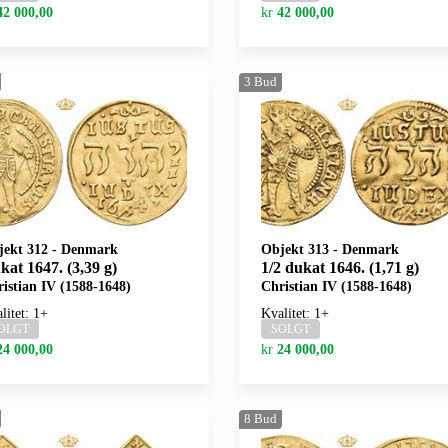
42 000,00
kr
42 000,00
3
Bud
jekt 312
-
Denmark
Objekt 313
-
Denmark
kat 1647. (3,39 g)
1/2 dukat 1646. (1,71 g)
istian IV (1588-1648)
Christian IV (1588-1648)
litet: 1+
Kvalitet: 1+
OLGT
SOLGT
24 000,00
kr
24 000,00
8
Bud