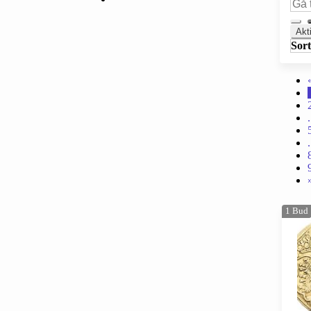
Akt
Sort
.
.
1
Bud