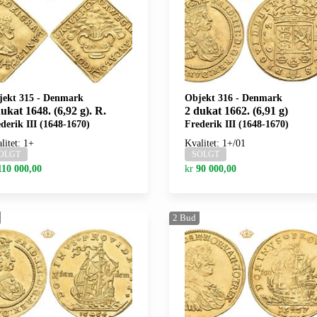
jekt 315
-
Denmark
Objekt 316
-
Denmark
ukat 1648. (6,92 g). R.
2 dukat 1662. (6,91 g)
derik III (1648-1670)
Frederik III (1648-1670)
litet: 1+
Kvalitet: 1+/01
OLGT
SOLGT
110 000,00
kr
90 000,00
2
Bud