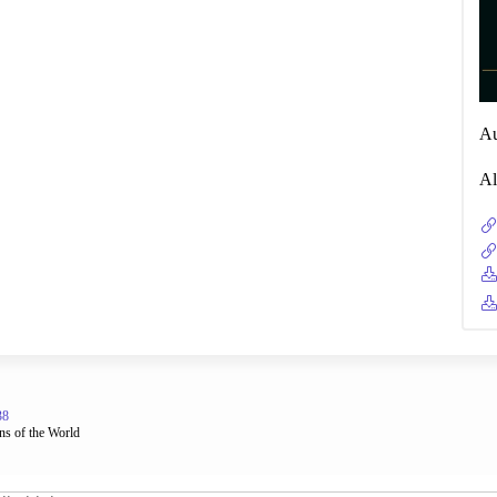
Au
Al
38
ns of the World