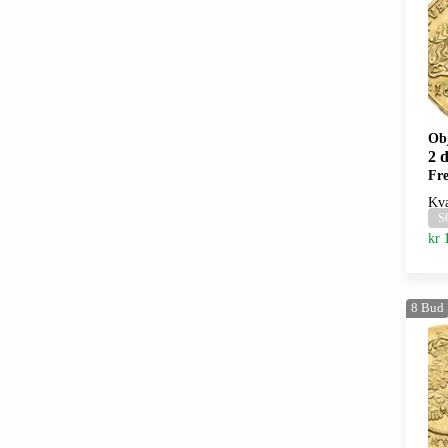
Ob
2 d
Fre
Kva
S
kr
8
Bud