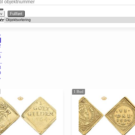
iv
Fullført
ér
«
1
2
..
5
..
8
9
»
1
Bud