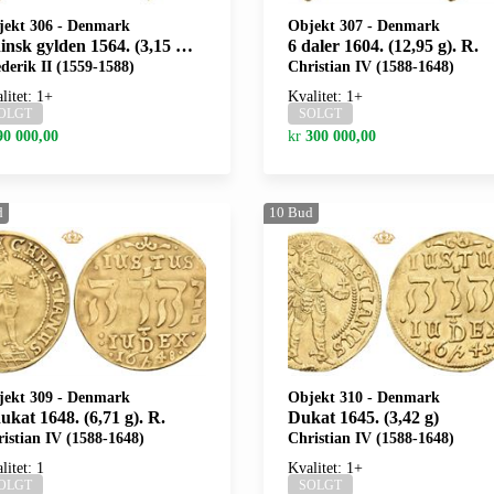
jekt 306
-
Denmark
Objekt 307
-
Denmark
nsk gylden 1564. (3,15 g). RR.
6 daler 1604. (12,95 g). R.
derik II (1559-1588)
Christian IV (1588-1648)
litet: 1+
Kvalitet: 1+
OLGT
SOLGT
90 000,00
kr
300 000,00
d
10
Bud
jekt 309
-
Denmark
Objekt 310
-
Denmark
ukat 1648. (6,71 g). R.
Dukat 1645. (3,42 g)
istian IV (1588-1648)
Christian IV (1588-1648)
litet: 1
Kvalitet: 1+
OLGT
SOLGT