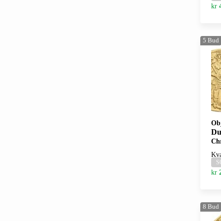
kr
5
Bud
Ob
Du
Chr
Kva
S
kr
8
Bud