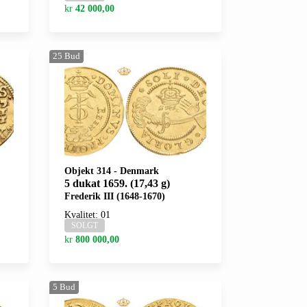
kr
42 000,00
25
Bud
Objekt 314
-
Denmark
5 dukat 1659. (17,43 g)
Frederik III (1648-1670)
Kvalitet: 01
SOLGT
kr
800 000,00
5
Bud