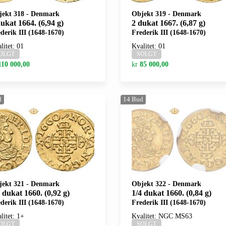
jekt 318
-
Denmark
Objekt 319
-
Denmark
ukat 1664. (6,94 g)
2 dukat 1667. (6,87 g)
derik III (1648-1670)
Frederik III (1648-1670)
litet: 01
Kvalitet: 01
OLGT
SOLGT
110 000,00
kr
85 000,00
d
14
Bud
jekt 321
-
Denmark
Objekt 322
-
Denmark
 dukat 1660. (0,92 g)
1/4 dukat 1660. (0,84 g)
derik III (1648-1670)
Frederik III (1648-1670)
litet: 1+
Kvalitet: NGC MS63
OLGT
SOLGT