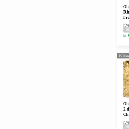
Ob
Rhi
Fre
Kva
S
kr
10
Bu
Ob
2 d
Chr
Kva
S