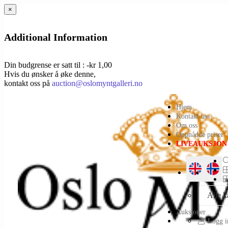
×
Additional Information
Din budgrense er satt til : -kr 1,00
Hvis du ønsker å øke denne,
kontakt oss på
auction@oslomyntgalleri.no
Hjem
Kontakt oss
Om oss
Oppnådde priser
LIVEAUKSJON
Alle k
Auksjoner
Logg in