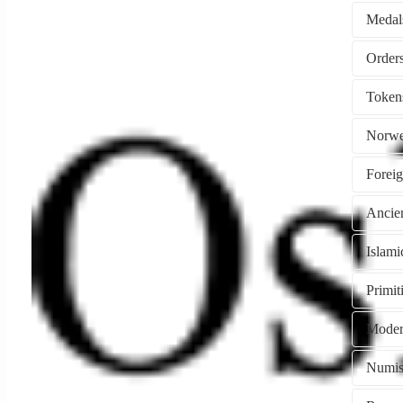
Medal
Token
Norwe
Forei
Ancie
Islami
Primi
Moder
Numism