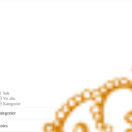
Søk
Vis alle
Kategorier
ategorier
otes
(0)