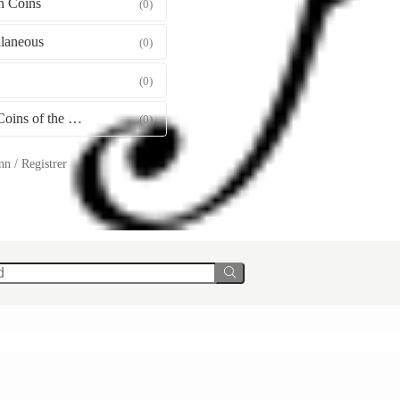
 Coins
(0)
llaneous
(0)
(0)
Gold Coins of the World
(0)
n / Registrer