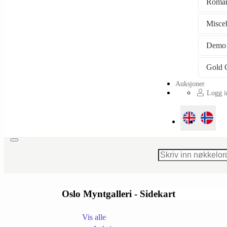
Roman
Misce
Demo
Auksjoner
Logg in
Toggle
navigation
Oslo Myntgalleri - Sidekart
Vis alle