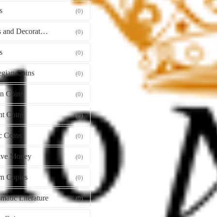
s
(0)
Orders and Decorations
(0)
s
(0)
gian Coins
(0)
gn Coins
(0)
nt Coins
(0)
c Coins
(0)
tive Money
(0)
n Copies
(0)
atic Literature
(0)