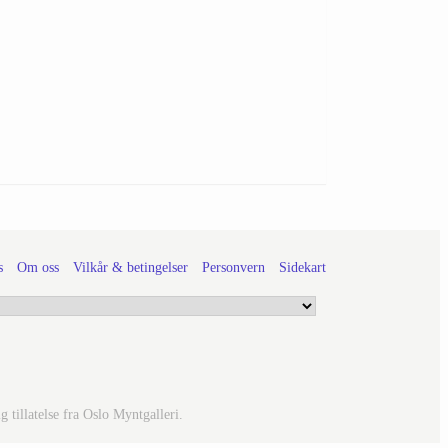
s
Om oss
Vilkår & betingelser
Personvern
Sidekart
 tillatelse fra Oslo Myntgalleri.