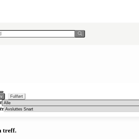
iv
Fullført
er
ér
 treff.