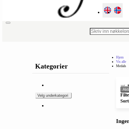
Toggle
navigation
Hjem
Vis alle
Kategorier
Medals
Akt
Filt
Velg underkategori
Sort
Ingen