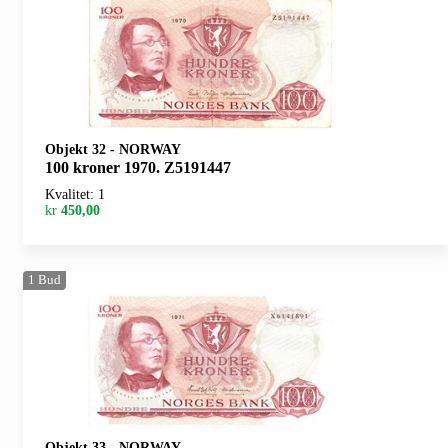
Objekt 32
-
NORWAY
100 kroner 1970. Z5191447
Kvalitet: 1
kr
450,00
1
Bud
Objekt 33
-
NORWAY