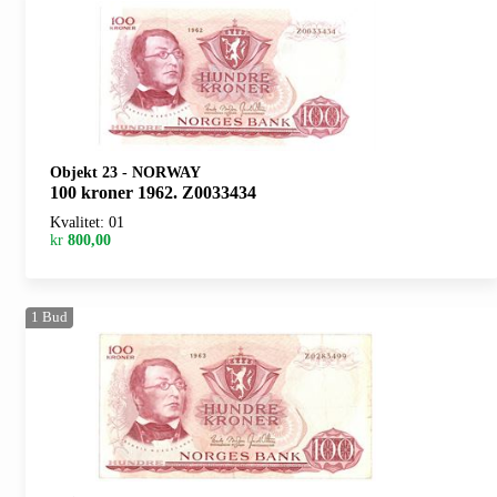
Objekt 23
-
NORWAY
100 kroner 1962. Z0033434
Kvalitet: 01
kr
800,00
1
Bud