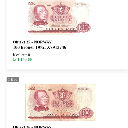
Objekt 35
-
NORWAY
100 kroner 1972. X7913746
Kvalitet: 0
kr
1 150,00
1
Bud
Objekt 36
-
NORWAY