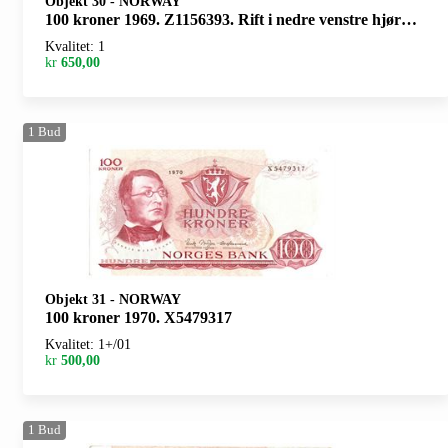
Objekt 30
-
NORWAY
100 kroner 1969. Z1156393. Rift i nedre venstre hjørne/tear in lower left corner
Kvalitet: 1
kr
650,00
1
Bud
Objekt 31
-
NORWAY
100 kroner 1970. X5479317
Kvalitet: 1+/01
kr
500,00
1
Bud