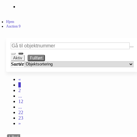
Hjem
Auction 9
Aktiv
Fullført
Sortér
«
1
2
...
12
...
22
23
»
1
Bud