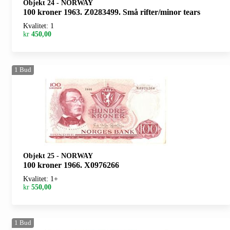
Objekt 24
-
NORWAY
100 kroner 1963. Z0283499. Små rifter/minor tears
Kvalitet: 1
kr
450,00
1
Bud
Objekt 25
-
NORWAY
100 kroner 1966. X0976266
Kvalitet: 1+
kr
550,00
1
Bud