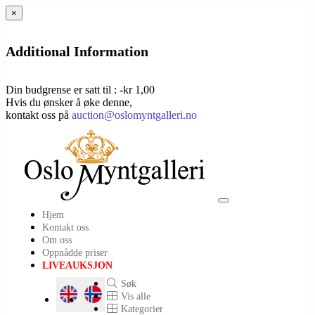
×
Additional Information
Din budgrense er satt til : -kr 1,00
Hvis du ønsker å øke denne,
kontakt oss på
auction@oslomyntgalleri.no
Toggle
Hjem
navigation
Kontakt oss
Om oss
Oppnådde priser
LIVEAUKSJON
Søk
Vis alle
Kategorier