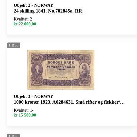
Objekt 2
-
NORWAY
24 skilling 1841. No.702845a. RR.
Kvalitet: 2
kr
22 000,00
1
Bud
Objekt 3
-
NORWAY
1000 kroner 1923. A0284631. Små rifter og flekker/minor tears and spots
Kvalitet: 1-
kr
15 500,00
1
Bud