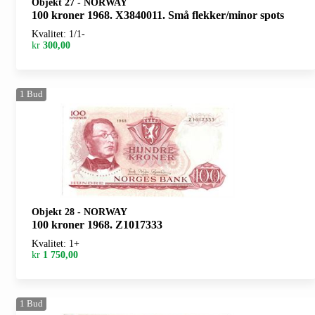
Objekt 27
-
NORWAY
100 kroner 1968. X3840011. Små flekker/minor spots
Kvalitet: 1/1-
kr
300,00
1
Bud
Objekt 28
-
NORWAY
100 kroner 1968. Z1017333
Kvalitet: 1+
kr
1 750,00
1
Bud