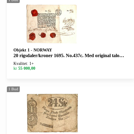
Objekt 1
-
NORWAY
20 rigsdaler/kroner 1695. No.437c. Med original talong/with original coupon. Små rifter/minor tears
Kvalitet: 1+
kr
55 000,00
1
Bud