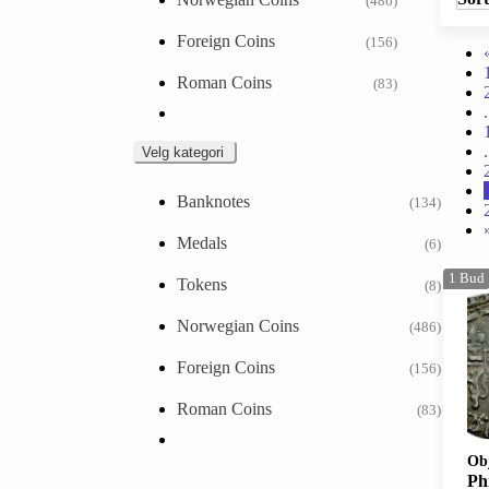
(486)
Foreign Coins
(156)
Roman Coins
(83)
.
.
Velg kategori
Banknotes
(134)
Medals
(6)
1
Bud
Tokens
(8)
Norwegian Coins
(486)
Foreign Coins
(156)
Roman Coins
(83)
Ob
Philip den g