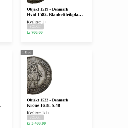
Objekt 1519
-
Denmark
Hvid 1582. Blankettfeil/planchet defect. S.27
Kvalitet: 1+
SOLGT
kr
700,00
1
Bud
Objekt 1522
-
Denmark
Krone 1618. S.48
Kvalitet: 1/1+
SOLGT
kr
3 400,00