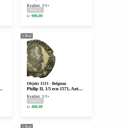
Kvalitet: 1/1+
SOLGT
kr
900,00
1
Bud
Objekt 1513
-
Belgium
Philip II, 1/5 ecu 1571, Antwerpen. Samtidig forfalskning i forsølvet billon/contemporary forgery in silvered billon
Kvalitet: 1/1+
SOLGT
kr
400,00
1
Bud