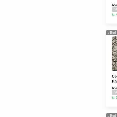
Kva
S
kr
1
Bud
Ob
Phi
Kva
S
kr
1
Bud