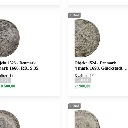
1
Bud
jekt 1523
-
Denmark
Objekt 1524
-
Denmark
mark 1666. RR. S.35
4 mark 1693. Glückstadt. S.40
litet: 1+
Kvalitet: 1/1+
OLGT
SOLGT
10 500,00
kr
900,00
1
Bud