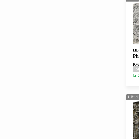
Ob
Phil
Kva
S
kr
1
Bud