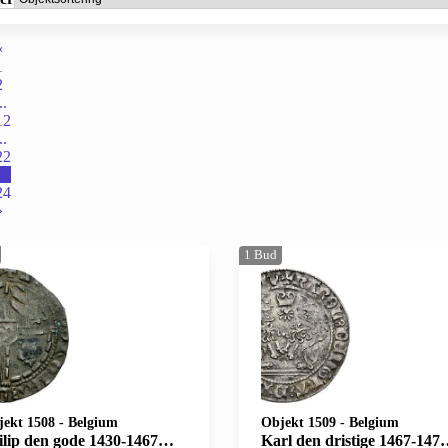
«
1
2
..
12
..
22
23
24
»
1
Bud
jekt 1508
-
Belgium
Objekt 1509
-
Belgium
ode 1430-1467, dobbel mite du Brabant 1466-1467, Leuven. Innkrift 12 med blekk/inscribed 12 with ink
Karl den dristige 1467-1477, dobbel briquet 1476, Antwerpen