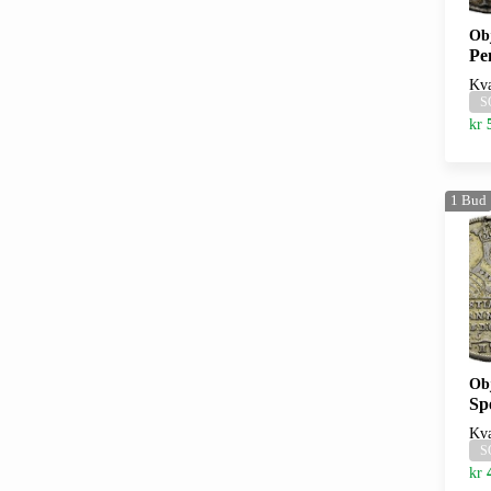
Ob
Penni
Kva
S
kr
1
Bud
Ob
Specieda
Kva
S
kr