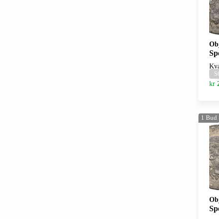
Ob
Sp
Kva
S
kr
1
Bud
Ob
Sp