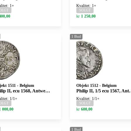
litet: 1+
Kvalitet: 1+
OLGT
SOLGT
400,00
kr
1 250,00
1
Bud
jekt 1511
-
Belgium
Objekt 1512
-
Belgium
lip II, ecu 1568, Antwerpen
Philip II, 1/5 ecu 1567, Antwerpen
litet: 1/1+
Kvalitet: 1/1+
OLGT
SOLGT
1 000,00
kr
600,00
1
Bud