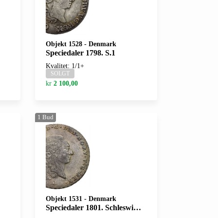
Objekt 1528
-
Denmark
Speciedaler 1798. S.1
Kvalitet: 1/1+
SOLGT
kr
2 100,00
1
Bud
Objekt 1531
-
Denmark
Speciedaler 1801. Schleswig-Holstein. S.1