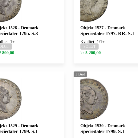
jekt 1526
-
Denmark
Objekt 1527
-
Denmark
eciedaler 1795. S.3
Speciedaler 1797. RR. S.1
litet: 1+
Kvalitet: 1/1+
OLGT
SOLGT
2 800,00
kr
5 200,00
1
Bud
jekt 1529
-
Denmark
Objekt 1530
-
Denmark
eciedaler 1799. S.1
Speciedaler 1799. S.1