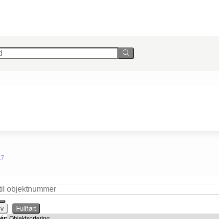
17
iv
Fullført
ér