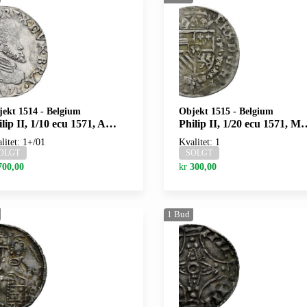
jekt 1514
-
Belgium
Objekt 1515
-
Belgium
ip II, 1/10 ecu 1571, Antwerpen
Philip II, 1/20 ecu 1571, Maastricht
litet: 1+/01
Kvalitet: 1
OLGT
SOLGT
700,00
kr
300,00
1
Bud