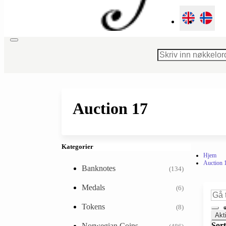
Toggle
navigation
Auction 17
Kategorier
Hjem
Auction 
Banknotes
(134)
Medals
(6)
Tokens
(8)
Akt
Sort
Norwegian Coins