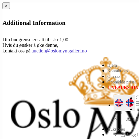
×
Additional Information
Din budgrense er satt til : -kr 1,00
Hvis du ønsker å øke denne,
kontakt oss på
auction@oslomyntgalleri.no
Hjem
Kontakt oss
Om oss
Oppnådde priser
LIVEAUKSJON
Alle k
Auksjoner
Logg in