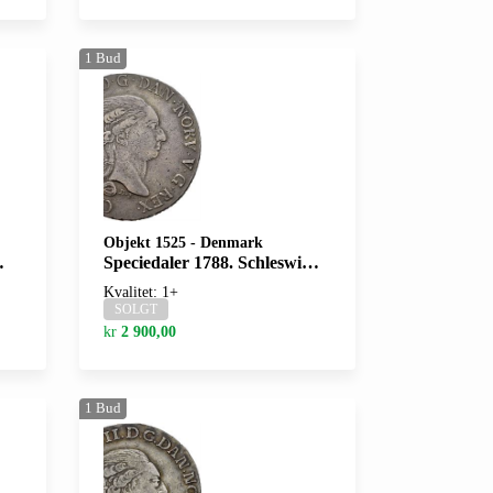
1
Bud
Objekt 1525
-
Denmark
Speciedaler 1788. Schleswig-Holstein. S.5
Kvalitet: 1+
SOLGT
kr
2 900,00
1
Bud