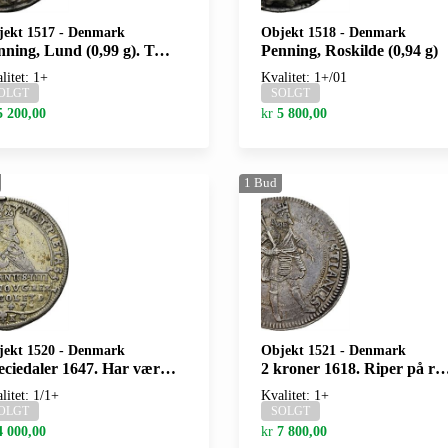
jekt 1517
-
Denmark
Objekt 1518
-
Denmark
ng, Lund (0,99 g). Testmerker/testmarks
Penning, Roskilde (0,94 g)
litet: 1+
Kvalitet: 1+/01
OLGT
SOLGT
5 200,00
kr
5 800,00
1
Bud
jekt 1520
-
Denmark
Objekt 1521
-
Denmark
ler 1647. Har vært anhengt og forgylt/has been mounted and gilt. S.15
2 kroner 1618. Riper på revers/scratches on reverse. S.25
litet: 1/1+
Kvalitet: 1+
OLGT
SOLGT
4 000,00
kr
7 800,00