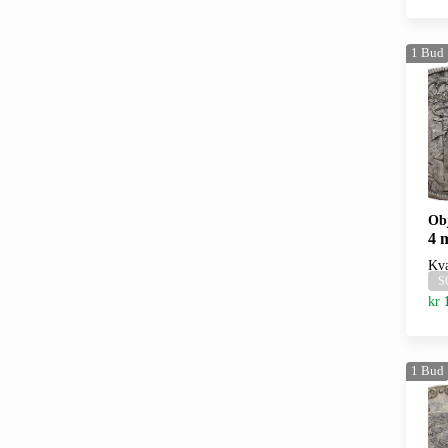
1
Bud
Ob
4 
Kva
S
kr
1
Bud