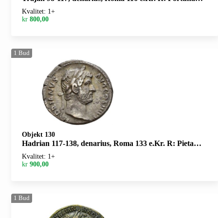
Kvalitet: 1+
kr
800,00
1
Bud
Objekt 130
Hadrian 117-138, denarius, Roma 133 e.Kr. R: Pietas stående mot venstre
Kvalitet: 1+
kr
900,00
1
Bud