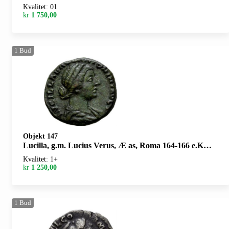
Kvalitet: 01
kr
1 750,00
1
Bud
Objekt 147
Lucilla, g.m. Lucius Verus, Æ as, Roma 164-166 e.Kr. R: Concordia stående mot venstre
Kvalitet: 1+
kr
1 250,00
1
Bud