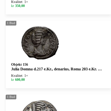
Kvalitet: 1+
kr
350,00
1
Bud
Objekt 156
Julia Domna d.217 e.Kr., denarius, Roma 203 e.Kr. R: Pietas stående mot venstre
Kvalitet: 1+
kr
600,00
1
Bud