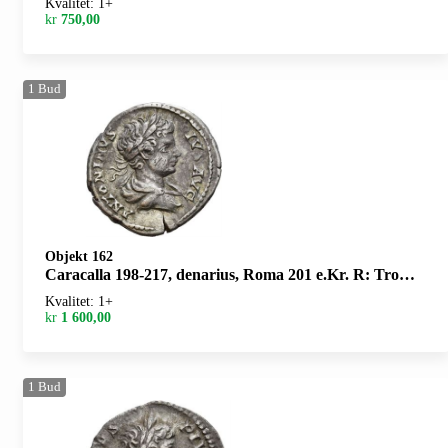
Kvalitet: 1+
kr
750,00
1
Bud
Objekt 162
Caracalla 198-217, denarius, Roma 201 e.Kr. R: Trofe og to sittende fanger
Kvalitet: 1+
kr
1 600,00
1
Bud