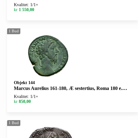
Kvalitet: 1/1+
kr
1 550,00
1
Bud
Objekt 144
Marcus Aurelius 161-180, Æ sestertius, Roma 180 e.Kr. R: Virtus sittende mot høyre. Pregesprekk/striking crack
Kvalitet: 1/1+
kr
850,00
1
Bud