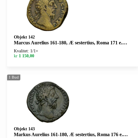
Objekt 142
Marcus Aurelius 161-180, Æ sestertius, Roma 171 e.Kr. R: Innskrift innenfor eikeløv
Kvalitet: 1/1+
kr
1 150,00
1
Bud
Objekt 143
Markus Aurelius 161-180, Æ sestertius, Roma 176 e.Kr. R: Clementia stående mot venstre