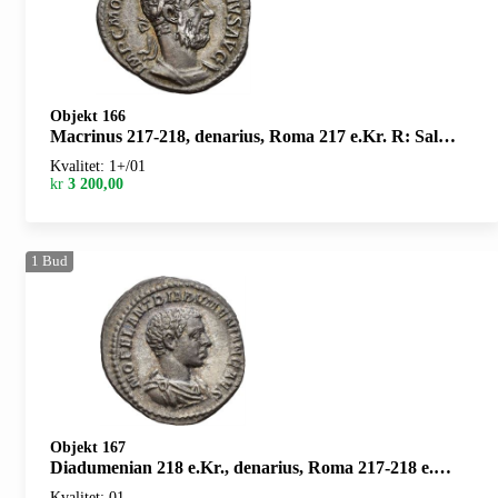
Objekt 166
Macrinus 217-218, denarius, Roma 217 e.Kr. R: Salus sittende mot venstre
Kvalitet: 1+/01
kr
3 200,00
1
Bud
Objekt 167
Diadumenian 218 e.Kr., denarius, Roma 217-218 e.Kr. R: Diadumenian stående
Kvalitet: 01