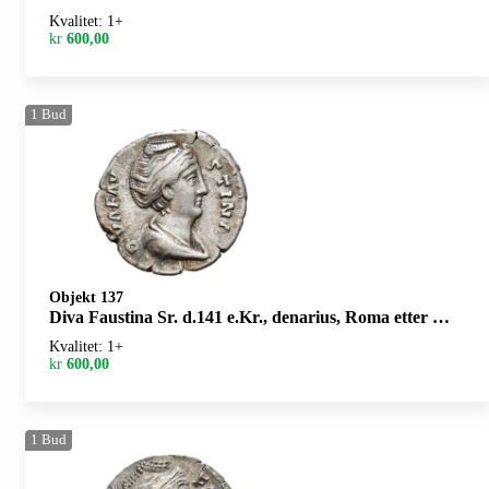
Kvalitet: 1+
kr
600,00
1
Bud
Objekt 137
Diva Faustina Sr. d.141 e.Kr., denarius, Roma etter 147 e.Kr. R: Ceres stående mot venstre
Kvalitet: 1+
kr
600,00
1
Bud