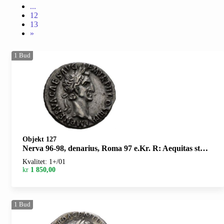
...
12
13
»
1
Bud
Objekt 127
Nerva 96-98, denarius, Roma 97 e.Kr. R: Aequitas stående mot venstre
Kvalitet: 1+/01
kr
1 850,00
1
Bud