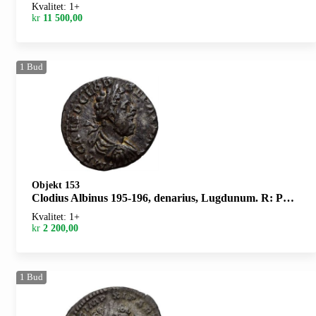
Kvalitet: 1+
kr
11 500,00
1
Bud
Objekt 153
Clodius Albinus 195-196, denarius, Lugdunum. R: Providentia stående mot venstre
Kvalitet: 1+
kr
2 200,00
1
Bud