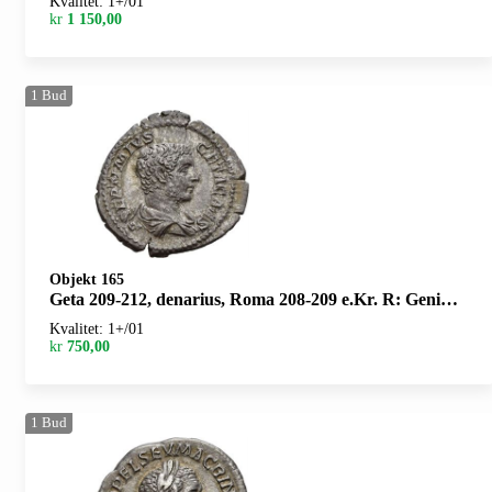
Kvalitet: 1+/01
kr
1 150,00
1
Bud
Objekt 165
Geta 209-212, denarius, Roma 208-209 e.Kr. R: Genius stående mot venstre. Små pregesprekker/minor striking cracks
Kvalitet: 1+/01
kr
750,00
1
Bud