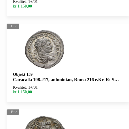
Kvalitet: 1+/01
kr
1 150,00
1
Bud
Objekt 159
Caracalla 198-217, antoninian, Roma 216 e.Kr. R: Serapis stående mot venstre. Revers svakt preget/reverse weakly struck
Kvalitet: 1+/01
kr
1 150,00
1
Bud