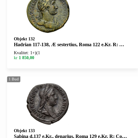
Objekt 132
Hadrian 117-138, Æ sestertius, Roma 122 e.Kr. R: Minerva stående mot venstre
Kvalitet: 1+)(1
kr
1 850,00
1
Bud
Objekt 133
Sabina d.137 e.Kr., denarius, Roma 129 e.Kr. R: Concordia sittende mot venstre