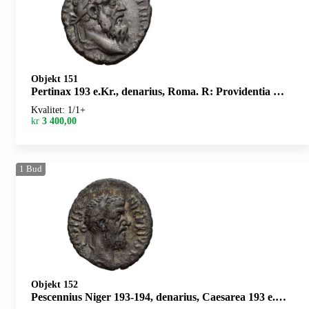
Objekt 151
Pertinax 193 e.Kr., denarius, Roma. R: Providentia stående
Kvalitet: 1/1+
kr
3 400,00
1
Bud
Objekt 152
Pescennius Niger 193-194, denarius, Caesarea 193 e.Kr. Victoria stående mot venstre. Revers skjevt preget/reverse struck off center