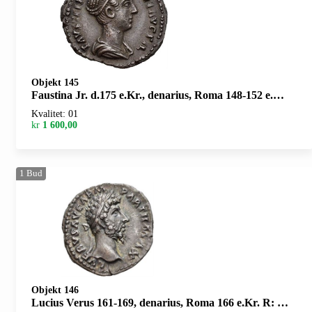
Objekt 145
Faustina Jr. d.175 e.Kr., denarius, Roma 148-152 e.Kr. R: Pudicitia stående mot venstre
Kvalitet: 01
kr
1 600,00
1
Bud
Objekt 146
Lucius Verus 161-169, denarius, Roma 166 e.Kr. R: Pax stående mot venstre