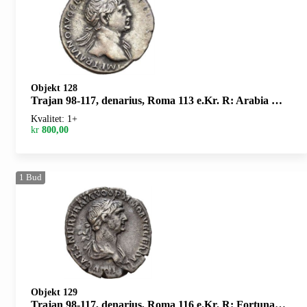
Objekt 128
Trajan 98-117, denarius, Roma 113 e.Kr. R: Arabia stående
Kvalitet: 1+
kr
800,00
1
Bud
Objekt 129
Trajan 98-117, denarius, Roma 116 e.Kr. R: Fortuna sittende mot venstre