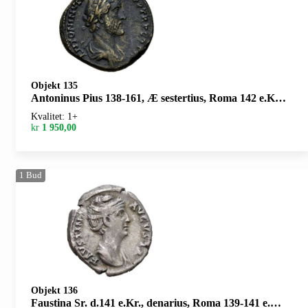
Objekt 135
Antoninus Pius 138-161, Æ sestertius, Roma 142 e.Kr. R: Annona stående mot høyre
Kvalitet: 1+
kr
1 950,00
1
Bud
Objekt 136
Faustina Sr. d.141 e.Kr., denarius, Roma 139-141 e.Kr. R: Trone