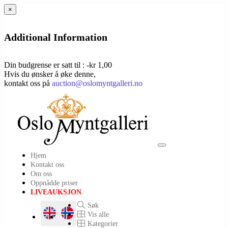
×
Additional Information
Din budgrense er satt til : -kr 1,00
Hvis du ønsker å øke denne,
kontakt oss på
auction@oslomyntgalleri.no
Toggle
Hjem
navigation
Kontakt oss
Om oss
Oppnådde priser
LIVEAUKSJON
Søk
Vis alle
Kategorier