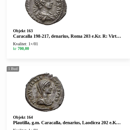
Objekt 163
Caracalla 198-217, denarius, Roma 203 e.Kr. R: Virtus stående mot venstre
Kvalitet: 1+/01
kr
700,00
1
Bud
Objekt 164
Plautilla, g.m. Caracalla, denarius, Laodicea 202 e.Kr. R: Concordia sittende mot venstre