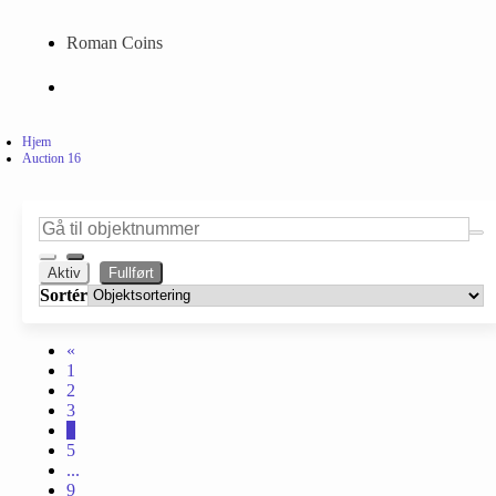
Roman Coins
Hjem
Auction 16
Aktiv
Fullført
Sortér
«
1
2
3
4
5
...
9