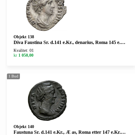
Objekt 138
Diva Faustina Sr. d.141 e.Kr., denarius, Roma 145 e.Kr. R: Pietas stående mot venstre
Kvalitet: 01
kr
1 050,00
1
Bud
Objekt 140
Faustuna Sr. d.141 e.Kr., Æ as, Roma etter 147 e.Kr. R: Concordia sittende mot venstre