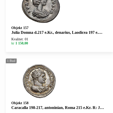
Objekt 157
Julia Domna d.217 e.Kr., denarius, Laodicea 197 e.Kr. R: Vesta stående mot venstre
Kvalitet: 01
kr
1 150,00
1
Bud
Objekt 158
Caracalla 198-217, antoninian, Roma 215 e.Kr. R: Jupiter stående mot høyre