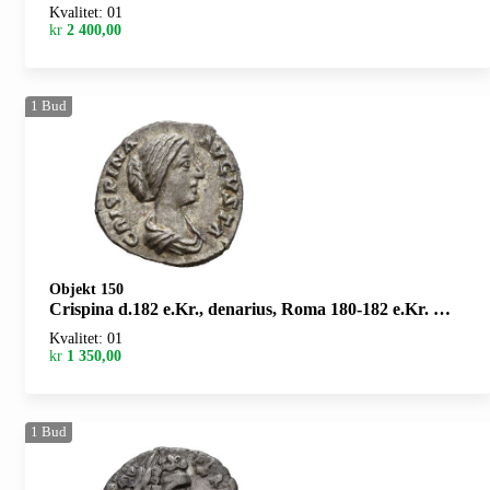
Kvalitet: 01
kr
2 400,00
1
Bud
Objekt 150
Crispina d.182 e.Kr., denarius, Roma 180-182 e.Kr. R: Ceres stående mot venstre
Kvalitet: 01
kr
1 350,00
1
Bud