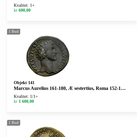
Kvalitet: 1+
kr
600,00
1
Bud
Objekt 141
Marcus Aurelius 161-180, Æ sestertius, Roma 152-153 e.Kr. R: Minerva stående mot venstre
Kvalitet: 1/1+
kr
1 600,00
1
Bud