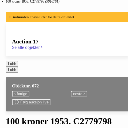
100 kroner 1953. C2779798
(9910761)
×
Budrunden er avsluttet for dette objektet.
Auction 17
Se alle objekter
Lukk
Lukk
Objektnr. 672
forrige
neste
Følg auksjon live
100 kroner 1953. C2779798