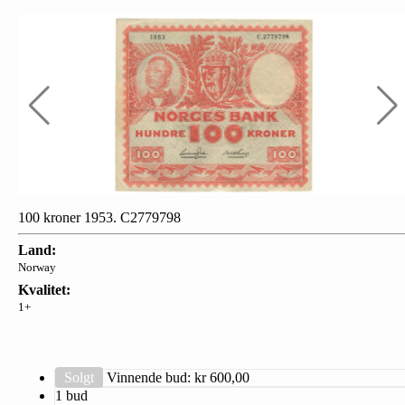
100 kroner 1953. C2779798
Land:
Norway
Kvalitet:
1+
Solgt
Vinnende bud: kr
600,00
1 bud