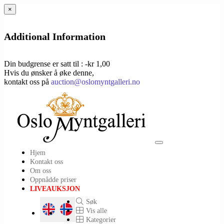
×
Additional Information
Din budgrense er satt til : -kr 1,00
Hvis du ønsker å øke denne,
kontakt oss på
auction@oslomyntgalleri.no
Toggle
Hjem
navigation
Kontakt oss
Om oss
Oppnådde priser
LIVEAUKSJON
Søk
Vis alle
Kategorier