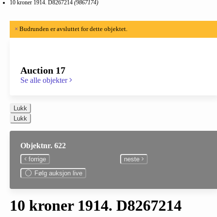
10 kroner 1914. D8267214
(9867174)
×
Budrunden er avsluttet for dette objektet.
Auction 17
Se alle objekter
Lukk
Lukk
Objektnr. 622
forrige
neste
Følg auksjon live
10 kroner 1914. D8267214