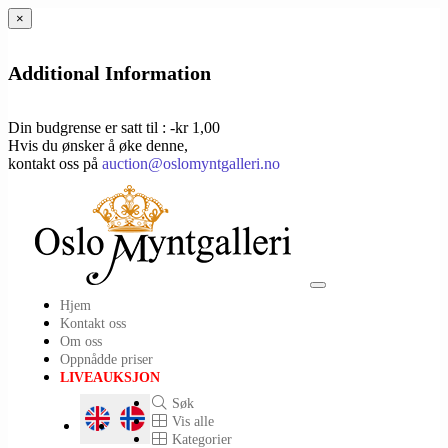
×
Additional Information
Din budgrense er satt til : -kr 1,00
Hvis du ønsker å øke denne,
kontakt oss på
auction@oslomyntgalleri.no
Toggle
Hjem
navigation
Kontakt oss
Om oss
Oppnådde priser
LIVEAUKSJON
Søk
Vis alle
Kategorier