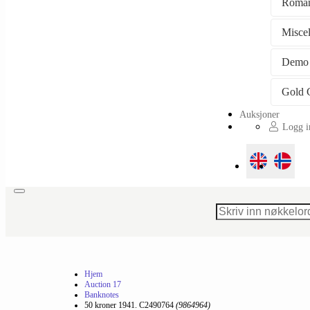
Roman
Misce
Demo
Auksjoner
Logg in
Toggle
navigation
Hjem
Auction 17
Banknotes
50 kroner 1941. C2490764
(9864964)