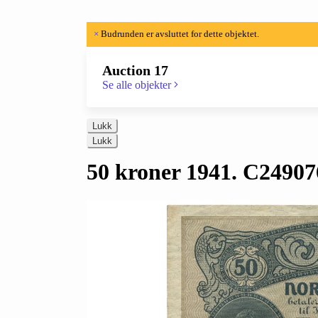
×
Budrunden er avsluttet for dette objektet.
Auction 17
Se alle objekter
Lukk
Lukk
50 kroner 1941. C24907