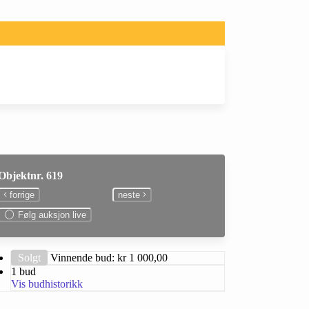
Objektnr. 619
forrige
neste
Følg auksjon live
Solgt
Vinnende bud: kr
1 000,00
1 bud
Vis budhistorikk