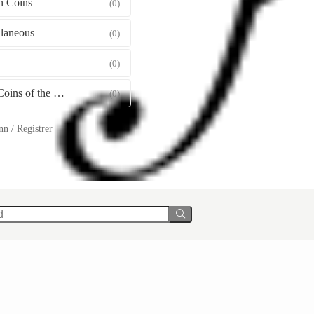
 Coins
(0)
llaneous
(0)
(0)
Gold Coins of the World
(0)
n / Registrer