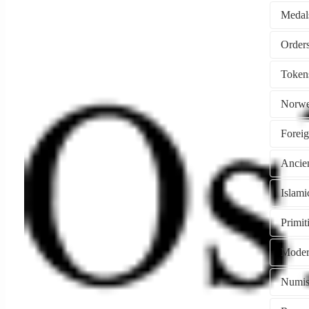
Medal
Token
Norwe
Forei
Ancie
Islami
Primi
Moder
Numism