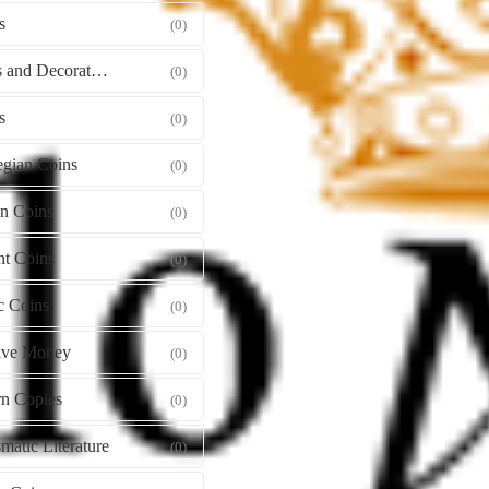
s
(0)
Orders and Decorations
(0)
s
(0)
gian Coins
(0)
gn Coins
(0)
nt Coins
(0)
c Coins
(0)
tive Money
(0)
n Copies
(0)
atic Literature
(0)