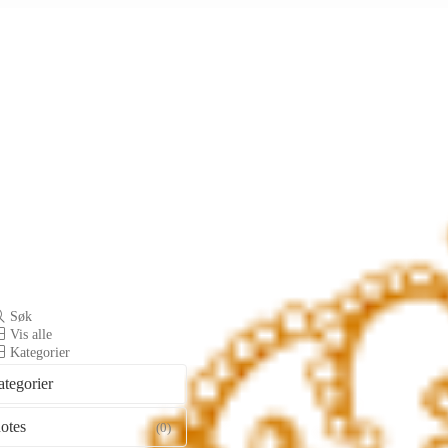
Søk
Vis alle
Kategorier
ategorier
otes
(0)