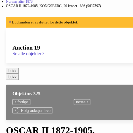
Norway after 1873
OSCAR II 1872-1905, KONGSBERG, 20 kroner 1886
(9837597)
×
Budrunden er avsluttet for dette objektet.
Auction 19
Se alle objekter
Lukk
Lukk
Objektnr. 325
forrige
neste
Følg auksjon live
OSCAR II 1872-1905,