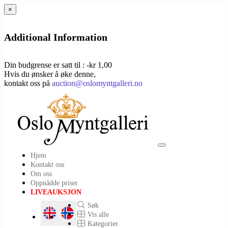
×
Additional Information
Din budgrense er satt til : -kr 1,00
Hvis du ønsker å øke denne,
kontakt oss på
auction@oslomyntgalleri.no
Toggle
Hjem
navigation
Kontakt oss
Om oss
Oppnådde priser
LIVEAUKSJON
Søk
Vis alle
Kategorier