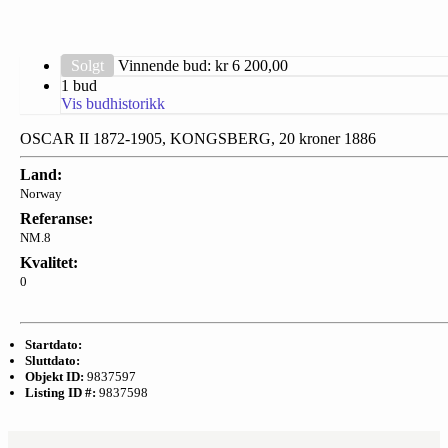
Solgt
Vinnende bud: kr
6 200,00
1 bud
Vis budhistorikk
OSCAR II 1872-1905, KONGSBERG, 20 kroner 1886
Land:
Norway
Referanse:
NM.8
Kvalitet:
0
Startdato:
Sluttdato:
Objekt ID:
9837597
Listing ID #:
9837598