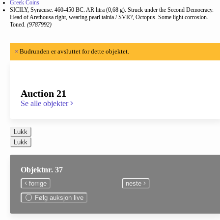
Greek Coins
SICILY, Syracuse. 460-450 BC. AR litra (0,68 g). Struck under the Second Democracy.
Head of Arethousa right, wearing pearl tainia / SVR?, Octopus. Some light corrosion.
Toned.
(9787992)
×
Budrunden er avsluttet for dette objektet.
Auction 21
Se alle objekter
Lukk
Lukk
Objektnr. 37
forrige
neste
Følg auksjon live