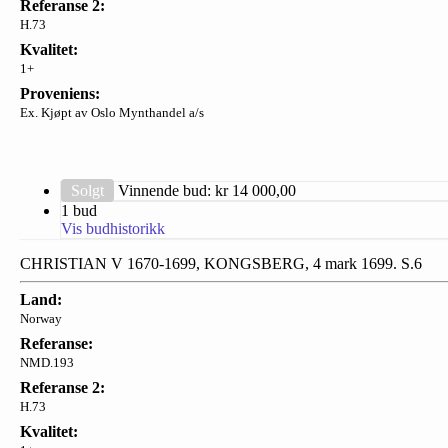
Referanse 2:
H.73
Kvalitet:
1+
Proveniens:
Ex. Kjøpt av Oslo Mynthandel a/s
Solgt
Vinnende bud: kr
14 000,00
1 bud
Vis budhistorikk
CHRISTIAN V 1670-1699, KONGSBERG, 4 mark 1699. S.6
Land:
Norway
Referanse:
NMD.193
Referanse 2:
H.73
Kvalitet: