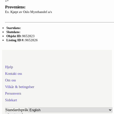
1+
Proveniens:
Ex. Kjøpt av Oslo Mynthandel a/s
Startdato:
Sluttdato:
Objekt ID:
9652823
Listing ID #:
9652826
Hjelp
Kontakt oss
Om oss
Vilkår & betingelser
Personvern
Sidekart
Standardspråk