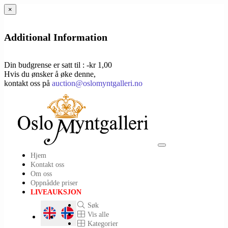
×
Additional Information
Din budgrense er satt til : -kr 1,00
Hvis du ønsker å øke denne,
kontakt oss på
auction@oslomyntgalleri.no
Toggle
Hjem
navigation
Kontakt oss
Om oss
Oppnådde priser
LIVEAUKSJON
Søk
Vis alle
Kategorier