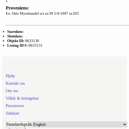
1
Proveniens:
Ex. Oslo Mynthandel a/s nr.39 5/4-1997 nr.205
Startdato:
Sluttdato:
Objekt ID:
9633130
Listing ID #:
9633131
Hjelp
Kontakt oss
Om oss
Vilkår & betingelser
Personvern
Sidekart
Standardspråk