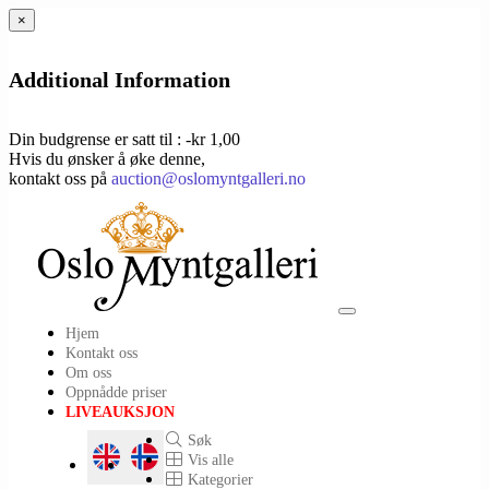
×
Additional Information
Din budgrense er satt til : -kr 1,00
Hvis du ønsker å øke denne,
kontakt oss på
auction@oslomyntgalleri.no
Toggle
Hjem
navigation
Kontakt oss
Om oss
Oppnådde priser
LIVEAUKSJON
Søk
Vis alle
Kategorier