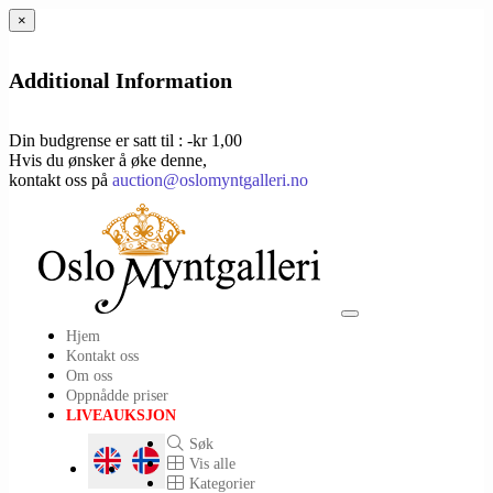
×
Additional Information
Din budgrense er satt til : -kr 1,00
Hvis du ønsker å øke denne,
kontakt oss på
auction@oslomyntgalleri.no
Toggle
Hjem
navigation
Kontakt oss
Om oss
Oppnådde priser
LIVEAUKSJON
Søk
Vis alle
Kategorier