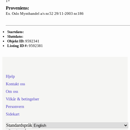
1+
Proveniens:
Ex. Oslo Mynthandel a/s nr.52 29/11-2003 nr.186
Startdato:
Sluttdato:
Objekt ID:
9592341
Listing ID #:
9592381
Hjelp
Kontakt oss
Om oss
Vilkår & betingelser
Personvern
Sidekart
Standardspråk