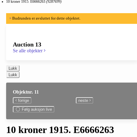
10 kroner 1915. E6666263
(9287699)
×
Budrunden er avsluttet for dette objektet.
Auction 13
Se alle objekter
Lukk
Lukk
Objektnr. 11
forrige
neste
Følg auksjon live
10 kroner 1915. E6666263