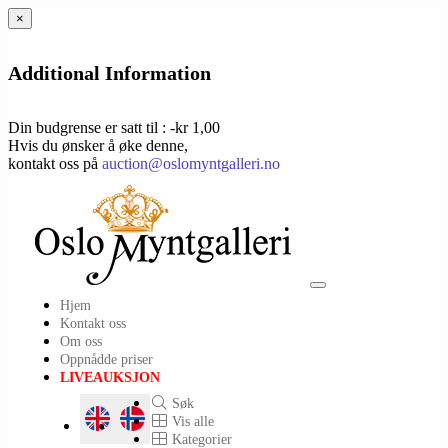
×
Additional Information
Din budgrense er satt til : -kr 1,00
Hvis du ønsker å øke denne,
kontakt oss på
auction@oslomyntgalleri.no
Toggle
Hjem
navigation
Kontakt oss
Om oss
Oppnådde priser
LIVEAUKSJON
Søk
Vis alle
Kategorier