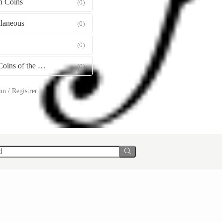
 Coins
(0)
llaneous
(0)
(0)
Gold Coins of the World
(0)
n / Registrer