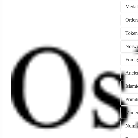
Medal
Token
Norwe
Forei
Ancie
Islami
Primi
Moder
Numism