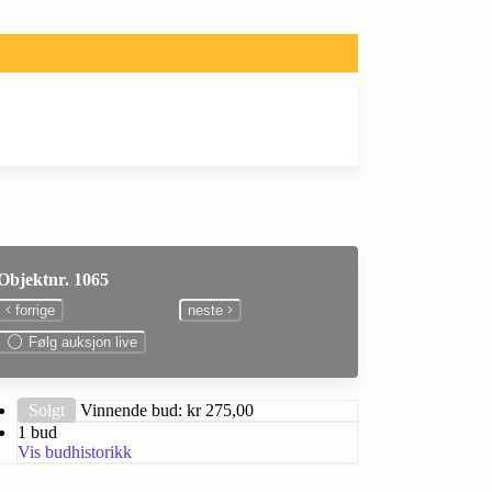
Objektnr. 1065
forrige
neste
Følg auksjon live
Solgt
Vinnende bud: kr
275,00
1 bud
Vis budhistorikk