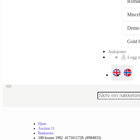
Roman
Misce
Demo
Auksjoner
Logg in
Toggle
navigation
Hjem
Auction 11
Banknotes
100 kroner 1992. 4171611728.
(8984833)