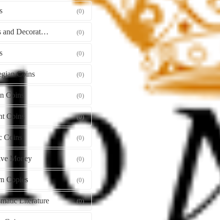
s
(0)
Orders and Decorations
(0)
s
(0)
gian Coins
(0)
gn Coins
(0)
nt Coins
(0)
c Coins
(0)
tive Money
(0)
n Copies
(0)
atic Literature
(0)