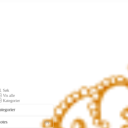
Søk
Vis alle
Kategorier
ategorier
otes
(0)