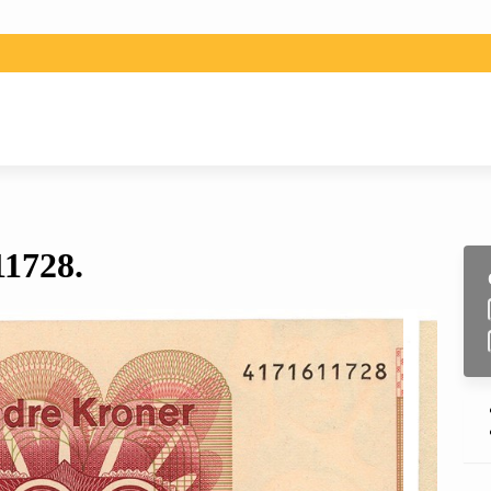
11728.