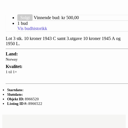
Solgt
Vinnende bud: kr
500,00
1 bud
Vis budhistorikk
Lot 3 stk. 10 kroner 1943 C samt 3.utgave 10 kroner 1945 A og
1950 L.
Land:
Norway
Kvalitet:
1 til 1+
Startdato:
Sluttdato:
Objekt ID:
8966520
Listing ID #:
8966522