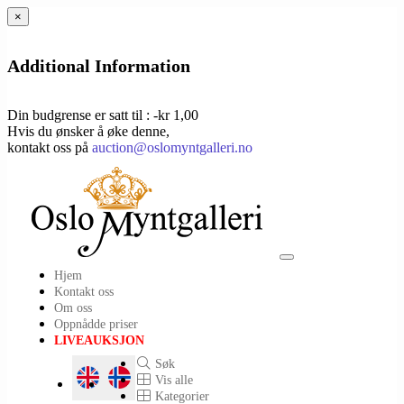
×
Additional Information
Din budgrense er satt til : -kr 1,00
Hvis du ønsker å øke denne,
kontakt oss på
auction@oslomyntgalleri.no
Toggle
Hjem
navigation
Kontakt oss
Om oss
Oppnådde priser
LIVEAUKSJON
Søk
Vis alle
Kategorier