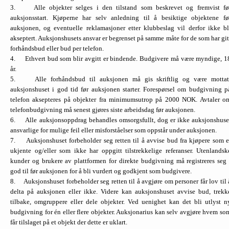
3. Alle objekter selges i den tilstand som beskrevet og fremvist fø
auksjonsstart. Kjøperne har selv anledning til å besiktige objektene fø
auksjonen, og eventuelle reklamasjoner etter klubbeslag vil derfor ikke bl
akseptert. Auksjonshusets ansvar er begrenset på samme måte for de som har git
forhåndsbud eller bud per telefon.
4. Ethvert bud som blir avgitt er bindende. Budgivere må være myndige, 1
år.
5. Alle forhåndsbud til auksjonen må gis skriftlig og være mottat
auksjonshuset i god tid før auksjonen starter. Forespørsel om budgivning p
telefon aksepteres på objekter fra minimumsutrop på 2000 NOK. Avtaler o
telefonbud­givning må senest gjøres siste arbeidsdag før auksjonen.
6. Alle auksjonsoppdrag behandles omsorgsfullt, dog er ikke auksjonshuse
ansvarlige for mulige feil eller misforståelser som oppstår under auksjonen.
7. Auksjonshuset forbeholder seg retten til å avvise bud fra kjøpere som e
ukjente og/eller som ikke har oppgitt tilstrekkelige referanser. Utenlandsk
kunder og brukere av plattformen for direkte budgivning må registreres seg 
god til før auksjonen for å bli vurdert og godkjent som budgivere.
8. Auksjonshuset forbeholder seg retten til å avgjøre om personer får lov til 
delta på auksjonen eller ikke. Videre kan auksjonshuset avvise bud, trekk
tilbake, omgruppere eller dele objekter. Ved uenighet kan det bli utlyst n
budgivning for én eller flere objekter. Auksjonarius kan selv avgjøre hvem so
får tilslaget på et objekt der dette er uklart.