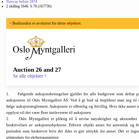
Norway before 1874
2 skilling 1646. S.76
(167736)
×
Budrunden er avsluttet for dette objektet.
Auction 26 and 27
Se alle objekter
1. Følgende auksjonsbetingelser gjelder for alle budgivere som deltar p
auksjonene til Oslo Myntgalleri AS. Ved å gi bud så forplikter man seg til 
følge auksjonsreglement. Auksjonen er offentlig og frivillig. Hvis ikke annet e
opplyst vil det være flere innleverere til auksjonen.
2. Oslo Myntgalleri er pliktig til å utvise nøyaktighet og aktsomhet 
beskrivelsen av auksjonsobjektene. Ethvert objekt anses for autentisk og fr
perioden som beskrevet hvis det ikke er gitt uttrykk for annet. Det er inge
utløpsdato for ekthetsgarantien.