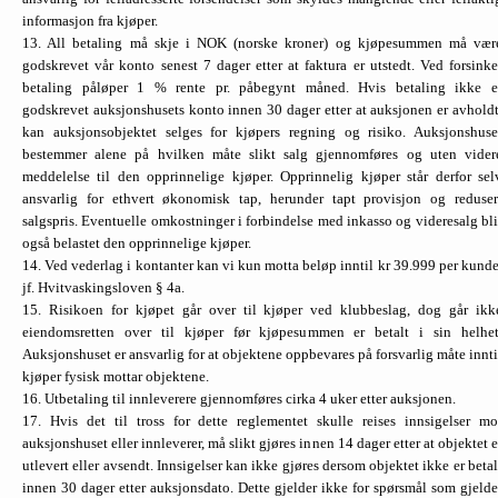
informasjon fra kjøper.
13. All betaling må skje i NOK (norske kroner) og kjøpe­summen må vær
godskrevet vår konto senest 7 dager etter at faktura er utstedt. Ved forsinke
betaling påløper 1 % rente pr. påbegynt måned. Hvis betaling ikke e
godskrevet auksjonshusets konto innen 30 dager etter at auksjonen er avholdt
kan auksjonsobjektet selges for kjøpers regning og risiko. Auksjonshuse
bestemmer alene på hvilken måte slikt salg gjennomføres og uten vider
meddelelse til den opprinnelige kjøper. Opprinnelig kjøper står derfor sel
ansvarlig for ethvert økonomisk tap, herunder tapt provisjon og reduser
salgspris. Eventuelle omkostninger i forbindelse med inkasso og videresalg bli
også belastet den opprinnelige kjøper.
14. Ved vederlag i kontanter kan vi kun motta beløp inntil kr 39.999 per kunde
jf. Hvitvaskingsloven § 4a.
15. Risikoen for kjøpet går over til kjøper ved klubbeslag, dog går ikk
eiendomsretten over til kjøper før kjøpesummen er betalt i sin helhet
Auksjonshuset er ansvarlig for at objektene oppbevares på forsvarlig måte innti
kjøper fysisk mottar objektene.
16. Utbetaling til innleverere gjennomføres cirka 4 uker etter auksjonen.
17. Hvis det til tross for dette reglementet skulle reises inn­sigelser mo
auksjonshuset eller innleverer, må slikt gjøres innen 14 dager etter at objektet e
utlevert eller avsendt. Innsigelser kan ikke gjøres dersom objektet ikke er betal
innen 30 dager etter auksjonsdato. Dette gjelder ikke for spørsmål som gjelde