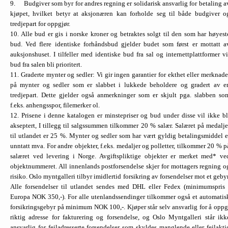
9. Budgiver som byr for andres regning er solidarisk ansvarlig for betaling a
kjøpet, hvilket betyr at aksjonæren kan forholde seg til både budgiver o
tredjepart for oppgjør.
10. Alle bud er gis i norske kroner og betraktes solgt til den som har høyest
bud. Ved flere identiske forhåndsbud gjelder budet som først er mottatt a
auksjonshuset. I tilfeller med identiske bud fra sal og internettplattformer vi
bud fra salen bli prioritert.
11. Graderte mynter og sedler: Vi gir ingen garantier for ekthet eller merknade
på mynter og sedler som er slabbet i lukkede beholdere og gradert av e
tredjepart. Dette gjelder også anmerkninger som er skjult pga. slabben so
f.eks. anhengsspor, filemerker ol.
12. Prisene i denne katalogen er minstepriser og bud under disse vil ikke bl
akseptert, I tillegg til salgssummen tilkommer 20 % salær. Salæret på medalje
til utlandet er 25 %. Mynter og sedler som har vært gyldig betalingsmiddel e
unntatt mva. For andre objekter, f.eks. medaljer og polletter, tilkommer 20 % p
salæret ved levering i Norge. Avgiftspliktige objekter er merket med* ve
objektnummeret. All innenlands postforsendelse skjer for mottagers regning o
risiko. Oslo myntgalleri tilbyr imidlertid forsikring av forsendelser mot et gebyr
Alle forsendelser til utlandet sendes med DHL eller Fedex (minimumspris 
Europa NOK 350,-). For alle utenlandssendinger tilkommer også et automatis
forsikringsgebyr på minimum NOK 100,-. Kjøper står selv ansvarlig for å oppg
riktig adresse for fakturering og forsendelse, og Oslo Myntgalleri står ikk
ansvarlig for feiladresserte forsendelser som skyldes mang­lende eller feilakti