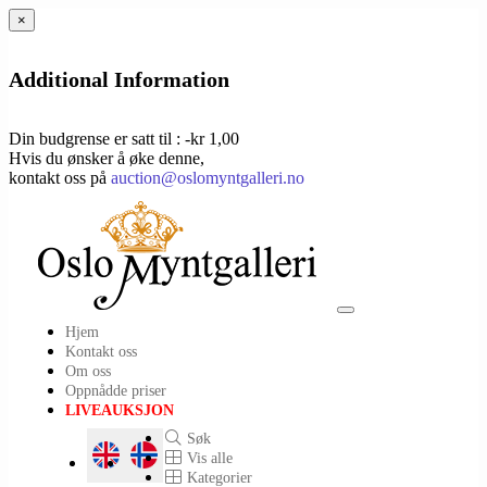
×
Additional Information
Din budgrense er satt til : -kr 1,00
Hvis du ønsker å øke denne,
kontakt oss på
auction@oslomyntgalleri.no
Toggle
Hjem
navigation
Kontakt oss
Om oss
Oppnådde priser
LIVEAUKSJON
Søk
Vis alle
Kategorier