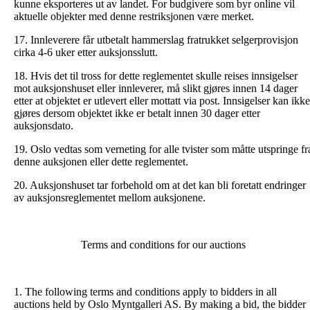
kunne eksporteres ut av landet. For budgivere som byr online vil
aktuelle objekter med denne restriksjonen være merket.
17. Innleverere får utbetalt hammerslag fratrukket selgerprovisjon
cirka 4-6 uker etter auksjonsslutt.
18. Hvis det til tross for dette reglementet skulle reises inn­sigelser
mot auksjonshuset eller innleverer, må slikt gjøres innen 14 dager
etter at objektet er utlevert eller mottatt via post. Innsigelser kan ikke
gjøres dersom objektet ikke er betalt innen 30 dager etter
auksjonsdato.
19. Oslo vedtas som verneting for alle tvister som måtte utspringe fr
denne auksjonen eller dette reglementet.
20. Auksjonshuset tar forbehold om at det kan bli foretatt endringer
av auksjonsreglementet mellom auksjonene.
Terms and conditions for our auctions
1. The following terms and conditions apply to bidders in all
auctions held by Oslo Myntgalleri AS. By making a bid, the bidder