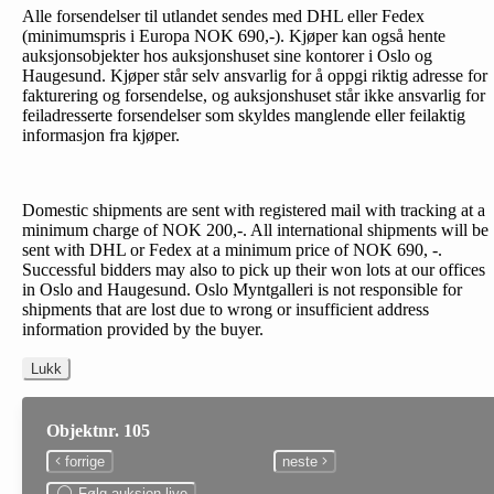
Alle forsendelser til utlandet sendes med DHL eller Fedex
(minimumspris i Europa NOK 690,-). Kjøper kan også hente
auksjonsobjekter hos auksjonshuset sine kontorer i Oslo og
Haugesund. Kjøper står selv ansvarlig for å oppgi riktig adresse for
fakturering og forsendelse, og auksjonshuset står ikke ansvarlig for
feiladresserte forsendelser som skyldes manglende eller feilaktig
informasjon fra kjøper.
Domestic shipments are sent with registered mail with tracking at a
minimum charge of NOK 200,-. All international shipments will be
sent with DHL or Fedex at a minimum price of NOK 690, -.
Successful bidders may also to pick up their won lots at our offices
in Oslo and Haugesund. Oslo Myntgalleri is not responsible for
shipments that are lost due to wrong or insufficient address
information provided by the buyer.
Lukk
Objektnr. 105
forrige
neste
Følg auksjon live