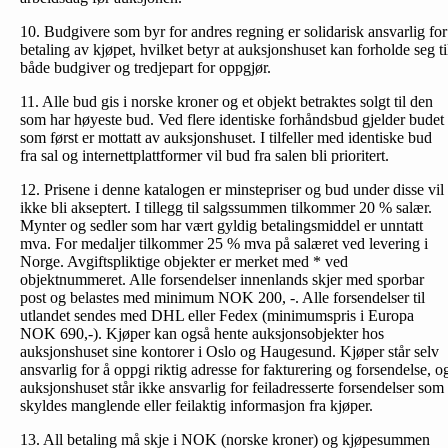
10. Budgivere som byr for andres regning er solidarisk ansvarlig for
betaling av kjøpet, hvilket betyr at auksjonshuset kan forholde seg ti
både budgiver og tredjepart for oppgjør.
11. Alle bud gis i norske kroner og et objekt betraktes solgt til den
som har høyeste bud. Ved flere identiske forhåndsbud gjelder budet
som først er mottatt av auksjonshuset. I tilfeller med identiske bud
fra sal og internettplattformer vil bud fra salen bli prioritert.
12. Prisene i denne katalogen er minstepriser og bud under disse vil
ikke bli akseptert. I tillegg til salgssummen tilkommer 20 % salær.
Mynter og sedler som har vært gyldig betalingsmiddel er unntatt
mva. For medaljer tilkommer 25 % mva på salæret ved levering i
Norge. Avgiftspliktige objekter er merket med * ved
objektnummeret. Alle forsendelser innenlands skjer med sporbar
post og belastes med minimum NOK 200, -. Alle forsendelser til
utlandet sendes med DHL eller Fedex (minimumspris i Europa
NOK 690,-). Kjøper kan også hente auksjonsobjekter hos
auksjonshuset sine kontorer i Oslo og Haugesund. Kjøper står selv
ansvarlig for å oppgi riktig adresse for fakturering og forsendelse, o
auksjonshuset står ikke ansvarlig for feiladresserte forsendelser som
skyldes manglende eller feilaktig informasjon fra kjøper.
13. All betaling må skje i NOK (norske kroner) og kjøpesummen