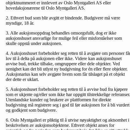
objektnummeret er innlevert av Oslo Myntgalleri AS eller
hovedaksjonærene til Oslo Myntgalleri AS.
2. Ethvert bud som blir avgitt er bindende. Budgivere må være
myndige, 18 år.
3. Alle auksjonsoppdrag behandles omsorgsfullt, dog er ikke
auksjonshuset ansvarlige for mulige feil eller misforståelser som
skulle oppstå under auksjonen.
4. Auksjonshuset forbeholder seg retten til å avgjøre om personer få
lov til å delta på auksjonen eller ikke. Videre kan auksjonshuset
avvise bud, trekke tilbake, omgruppere eller dele objekter. Ved
uenighet kan det bli utlyst ny budgivning for én eller flere objekter.
Auksjonarius kan selv avgjøre hvem som får tilslaget på et objekt
der dette er uklart.
5. Auksjonshuset forbeholder seg retten til å avvise bud fra kjøpere
som er ukjente og/eller som ikke har oppgitt tilstrekkelige referanser
Utenlandske kunder og brukere av plattformen for direkte
budgivning må registrere seg i god til før auksjonen for å bli vurdert
og godkjent som budgivere.
6. Oslo Myntgalleri er pliktig til å utvise nøyaktighet og aktsomhet i
beskrivelsen av auksjonsobjektene. Ethvert objekt anses for