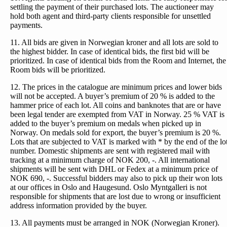
settling the payment of their purchased lots. The auctioneer may
hold both agent and third-party clients responsible for unsettled
payments.
11. All bids are given in Norwegian kroner and all lots are sold to
the highest bidder. In case of identical bids, the first bid will be
prioritized. In case of identical bids from the Room and Internet, the
Room bids will be prioritized.
12. The prices in the catalogue are minimum prices and lower bids
will not be accepted. A buyer’s premium of 20 % is added to the
hammer price of each lot. All coins and banknotes that are or have
been legal tender are exempted from VAT in Norway. 25 % VAT is
added to the buyer’s premium on medals when picked up in
Norway. On medals sold for export, the buyer’s premium is 20 %.
Lots that are subjected to VAT is marked with * by the end of the lo
number. Domestic shipments are sent with registered mail with
tracking at a minimum charge of NOK 200, -. All international
shipments will be sent with DHL or Fedex at a minimum price of
NOK 690, -. Successful bidders may also to pick up their won lots
at our offices in Oslo and Haugesund. Oslo Myntgalleri is not
responsible for shipments that are lost due to wrong or insufficient
address information provided by the buyer.
13. All payments must be arranged in NOK (Norwegian Kroner).