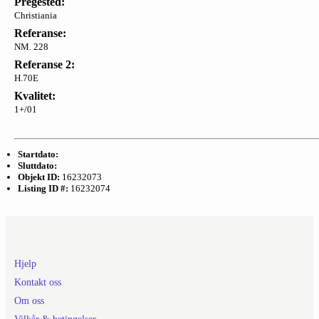
Pregested:
Christiania
Referanse:
NM. 228
Referanse 2:
H.70E
Kvalitet:
1+/01
Startdato:
Sluttdato:
Objekt ID:
16232073
Listing ID #:
16232074
Hjelp
Kontakt oss
Om oss