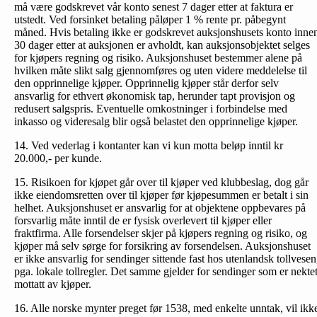
må være godskrevet vår konto senest 7 dager etter at faktura er
utstedt. Ved forsinket betaling påløper 1 % rente pr. påbegynt
måned. Hvis betaling ikke er godskrevet auksjonshusets konto inne
30 dager etter at auksjonen er avholdt, kan auksjonsobjektet selges
for kjøpers regning og risiko. Auksjonshuset bestemmer alene på
hvilken måte slikt salg gjennomføres og uten videre meddelelse til
den opprinnelige kjøper. Opprinnelig kjøper står derfor selv
ansvarlig for ethvert økonomisk tap, herunder tapt provisjon og
redusert salgspris. Eventuelle omkostninger i forbindelse med
inkasso og videresalg blir også belastet den opprinnelige kjøper.
14. Ved vederlag i kontanter kan vi kun motta beløp inntil kr
20.000,- per kunde.
15. Risikoen for kjøpet går over til kjøper ved klubbeslag, dog går
ikke eiendomsretten over til kjøper før kjøpesummen er betalt i sin
helhet. Auksjonshuset er ansvarlig for at objektene oppbevares på
forsvarlig måte inntil de er fysisk overlevert til kjøper eller
fraktfirma. Alle forsendelser skjer på kjøpers regning og risiko, og
kjøper må selv sørge for forsikring av forsendelsen. Auksjonshuset
er ikke ansvarlig for sendinger sittende fast hos utenlandsk tollvesen
pga. lokale tollregler. Det samme gjelder for sendinger som er nekte
mottatt av kjøper.
16. Alle norske mynter preget før 1538, med enkelte unntak, vil ikk