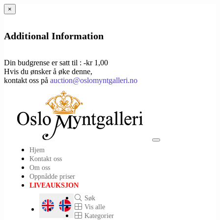
×
Additional Information
Din budgrense er satt til : -kr 1,00
Hvis du ønsker å øke denne,
kontakt oss på
auction@oslomyntgalleri.no
Toggle
Hjem
navigation
Kontakt oss
Om oss
Oppnådde priser
LIVEAUKSJON
Søk
Vis alle
Kategorier