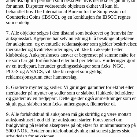
autentisk og fra perioden som beskrevet hvis det ikke er gitt uttrykk
for annet. Disputter vedrørende objekters ekthet vil kun bli
behandlet hos The International Bureau for the Suppression of
Counterfeit Coins (IBSCC), og en konklusjon fra IBSCC regnes
som endelig.
7. Alle objekter selges i den tilstand som beskrevet og fremvist før
auksjonsstart. Kjøperne har selv anledning til å besiktige objektene
før auksjonen, og eventuelle reklamasjoner som gjelder beskrivelser
merknader og kvalitetsvurderinger, vil ikke bli akseptert etter
klubbeslag. Auksjonshusets ansvar er begrenset på samme måte for
de som har gitt forhåndsbud eller bud per telefon. Vurderinger gjort
av en tredjepart, herunder gradingsselskaper som f.eks. NGC,
PCGS og ANACS, vil ikke bli regnet som gyldig
reklamasjonsgrunn etter hammerslag.
8. Graderte mynter og sedler: Vi gir ingen garantier for ekthet eller
merknader på mynter og sedler som er slabbet i lukkede beholdere
og gradert av en tredjepart. Dette gjelder også anmerkninger som er
skjult pga. slabben som f.eks. anhengsspor, filemerker ol.
9. Alle forhåndsbud til auksjonen må gis skriftlig og være mottatt
auksjonshuset i god tid før auksjonen starter. Forespørsel om
budgivning på telefon aksepteres på objekter fra minimumsutrop på
5000 NOK. Avtaler om telefonbud­givning må senest gjøres siste
arbeidsdag før auksjonen.