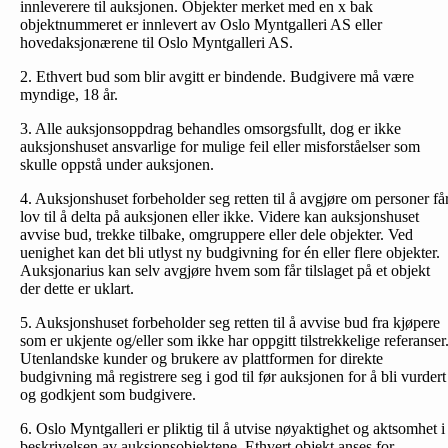
innleverere til auksjonen. Objekter merket med en x bak
objektnummeret er innlevert av Oslo Myntgalleri AS eller
hovedaksjonærene til Oslo Myntgalleri AS.
2. Ethvert bud som blir avgitt er bindende. Budgivere må være
myndige, 18 år.
3. Alle auksjonsoppdrag behandles omsorgsfullt, dog er ikke
auksjonshuset ansvarlige for mulige feil eller misforståelser som
skulle oppstå under auksjonen.
4. Auksjonshuset forbeholder seg retten til å avgjøre om personer få
lov til å delta på auksjonen eller ikke. Videre kan auksjonshuset
avvise bud, trekke tilbake, omgruppere eller dele objekter. Ved
uenighet kan det bli utlyst ny budgivning for én eller flere objekter.
Auksjonarius kan selv avgjøre hvem som får tilslaget på et objekt
der dette er uklart.
5. Auksjonshuset forbeholder seg retten til å avvise bud fra kjøpere
som er ukjente og/eller som ikke har oppgitt tilstrekkelige referanser
Utenlandske kunder og brukere av plattformen for direkte
budgivning må registrere seg i god til før auksjonen for å bli vurdert
og godkjent som budgivere.
6. Oslo Myntgalleri er pliktig til å utvise nøyaktighet og aktsomhet i
beskrivelsen av auksjonsobjektene. Ethvert objekt anses for