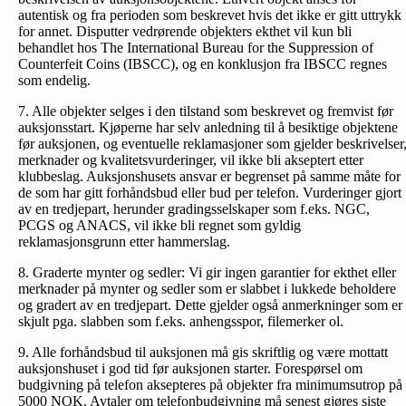
autentisk og fra perioden som beskrevet hvis det ikke er gitt uttrykk
for annet. Disputter vedrørende objekters ekthet vil kun bli
behandlet hos The International Bureau for the Suppression of
Counterfeit Coins (IBSCC), og en konklusjon fra IBSCC regnes
som endelig.
7. Alle objekter selges i den tilstand som beskrevet og fremvist før
auksjonsstart. Kjøperne har selv anledning til å besiktige objektene
før auksjonen, og eventuelle reklamasjoner som gjelder beskrivelser
merknader og kvalitetsvurderinger, vil ikke bli akseptert etter
klubbeslag. Auksjonshusets ansvar er begrenset på samme måte for
de som har gitt forhåndsbud eller bud per telefon. Vurderinger gjort
av en tredjepart, herunder gradingsselskaper som f.eks. NGC,
PCGS og ANACS, vil ikke bli regnet som gyldig
reklamasjonsgrunn etter hammerslag.
8. Graderte mynter og sedler: Vi gir ingen garantier for ekthet eller
merknader på mynter og sedler som er slabbet i lukkede beholdere
og gradert av en tredjepart. Dette gjelder også anmerkninger som er
skjult pga. slabben som f.eks. anhengsspor, filemerker ol.
9. Alle forhåndsbud til auksjonen må gis skriftlig og være mottatt
auksjonshuset i god tid før auksjonen starter. Forespørsel om
budgivning på telefon aksepteres på objekter fra minimumsutrop på
5000 NOK. Avtaler om telefonbud­givning må senest gjøres siste