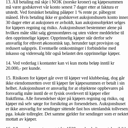
13. All betaling må skje i NOK (norske kroner) og kjøpesummen
må være godskrevet vår konto senest 7 dager etter at faktura er
utstedt. Ved forsinket betaling påløper 1 % rente pr. påbegynt
måned. Hvis betaling ikke er godskrevet auksjonshusets konto inne
30 dager etter at auksjonen er avholdt, kan auksjonsobjektet selges
for kjøpers regning og risiko. Auksjonshuset bestemmer alene på
hvilken måte slikt salg gjennomføres og uten videre meddelelse til
den opprinnelige kjøper. Opprinnelig kjøper står derfor selv
ansvarlig for ethvert økonomisk tap, herunder tapt provisjon og
redusert salgspris. Eventuelle omkostninger i forbindelse med
inkasso og videresalg blir også belastet den opprinnelige kjøper.
14. Ved vederlag i kontanter kan vi kun motta beløp inntil kr
20.000,- per kunde.
15. Risikoen for kjøpet går over til kjøper ved klubbeslag, dog går
ikke eiendomsretten over til kjøper før kjøpesummen er betalt i sin
helhet. Auksjonshuset er ansvarlig for at objektene oppbevares på
forsvarlig måte inntil de er fysisk overlevert til kjøper eller
fraktfirma. Alle forsendelser skjer på kjøpers regning og risiko, og
kjøper må selv sørge for forsikring av forsendelsen. Auksjonshuset
er ikke ansvarlig for sendinger sittende fast hos utenlandsk tollvesen
pga. lokale tollregler. Det samme gjelder for sendinger som er nekte
mottatt av kjøper.