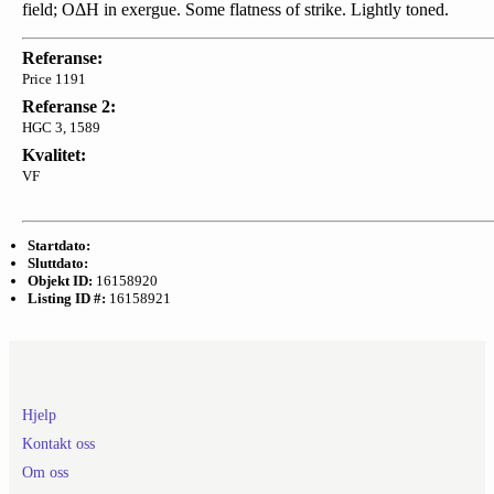
field; OΔH in exergue. Some flatness of strike. Lightly toned.
Referanse:
Price 1191
Referanse 2:
HGC 3, 1589
Kvalitet:
VF
Startdato:
Sluttdato:
Objekt ID:
16158920
Listing ID #:
16158921
Hjelp
Kontakt oss
Om oss