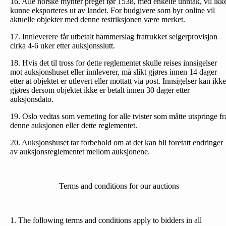
16. Alle norske mynter preget før 1538, med enkelte unntak, vil ikk
kunne eksporteres ut av landet. For budgivere som byr online vil
aktuelle objekter med denne restriksjonen være merket.
17. Innleverere får utbetalt hammerslag fratrukket selgerprovisjon
cirka 4-6 uker etter auksjonsslutt.
18. Hvis det til tross for dette reglementet skulle reises inn­sigelser
mot auksjonshuset eller innleverer, må slikt gjøres innen 14 dager
etter at objektet er utlevert eller mottatt via post. Innsigelser kan ikke
gjøres dersom objektet ikke er betalt innen 30 dager etter
auksjonsdato.
19. Oslo vedtas som verneting for alle tvister som måtte utspringe fr
denne auksjonen eller dette reglementet.
20. Auksjonshuset tar forbehold om at det kan bli foretatt endringer
av auksjonsreglementet mellom auksjonene.
Terms and conditions for our auctions
1. The following terms and conditions apply to bidders in all