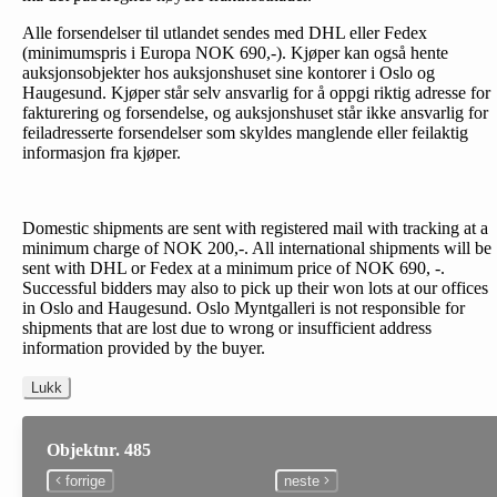
Alle forsendelser til utlandet sendes med DHL eller Fedex
(minimumspris i Europa NOK 690,-). Kjøper kan også hente
auksjonsobjekter hos auksjonshuset sine kontorer i Oslo og
Haugesund. Kjøper står selv ansvarlig for å oppgi riktig adresse for
fakturering og forsendelse, og auksjonshuset står ikke ansvarlig for
feiladresserte forsendelser som skyldes manglende eller feilaktig
informasjon fra kjøper.
Domestic shipments are sent with registered mail with tracking at a
minimum charge of NOK 200,-. All international shipments will be
sent with DHL or Fedex at a minimum price of NOK 690, -.
Successful bidders may also to pick up their won lots at our offices
in Oslo and Haugesund. Oslo Myntgalleri is not responsible for
shipments that are lost due to wrong or insufficient address
information provided by the buyer.
Lukk
Objektnr. 485
forrige
neste