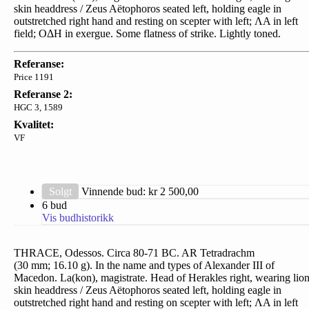
skin headdress / Zeus Aëtophoros seated left, holding eagle in
outstretched right hand and resting on scepter with left; ΛA in left
field; OΔH in exergue. Some flatness of strike. Lightly toned.
Referanse:
Price 1191
Referanse 2:
HGC 3, 1589
Kvalitet:
VF
Solgt
Vinnende bud: kr
2 500,00
6 bud
Vis budhistorikk
THRACE, Odessos. Circa 80-71 BC. AR Tetradrachm
(30 mm; 16.10 g). In the name and types of Alexander III of
Macedon. La(kon), magistrate. Head of Herakles right, wearing lio
skin headdress / Zeus Aëtophoros seated left, holding eagle in
outstretched right hand and resting on scepter with left; ΛA in left