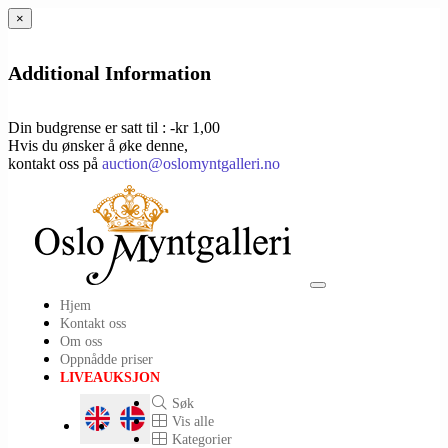
×
Additional Information
Din budgrense er satt til : -kr 1,00
Hvis du ønsker å øke denne,
kontakt oss på
auction@oslomyntgalleri.no
Toggle
Hjem
navigation
Kontakt oss
Om oss
Oppnådde priser
LIVEAUKSJON
Søk
Vis alle
Kategorier