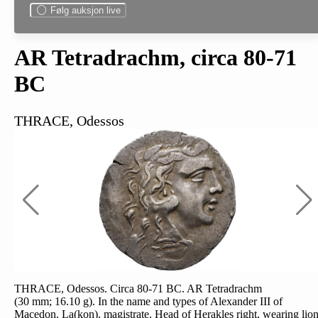
Følg auksjon live
AR Tetradrachm, circa 80-71
BC
THRACE, Odessos
THRACE, Odessos. Circa 80-71 BC. AR Tetradrachm
(30 mm; 16.10 g). In the name and types of Alexander III of
Macedon. La(kon), magistrate. Head of Herakles right, wearing lio