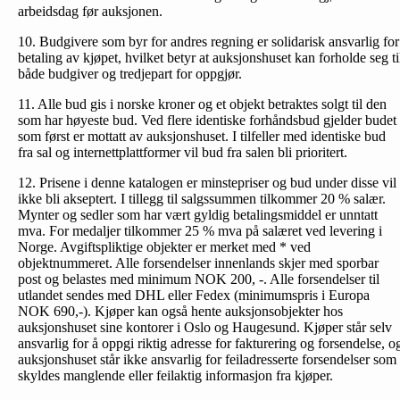
arbeidsdag før auksjonen.
10. Budgivere som byr for andres regning er solidarisk ansvarlig for
betaling av kjøpet, hvilket betyr at auksjonshuset kan forholde seg ti
både budgiver og tredjepart for oppgjør.
11. Alle bud gis i norske kroner og et objekt betraktes solgt til den
som har høyeste bud. Ved flere identiske forhåndsbud gjelder budet
som først er mottatt av auksjonshuset. I tilfeller med identiske bud
fra sal og internettplattformer vil bud fra salen bli prioritert.
12. Prisene i denne katalogen er minstepriser og bud under disse vil
ikke bli akseptert. I tillegg til salgssummen tilkommer 20 % salær.
Mynter og sedler som har vært gyldig betalingsmiddel er unntatt
mva. For medaljer tilkommer 25 % mva på salæret ved levering i
Norge. Avgiftspliktige objekter er merket med * ved
objektnummeret. Alle forsendelser innenlands skjer med sporbar
post og belastes med minimum NOK 200, -. Alle forsendelser til
utlandet sendes med DHL eller Fedex (minimumspris i Europa
NOK 690,-). Kjøper kan også hente auksjonsobjekter hos
auksjonshuset sine kontorer i Oslo og Haugesund. Kjøper står selv
ansvarlig for å oppgi riktig adresse for fakturering og forsendelse, o
auksjonshuset står ikke ansvarlig for feiladresserte forsendelser som
skyldes manglende eller feilaktig informasjon fra kjøper.