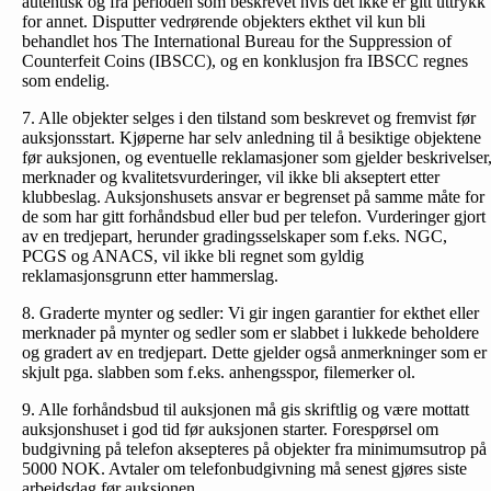
autentisk og fra perioden som beskrevet hvis det ikke er gitt uttrykk
for annet. Disputter vedrørende objekters ekthet vil kun bli
behandlet hos The International Bureau for the Suppression of
Counterfeit Coins (IBSCC), og en konklusjon fra IBSCC regnes
som endelig.
7. Alle objekter selges i den tilstand som beskrevet og fremvist før
auksjonsstart. Kjøperne har selv anledning til å besiktige objektene
før auksjonen, og eventuelle reklamasjoner som gjelder beskrivelser
merknader og kvalitetsvurderinger, vil ikke bli akseptert etter
klubbeslag. Auksjonshusets ansvar er begrenset på samme måte for
de som har gitt forhåndsbud eller bud per telefon. Vurderinger gjort
av en tredjepart, herunder gradingsselskaper som f.eks. NGC,
PCGS og ANACS, vil ikke bli regnet som gyldig
reklamasjonsgrunn etter hammerslag.
8. Graderte mynter og sedler: Vi gir ingen garantier for ekthet eller
merknader på mynter og sedler som er slabbet i lukkede beholdere
og gradert av en tredjepart. Dette gjelder også anmerkninger som er
skjult pga. slabben som f.eks. anhengsspor, filemerker ol.
9. Alle forhåndsbud til auksjonen må gis skriftlig og være mottatt
auksjonshuset i god tid før auksjonen starter. Forespørsel om
budgivning på telefon aksepteres på objekter fra minimumsutrop på
5000 NOK. Avtaler om telefonbud­givning må senest gjøres siste
arbeidsdag før auksjonen.