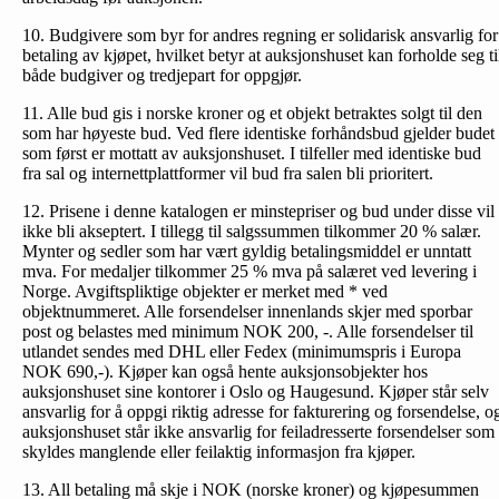
10. Budgivere som byr for andres regning er solidarisk ansvarlig for
betaling av kjøpet, hvilket betyr at auksjonshuset kan forholde seg ti
både budgiver og tredjepart for oppgjør.
11. Alle bud gis i norske kroner og et objekt betraktes solgt til den
som har høyeste bud. Ved flere identiske forhåndsbud gjelder budet
som først er mottatt av auksjonshuset. I tilfeller med identiske bud
fra sal og internettplattformer vil bud fra salen bli prioritert.
12. Prisene i denne katalogen er minstepriser og bud under disse vil
ikke bli akseptert. I tillegg til salgssummen tilkommer 20 % salær.
Mynter og sedler som har vært gyldig betalingsmiddel er unntatt
mva. For medaljer tilkommer 25 % mva på salæret ved levering i
Norge. Avgiftspliktige objekter er merket med * ved
objektnummeret. Alle forsendelser innenlands skjer med sporbar
post og belastes med minimum NOK 200, -. Alle forsendelser til
utlandet sendes med DHL eller Fedex (minimumspris i Europa
NOK 690,-). Kjøper kan også hente auksjonsobjekter hos
auksjonshuset sine kontorer i Oslo og Haugesund. Kjøper står selv
ansvarlig for å oppgi riktig adresse for fakturering og forsendelse, o
auksjonshuset står ikke ansvarlig for feiladresserte forsendelser som
skyldes manglende eller feilaktig informasjon fra kjøper.
13. All betaling må skje i NOK (norske kroner) og kjøpesummen