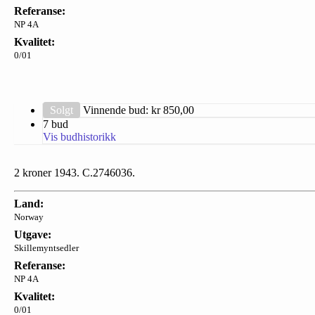
Referanse:
NP 4A
Kvalitet:
0/01
Solgt
Vinnende bud: kr
850,00
7 bud
Vis budhistorikk
2 kroner 1943. C.2746036.
Land:
Norway
Utgave:
Skillemyntsedler
Referanse:
NP 4A
Kvalitet:
0/01