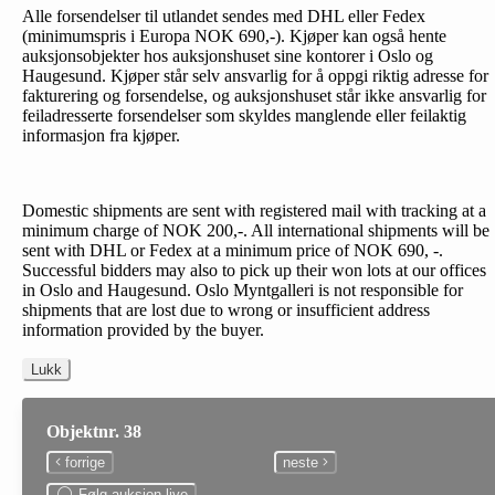
Alle forsendelser til utlandet sendes med DHL eller Fedex
(minimumspris i Europa NOK 690,-). Kjøper kan også hente
auksjonsobjekter hos auksjonshuset sine kontorer i Oslo og
Haugesund. Kjøper står selv ansvarlig for å oppgi riktig adresse for
fakturering og forsendelse, og auksjonshuset står ikke ansvarlig for
feiladresserte forsendelser som skyldes manglende eller feilaktig
informasjon fra kjøper.
Domestic shipments are sent with registered mail with tracking at a
minimum charge of NOK 200,-. All international shipments will be
sent with DHL or Fedex at a minimum price of NOK 690, -.
Successful bidders may also to pick up their won lots at our offices
in Oslo and Haugesund. Oslo Myntgalleri is not responsible for
shipments that are lost due to wrong or insufficient address
information provided by the buyer.
Lukk
Objektnr. 38
forrige
neste
Følg auksjon live