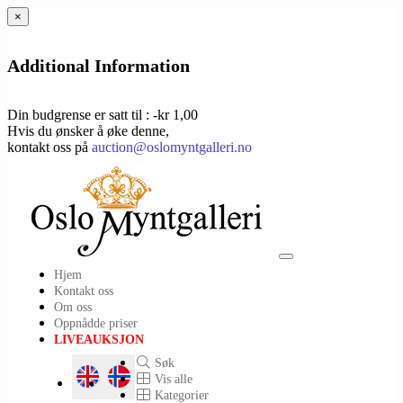
×
Additional Information
Din budgrense er satt til : -kr 1,00
Hvis du ønsker å øke denne,
kontakt oss på
auction@oslomyntgalleri.no
Toggle
Hjem
navigation
Kontakt oss
Om oss
Oppnådde priser
LIVEAUKSJON
Søk
Vis alle
Kategorier