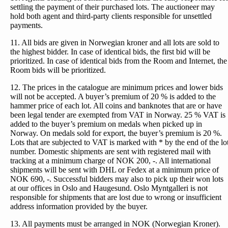
settling the payment of their purchased lots. The auctioneer may
hold both agent and third-party clients responsible for unsettled
payments.
11. All bids are given in Norwegian kroner and all lots are sold to
the highest bidder. In case of identical bids, the first bid will be
prioritized. In case of identical bids from the Room and Internet, the
Room bids will be prioritized.
12. The prices in the catalogue are minimum prices and lower bids
will not be accepted. A buyer’s premium of 20 % is added to the
hammer price of each lot. All coins and banknotes that are or have
been legal tender are exempted from VAT in Norway. 25 % VAT is
added to the buyer’s premium on medals when picked up in
Norway. On medals sold for export, the buyer’s premium is 20 %.
Lots that are subjected to VAT is marked with * by the end of the lo
number. Domestic shipments are sent with registered mail with
tracking at a minimum charge of NOK 200, -. All international
shipments will be sent with DHL or Fedex at a minimum price of
NOK 690, -. Successful bidders may also to pick up their won lots
at our offices in Oslo and Haugesund. Oslo Myntgalleri is not
responsible for shipments that are lost due to wrong or insufficient
address information provided by the buyer.
13. All payments must be arranged in NOK (Norwegian Kroner).