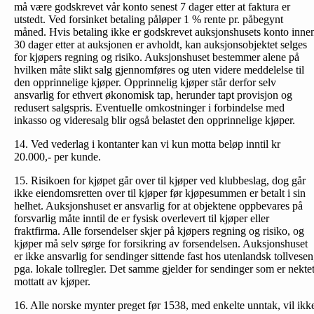
må være godskrevet vår konto senest 7 dager etter at faktura er
utstedt. Ved forsinket betaling påløper 1 % rente pr. påbegynt
måned. Hvis betaling ikke er godskrevet auksjonshusets konto inne
30 dager etter at auksjonen er avholdt, kan auksjonsobjektet selges
for kjøpers regning og risiko. Auksjonshuset bestemmer alene på
hvilken måte slikt salg gjennomføres og uten videre meddelelse til
den opprinnelige kjøper. Opprinnelig kjøper står derfor selv
ansvarlig for ethvert økonomisk tap, herunder tapt provisjon og
redusert salgspris. Eventuelle omkostninger i forbindelse med
inkasso og videresalg blir også belastet den opprinnelige kjøper.
14. Ved vederlag i kontanter kan vi kun motta beløp inntil kr
20.000,- per kunde.
15. Risikoen for kjøpet går over til kjøper ved klubbeslag, dog går
ikke eiendomsretten over til kjøper før kjøpesummen er betalt i sin
helhet. Auksjonshuset er ansvarlig for at objektene oppbevares på
forsvarlig måte inntil de er fysisk overlevert til kjøper eller
fraktfirma. Alle forsendelser skjer på kjøpers regning og risiko, og
kjøper må selv sørge for forsikring av forsendelsen. Auksjonshuset
er ikke ansvarlig for sendinger sittende fast hos utenlandsk tollvesen
pga. lokale tollregler. Det samme gjelder for sendinger som er nekte
mottatt av kjøper.
16. Alle norske mynter preget før 1538, med enkelte unntak, vil ikk