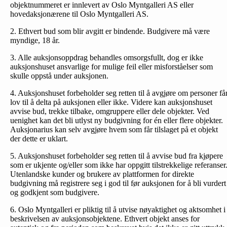
objektnummeret er innlevert av Oslo Myntgalleri AS eller
hovedaksjonærene til Oslo Myntgalleri AS.
2. Ethvert bud som blir avgitt er bindende. Budgivere må være
myndige, 18 år.
3. Alle auksjonsoppdrag behandles omsorgsfullt, dog er ikke
auksjonshuset ansvarlige for mulige feil eller misforståelser som
skulle oppstå under auksjonen.
4. Auksjonshuset forbeholder seg retten til å avgjøre om personer få
lov til å delta på auksjonen eller ikke. Videre kan auksjonshuset
avvise bud, trekke tilbake, omgruppere eller dele objekter. Ved
uenighet kan det bli utlyst ny budgivning for én eller flere objekter.
Auksjonarius kan selv avgjøre hvem som får tilslaget på et objekt
der dette er uklart.
5. Auksjonshuset forbeholder seg retten til å avvise bud fra kjøpere
som er ukjente og/eller som ikke har oppgitt tilstrekkelige referanser
Utenlandske kunder og brukere av plattformen for direkte
budgivning må registrere seg i god til før auksjonen for å bli vurdert
og godkjent som budgivere.
6. Oslo Myntgalleri er pliktig til å utvise nøyaktighet og aktsomhet i
beskrivelsen av auksjonsobjektene. Ethvert objekt anses for