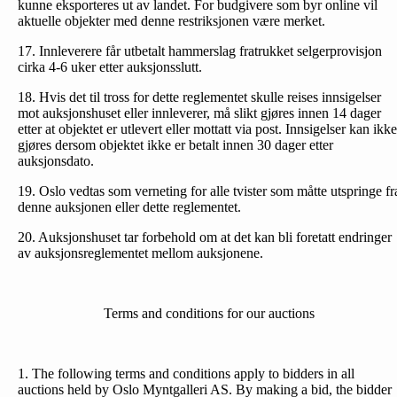
kunne eksporteres ut av landet. For budgivere som byr online vil
aktuelle objekter med denne restriksjonen være merket.
17. Innleverere får utbetalt hammerslag fratrukket selgerprovisjon
cirka 4-6 uker etter auksjonsslutt.
18. Hvis det til tross for dette reglementet skulle reises inn­sigelser
mot auksjonshuset eller innleverer, må slikt gjøres innen 14 dager
etter at objektet er utlevert eller mottatt via post. Innsigelser kan ikke
gjøres dersom objektet ikke er betalt innen 30 dager etter
auksjonsdato.
19. Oslo vedtas som verneting for alle tvister som måtte utspringe fr
denne auksjonen eller dette reglementet.
20. Auksjonshuset tar forbehold om at det kan bli foretatt endringer
av auksjonsreglementet mellom auksjonene.
Terms and conditions for our auctions
1. The following terms and conditions apply to bidders in all
auctions held by Oslo Myntgalleri AS. By making a bid, the bidder