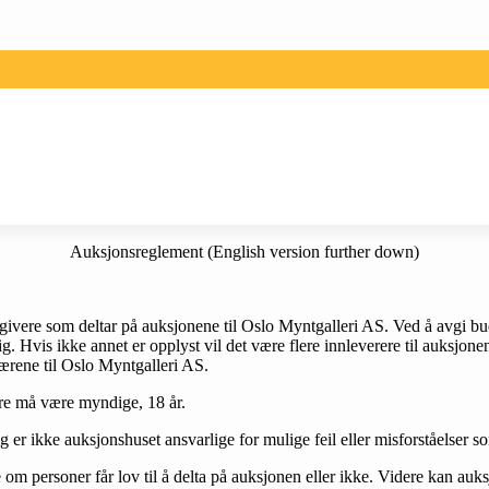
Auksjonsreglement (English version further down)
givere som deltar på auksjonene til Oslo Myntgalleri AS. Ved å avgi bud 
lig. Hvis ikke annet er opplyst vil det være flere innleverere til auksj
ærene til Oslo Myntgalleri AS.
ere må være myndige, 18 år.
 er ikke auksjonshuset ansvarlige for mulige feil eller misforståelser 
e om personer får lov til å delta på auksjonen eller ikke. Videre kan au