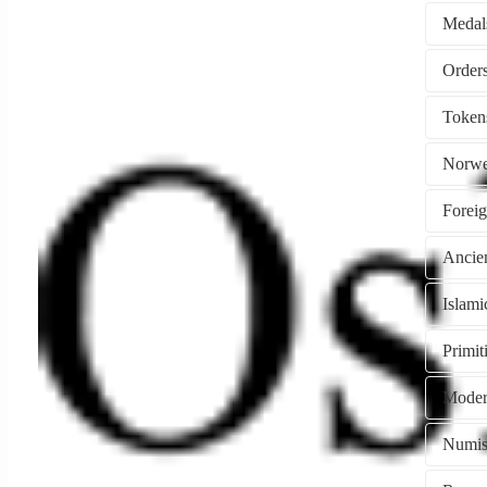
Medal
Token
Norwe
Forei
Ancie
Islami
Primi
Moder
Numism