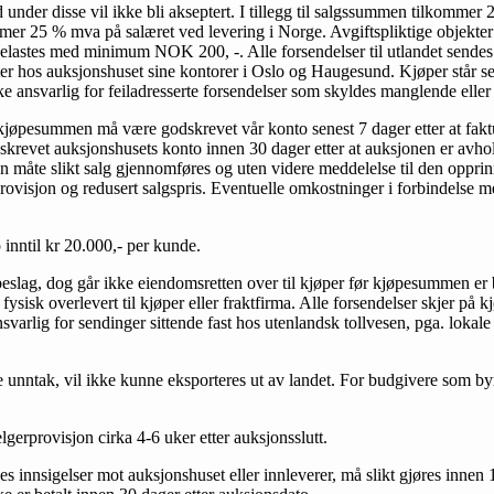
 under disse vil ikke bli akseptert. I tillegg til salgssummen tilkomme
mmer 25 % mva på salæret ved levering i Norge. Avgiftspliktige objekt
 belastes med minimum NOK 200, -. Alle forsendelser til utlandet sen
 hos auksjonshuset sine kontorer i Oslo og Haugesund. Kjøper står selv
ke ansvarlig for feiladresserte forsendelser som skyldes manglende eller 
jøpesummen må være godskrevet vår konto senest 7 dager etter at faktur
skrevet auksjonshusets konto innen 30 dager etter at auksjonen er avhol
 måte slikt salg gjennomføres og uten videre meddelelse til den opprinn
rovisjon og redusert salgspris. Eventuelle omkostninger i forbindelse m
 inntil kr 20.000,- per kunde.
beslag, dog går ikke eiendomsretten over til kjøper før kjøpesummen er be
fysisk overlevert til kjøper eller fraktfirma. Alle forsendelser skjer på 
svarlig for sendinger sittende fast hos utenlandsk tollvesen, pga. lokale
 unntak, vil ikke kunne eksporteres ut av landet. For budgivere som by
lgerprovisjon cirka 4-6 uker etter auksjonsslutt.
ses inn­sigelser mot auksjonshuset eller innleverer, må slikt gjøres innen 1