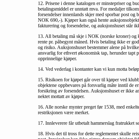
12. Prisene i denne katalogen er minstepriser og bud
betalingsmiddel er unntatt mva. For medaljer tilko
forsendelser innenlands skjer med sporbar post og
NOK 690,-). Kjøper kan også hente auksjonsobjekter
fakturering og forsendelse, og auksjonshuset står ik
13. All betaling må skje i NOK (norske kroner) og k
rente pr. påbegynt måned. Hvis betaling ikke er god
og risiko. Auksjonshuset bestemmer alene på hvilken
ansvarlig for ethvert økonomisk tap, herunder tapt p
opprinnelige kjøper.
14. Ved vederlag i kontanter kan vi kun motta beløp
15. Risikoen for kjøpet går over til kjøper ved klub
objektene oppbevares på forsvarlig måte inntil de er 
forsikring av forsendelsen. Auksjonshuset er ikke an
nektet mottatt av kjøper.
16. Alle norske mynter preget før 1538, med enkelte
restriksjonen være merket.
17. Innleverere får utbetalt hammerslag fratrukket se
18. Hvis det til tross for dette reglementet skulle rei