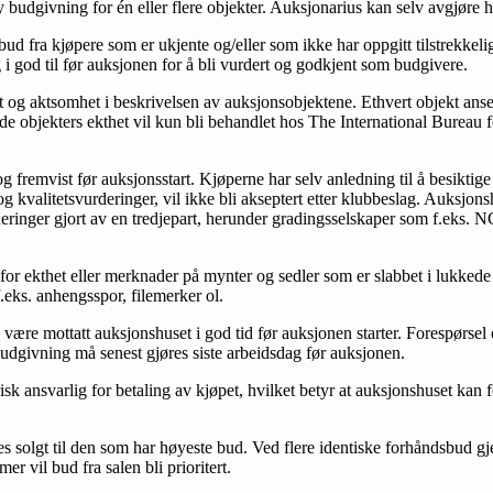
ny budgivning for én eller flere objekter. Auksjonarius kan selv avgjøre hv
 bud fra kjøpere som er ukjente og/eller som ikke har oppgitt tilstrekke
 i god til før auksjonen for å bli vurdert og godkjent som budgivere.
het og aktsomhet i beskrivelsen av auksjonsobjektene. Ethvert objekt ans
ende objekters ekthet vil kun bli behandlet hos The International Burea
og fremvist før auksjonsstart. Kjøperne har selv anledning til å besiktig
g kvalitetsvurderinger, vil ikke bli akseptert etter klubbeslag. Auksjo
rderinger gjort av en tredjepart, herunder gradingsselskaper som f.ek
 for ekthet eller merknader på mynter og sedler som er slabbet i lukkede
eks. anhengsspor, filemerker ol.
g være mottatt auksjonshuset i god tid før auksjonen starter. Forespørse
givning må senest gjøres siste arbeidsdag før auksjonen.
sk ansvarlig for betaling av kjøpet, hvilket betyr at auksjonshuset kan f
tes solgt til den som har høyeste bud. Ved flere identiske forhåndsbud gj
mer vil bud fra salen bli prioritert.