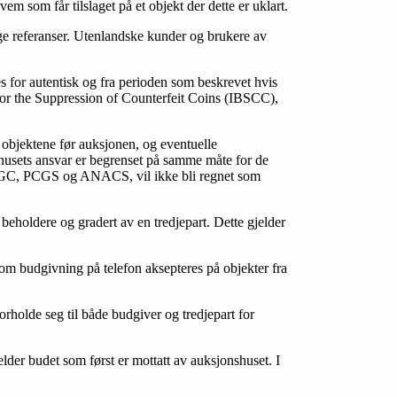
em som får tilslaget på et objekt der dette er uklart.
lige referanser. Utenlandske kunder og brukere av
es for autentisk og fra perioden som beskrevet hvis
u for the Suppression of Counterfeit Coins (IBSCC),
e objektene før auksjonen, og eventuelle
nshusets ansvar er begrenset på samme måte for de
s. NGC, PCGS og ANACS, vil ikke bli regnet som
 beholdere og gradert av en tredjepart. Dette gjelder
l om budgivning på telefon aksepteres på objekter fra
orholde seg til både budgiver og tredjepart for
elder budet som først er mottatt av auksjonshuset. I