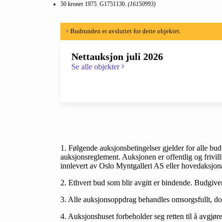
50 kroner 1975. G1751130.
(16150993)
×
Budrunden er avsluttet for dette objektet.
Nettauksjon juli 2026
Se alle objekter
1. Følgende auksjonsbetingelser gjelder for alle bud
auksjonsreglement. Auksjonen er offentlig og frivil
innlevert av Oslo Myntgalleri AS eller hovedaksjon
2. Ethvert bud som blir avgitt er bindende. Budgiv
3. Alle auksjonsoppdrag behandles omsorgsfullt, dog
4. Auksjonshuset forbeholder seg retten til å avgjør