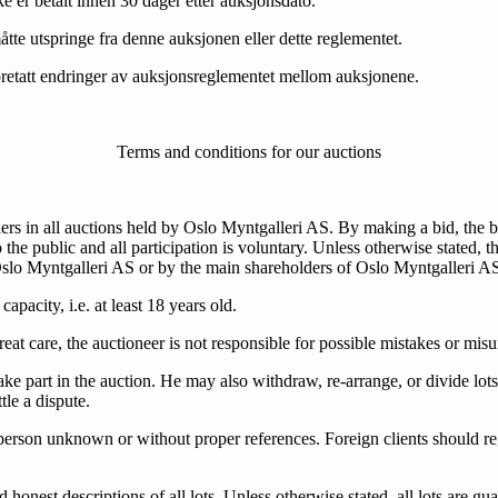
ke er betalt innen 30 dager etter auksjonsdato.
åtte utspringe fra denne auksjonen eller dette reglementet.
oretatt endringer av auksjonsreglementet mellom auksjonene.
Terms and conditions for our auctions
ers in all auctions held by Oslo Myntgalleri AS. By making a bid, the b
the public and all participation is voluntary. Unless otherwise stated,
slo Myntgalleri AS or by the main shareholders of Oslo Myntgalleri A
apacity, i.e. at least 18 years old.
eat care, the auctioneer is not responsible for possible mistakes or mis
take part in the auction. He may also withdraw, re-arrange, or divide lot
ttle a dispute.
person unknown or without proper references. Foreign clients should reg
nd honest descriptions of all lots. Unless otherwise stated, all lots are 