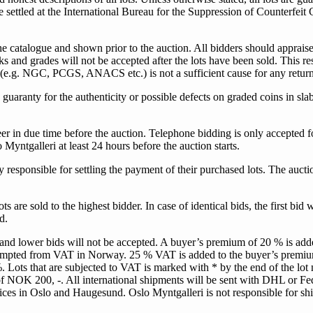
 be settled at the International Bureau for the Suppression of Counterf
the catalogue and shown prior to the auction. All bidders should appraise 
 and grades will not be accepted after the lots have been sold. This res
s (e.g. NGC, PCGS, ANACS etc.) is not a sufficient cause for any return
uaranty for the authenticity or possible defects on graded coins in slab
eer in due time before the auction. Telephone bidding is only accepted f
yntgalleri at least 24 hours before the auction starts.
ly responsible for settling the payment of their purchased lots. The auct
 are sold to the highest bidder. In case of identical bids, the first bid w
ed.
and lower bids will not be accepted. A buyer’s premium of 20 % is adde
 exempted from VAT in Norway. 25 % VAT is added to the buyer’s prem
. Lots that are subjected to VAT is marked with * by the end of the lo
of NOK 200, -. All international shipments will be sent with DHL or F
fices in Oslo and Haugesund. Oslo Myntgalleri is not responsible for shi