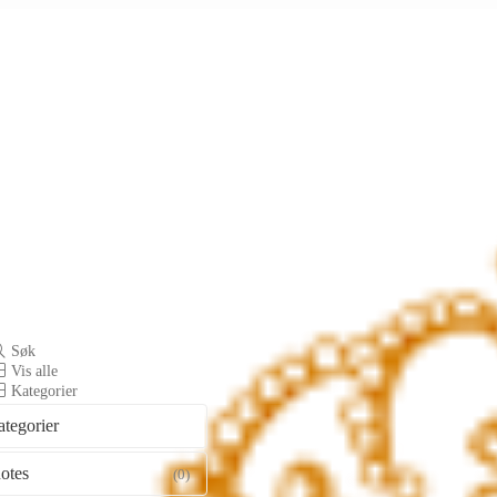
Søk
Vis alle
Kategorier
ategorier
otes
(0)