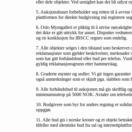
eller dele objekter. Ved uenighet kan det bli utlyst 
5. Auksjonshuset forbeholder seg retten til å avvise
plattformen for direkte budgivning må registrere seg
6. Oslo Myntgalleri er pliktig til å utvise nøyaktig
det ikke er gitt uttrykk for annet. Disputter vedrør
og en konklusjon fra IBSCC regnes som endelig.
7. Alle objekter selges i den tilstand som beskrevet 
reklamasjoner som gjelder beskrivelser, merknader o
som har gitt forhåndsbud eller bud per telefon. Vu
gyldig reklamasjonsgrunn etter hammerslag.
8. Graderte mynter og sedler: Vi gir ingen garantier
også anmerkninger som er skjult pga. slabben som f.
9. Alle forhåndsbud til auksjonen må gis skriftlig o
minimumsutrop på 5000 NOK. Avtaler om telefonbud­
10. Budgivere som byr for andres regning er solidari
oppgjør.
11. Alle bud gis i norske kroner og et objekt betrak
tilfeller med identiske bud fra sal og internettplattfor