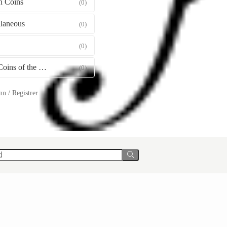
 Coins
(0)
llaneous
(0)
(0)
Gold Coins of the World
(0)
n / Registrer