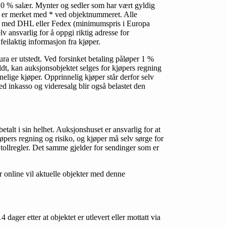
r 20 % salær. Mynter og sedler som har vært gyldig
er er merket med * ved objektnummeret. Alle
des med DHL eller Fedex (minimumspris i Europa
 ansvarlig for å oppgi riktig adresse for
feilaktig informasjon fra kjøper.
a er utstedt. Ved forsinket betaling påløper 1 %
dt, kan auksjonsobjektet selges for kjøpers regning
elige kjøper. Opprinnelig kjøper står derfor selv
ed inkasso og videresalg blir også belastet den
talt i sin helhet. Auksjonshuset er ansvarlig for at
kjøpers regning og risiko, og kjøper må selv sørge for
 tollregler. Det samme gjelder for sendinger som er
r online vil aktuelle objekter med denne
4 dager etter at objektet er utlevert eller mottatt via