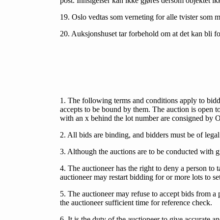
post. Innsigelser kan ikke gjøres dersom objektet ik
19. Oslo vedtas som verneting for alle tvister som m
20. Auksjonshuset tar forbehold om at det kan bli f
1. The following terms and conditions apply to bidd
accepts to be bound by them. The auction is open to 
with an x behind the lot number are consigned by O
2. All bids are binding, and bidders must be of legal c
3. Although the auctions are to be conducted with gr
4. The auctioneer has the right to deny a person to 
auctioneer may restart bidding for or more lots to se
5. The auctioneer may refuse to accept bids from a 
the auctioneer sufficient time for reference check.
6. It is the duty of the auctioneer to give accurate a