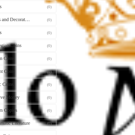
s
(0)
Orders and Decorations
(0)
s
(0)
gian Coins
(0)
gn Coins
(0)
nt Coins
(0)
c Coins
(0)
tive Money
(0)
n Copies
(0)
atic Literature
(0)