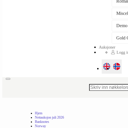
Roman
Misce
Demo
Auksjoner
Logg in
Toggle
navigation
Hjem
Nettauksjon juli 2026
Banknotes
Norway