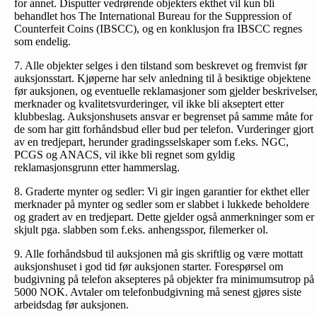
for annet. Disputter vedrørende objekters ekthet vil kun bli
behandlet hos The International Bureau for the Suppression of
Counterfeit Coins (IBSCC), og en konklusjon fra IBSCC regnes
som endelig.
7. Alle objekter selges i den tilstand som beskrevet og fremvist før
auksjonsstart. Kjøperne har selv anledning til å besiktige objektene
før auksjonen, og eventuelle reklamasjoner som gjelder beskrivelser
merknader og kvalitetsvurderinger, vil ikke bli akseptert etter
klubbeslag. Auksjonshusets ansvar er begrenset på samme måte for
de som har gitt forhåndsbud eller bud per telefon. Vurderinger gjort
av en tredjepart, herunder gradingsselskaper som f.eks. NGC,
PCGS og ANACS, vil ikke bli regnet som gyldig
reklamasjonsgrunn etter hammerslag.
8. Graderte mynter og sedler: Vi gir ingen garantier for ekthet eller
merknader på mynter og sedler som er slabbet i lukkede beholdere
og gradert av en tredjepart. Dette gjelder også anmerkninger som er
skjult pga. slabben som f.eks. anhengsspor, filemerker ol.
9. Alle forhåndsbud til auksjonen må gis skriftlig og være mottatt
auksjonshuset i god tid før auksjonen starter. Forespørsel om
budgivning på telefon aksepteres på objekter fra minimumsutrop på
5000 NOK. Avtaler om telefonbud­givning må senest gjøres siste
arbeidsdag før auksjonen.