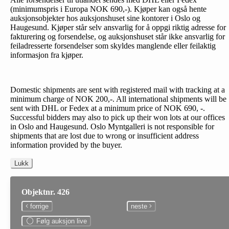
(minimumspris i Europa NOK 690,-). Kjøper kan også hente
auksjonsobjekter hos auksjonshuset sine kontorer i Oslo og
Haugesund. Kjøper står selv ansvarlig for å oppgi riktig adresse for
fakturering og forsendelse, og auksjonshuset står ikke ansvarlig for
feiladresserte forsendelser som skyldes manglende eller feilaktig
informasjon fra kjøper.
Domestic shipments are sent with registered mail with tracking at a
minimum charge of NOK 200,-. All international shipments will be
sent with DHL or Fedex at a minimum price of NOK 690, -.
Successful bidders may also to pick up their won lots at our offices
in Oslo and Haugesund. Oslo Myntgalleri is not responsible for
shipments that are lost due to wrong or insufficient address
information provided by the buyer.
Lukk
Objektnr. 426
forrige
neste
Følg auksjon live