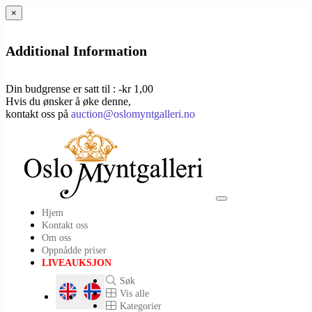
×
Additional Information
Din budgrense er satt til : -kr 1,00
Hvis du ønsker å øke denne,
kontakt oss på
auction@oslomyntgalleri.no
Toggle
Hjem
navigation
Kontakt oss
Om oss
Oppnådde priser
LIVEAUKSJON
Søk
Vis alle
Kategorier