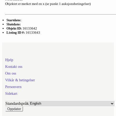
Objektet er merket med en x (se punkt 1 auksjonsbetingelser)
Startdato:
Sluttdato:
Objekt ID:
16133642
Listing ID #:
16133643
Hjelp
Kontakt oss
Om oss
Vilkår & betingelser
Personvern
Sidekart
Standardspråk