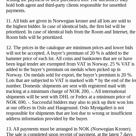
hold both agent and third-party clients responsible for unsettled
payments.
11. All bids are given in Norwegian kroner and all lots are sold to
the highest bidder. In case of identical bids, the first bid will be
prioritized. In case of identical bids from the Room and Internet, the
Room bids will be prioritized.
12. The prices in the catalogue are minimum prices and lower bids
will not be accepted. A buyer’s premium of 20 % is added to the
hammer price of each lot. All coins and banknotes that are or have
been legal tender are exempted from VAT in Norway. 25 % VAT is
added to the buyer’s premium on medals when picked up in
Norway. On medals sold for export, the buyer’s premium is 20 %.
Lots that are subjected to VAT is marked with * by the end of the lo
number. Domestic shipments are sent with registered mail with
tracking at a minimum charge of NOK 200, -. All international
shipments will be sent with DHL or Fedex at a minimum price of
NOK 690, -. Successful bidders may also to pick up their won lots
at our offices in Oslo and Haugesund. Oslo Myntgalleri is not
responsible for shipments that are lost due to wrong or insufficient
address information provided by the buyer.
13. All payments must be arranged in NOK (Norwegian Kroner).
The sale is completed upon receipt of payment, at the latest 7 days