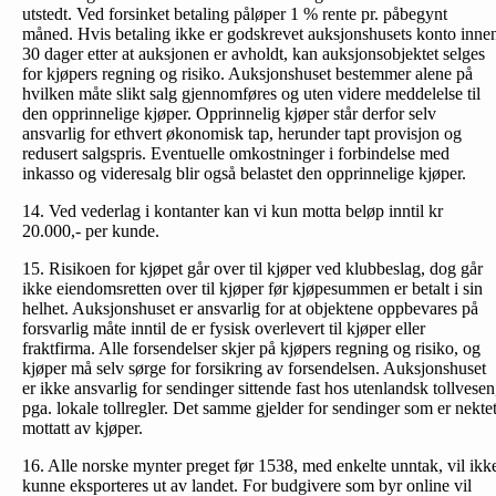
utstedt. Ved forsinket betaling påløper 1 % rente pr. påbegynt
måned. Hvis betaling ikke er godskrevet auksjonshusets konto inne
30 dager etter at auksjonen er avholdt, kan auksjonsobjektet selges
for kjøpers regning og risiko. Auksjonshuset bestemmer alene på
hvilken måte slikt salg gjennomføres og uten videre meddelelse til
den opprinnelige kjøper. Opprinnelig kjøper står derfor selv
ansvarlig for ethvert økonomisk tap, herunder tapt provisjon og
redusert salgspris. Eventuelle omkostninger i forbindelse med
inkasso og videresalg blir også belastet den opprinnelige kjøper.
14. Ved vederlag i kontanter kan vi kun motta beløp inntil kr
20.000,- per kunde.
15. Risikoen for kjøpet går over til kjøper ved klubbeslag, dog går
ikke eiendomsretten over til kjøper før kjøpesummen er betalt i sin
helhet. Auksjonshuset er ansvarlig for at objektene oppbevares på
forsvarlig måte inntil de er fysisk overlevert til kjøper eller
fraktfirma. Alle forsendelser skjer på kjøpers regning og risiko, og
kjøper må selv sørge for forsikring av forsendelsen. Auksjonshuset
er ikke ansvarlig for sendinger sittende fast hos utenlandsk tollvesen
pga. lokale tollregler. Det samme gjelder for sendinger som er nekte
mottatt av kjøper.
16. Alle norske mynter preget før 1538, med enkelte unntak, vil ikk
kunne eksporteres ut av landet. For budgivere som byr online vil