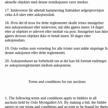
aktuelle objekter med denne restriksjonen være merket.
17. Innleverere får utbetalt hammerslag fratrukket selgerprovisjon
cirka 4-6 uker etter auksjonsslutt.
18. Hvis det til tross for dette reglementet skulle reises inn­sigelser
mot auksjonshuset eller innleverer, må slikt gjøres innen 14 dager
etter at objektet er utlevert eller mottatt via post. Innsigelser kan ikke
gjøres dersom objektet ikke er betalt innen 30 dager etter
auksjonsdato.
19. Oslo vedtas som verneting for alle tvister som måtte utspringe fr
denne auksjonen eller dette reglementet.
20. Auksjonshuset tar forbehold om at det kan bli foretatt endringer
av auksjonsreglementet mellom auksjonene.
Terms and conditions for our auctions
1. The following terms and conditions apply to bidders in all
auctions held by Oslo Myntgalleri AS. By making a bid, the bidder
agrees to our terms and conditions and accepts to be bound by them