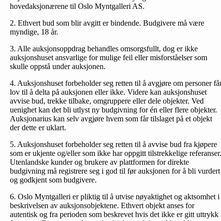
hovedaksjonærene til Oslo Myntgalleri AS.
2. Ethvert bud som blir avgitt er bindende. Budgivere må være
myndige, 18 år.
3. Alle auksjonsoppdrag behandles omsorgsfullt, dog er ikke
auksjonshuset ansvarlige for mulige feil eller misforståelser som
skulle oppstå under auksjonen.
4. Auksjonshuset forbeholder seg retten til å avgjøre om personer få
lov til å delta på auksjonen eller ikke. Videre kan auksjonshuset
avvise bud, trekke tilbake, omgruppere eller dele objekter. Ved
uenighet kan det bli utlyst ny budgivning for én eller flere objekter.
Auksjonarius kan selv avgjøre hvem som får tilslaget på et objekt
der dette er uklart.
5. Auksjonshuset forbeholder seg retten til å avvise bud fra kjøpere
som er ukjente og/eller som ikke har oppgitt tilstrekkelige referanser
Utenlandske kunder og brukere av plattformen for direkte
budgivning må registrere seg i god til før auksjonen for å bli vurdert
og godkjent som budgivere.
6. Oslo Myntgalleri er pliktig til å utvise nøyaktighet og aktsomhet i
beskrivelsen av auksjonsobjektene. Ethvert objekt anses for
autentisk og fra perioden som beskrevet hvis det ikke er gitt uttrykk