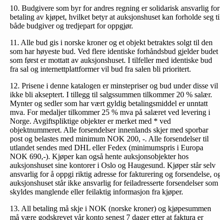
10. Budgivere som byr for andres regning er solidarisk ansvarlig for
betaling av kjøpet, hvilket betyr at auksjonshuset kan forholde seg ti
både budgiver og tredjepart for oppgjør.
11. Alle bud gis i norske kroner og et objekt betraktes solgt til den
som har høyeste bud. Ved flere identiske forhåndsbud gjelder budet
som først er mottatt av auksjonshuset. I tilfeller med identiske bud
fra sal og internettplattformer vil bud fra salen bli prioritert.
12. Prisene i denne katalogen er minstepriser og bud under disse vil
ikke bli akseptert. I tillegg til salgssummen tilkommer 20 % salær.
Mynter og sedler som har vært gyldig betalingsmiddel er unntatt
mva. For medaljer tilkommer 25 % mva på salæret ved levering i
Norge. Avgiftspliktige objekter er merket med * ved
objektnummeret. Alle forsendelser innenlands skjer med sporbar
post og belastes med minimum NOK 200, -. Alle forsendelser til
utlandet sendes med DHL eller Fedex (minimumspris i Europa
NOK 690,-). Kjøper kan også hente auksjonsobjekter hos
auksjonshuset sine kontorer i Oslo og Haugesund. Kjøper står selv
ansvarlig for å oppgi riktig adresse for fakturering og forsendelse, o
auksjonshuset står ikke ansvarlig for feiladresserte forsendelser som
skyldes manglende eller feilaktig informasjon fra kjøper.
13. All betaling må skje i NOK (norske kroner) og kjøpesummen
må være godskrevet vår konto senest 7 dager etter at faktura er