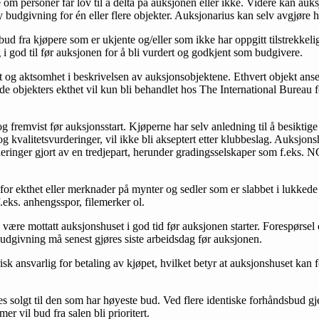
e om personer får lov til å delta på auksjonen eller ikke. Videre kan au
ny budgivning for én eller flere objekter. Auksjonarius kan selv avgjøre hv
 bud fra kjøpere som er ukjente og/eller som ikke har oppgitt tilstrekke
 i god til før auksjonen for å bli vurdert og godkjent som budgivere.
het og aktsomhet i beskrivelsen av auksjonsobjektene. Ethvert objekt ans
ende objekters ekthet vil kun bli behandlet hos The International Burea
og fremvist før auksjonsstart. Kjøperne har selv anledning til å besiktig
g kvalitetsvurderinger, vil ikke bli akseptert etter klubbeslag. Auksjo
rderinger gjort av en tredjepart, herunder gradingsselskaper som f.ek
 for ekthet eller merknader på mynter og sedler som er slabbet i lukkede
eks. anhengsspor, filemerker ol.
g være mottatt auksjonshuset i god tid før auksjonen starter. Forespørse
givning må senest gjøres siste arbeidsdag før auksjonen.
sk ansvarlig for betaling av kjøpet, hvilket betyr at auksjonshuset kan f
tes solgt til den som har høyeste bud. Ved flere identiske forhåndsbud gj
mer vil bud fra salen bli prioritert.