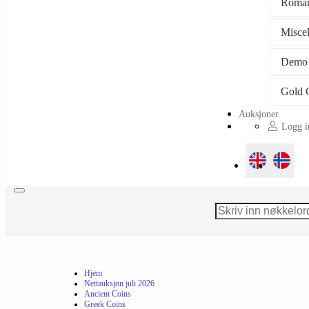
Roman
Misce
Demo
Auksjoner
Logg in
Toggle
navigation
Hjem
Nettauksjon juli 2026
Ancient Coins
Greek Coins