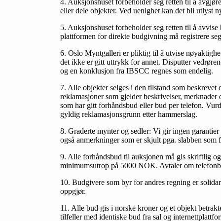
4. Auksjonshuset forbeholder seg retten til å avgjør
eller dele objekter. Ved uenighet kan det bli utlyst 
5. Auksjonshuset forbeholder seg retten til å avvise
plattformen for direkte budgivning må registrere seg
6. Oslo Myntgalleri er pliktig til å utvise nøyaktig
det ikke er gitt uttrykk for annet. Disputter vedrør
og en konklusjon fra IBSCC regnes som endelig.
7. Alle objekter selges i den tilstand som beskrevet 
reklamasjoner som gjelder beskrivelser, merknader o
som har gitt forhåndsbud eller bud per telefon. Vu
gyldig reklamasjonsgrunn etter hammerslag.
8. Graderte mynter og sedler: Vi gir ingen garantier
også anmerkninger som er skjult pga. slabben som f.
9. Alle forhåndsbud til auksjonen må gis skriftlig o
minimumsutrop på 5000 NOK. Avtaler om telefonbud­
10. Budgivere som byr for andres regning er solidari
oppgjør.
11. Alle bud gis i norske kroner og et objekt betrak
tilfeller med identiske bud fra sal og internettplattfor