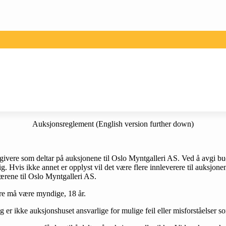
Auksjonsreglement (English version further down)
givere som deltar på auksjonene til Oslo Myntgalleri AS. Ved å avgi bud 
lig. Hvis ikke annet er opplyst vil det være flere innleverere til auksj
ærene til Oslo Myntgalleri AS.
ere må være myndige, 18 år.
 er ikke auksjonshuset ansvarlige for mulige feil eller misforståelser 