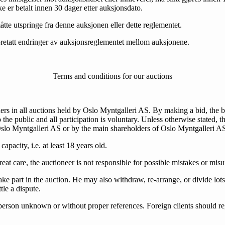
ke er betalt innen 30 dager etter auksjonsdato.
åtte utspringe fra denne auksjonen eller dette reglementet.
oretatt endringer av auksjonsreglementet mellom auksjonene.
Terms and conditions for our auctions
ers in all auctions held by Oslo Myntgalleri AS. By making a bid, the b
the public and all participation is voluntary. Unless otherwise stated,
slo Myntgalleri AS or by the main shareholders of Oslo Myntgalleri A
apacity, i.e. at least 18 years old.
eat care, the auctioneer is not responsible for possible mistakes or mis
take part in the auction. He may also withdraw, re-arrange, or divide lot
ttle a dispute.
person unknown or without proper references. Foreign clients should reg