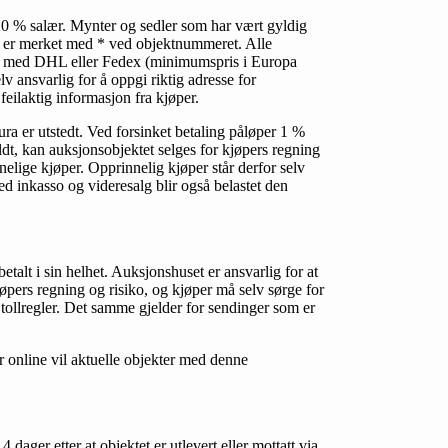
r 20 % salær. Mynter og sedler som har vært gyldig
er er merket med * ved objektnummeret. Alle
des med DHL eller Fedex (minimumspris i Europa
 ansvarlig for å oppgi riktig adresse for
feilaktig informasjon fra kjøper.
a er utstedt. Ved forsinket betaling påløper 1 %
dt, kan auksjonsobjektet selges for kjøpers regning
elige kjøper. Opprinnelig kjøper står derfor selv
ed inkasso og videresalg blir også belastet den
talt i sin helhet. Auksjonshuset er ansvarlig for at
kjøpers regning og risiko, og kjøper må selv sørge for
 tollregler. Det samme gjelder for sendinger som er
r online vil aktuelle objekter med denne
4 dager etter at objektet er utlevert eller mottatt via