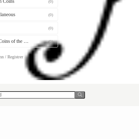
 Coins
(0)
llaneous
(0)
(0)
Gold Coins of the World
(0)
n / Registrer