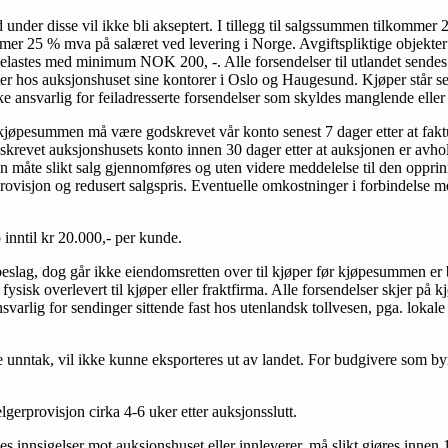
 under disse vil ikke bli akseptert. I tillegg til salgssummen tilkomme
mmer 25 % mva på salæret ved levering i Norge. Avgiftspliktige objekt
 belastes med minimum NOK 200, -. Alle forsendelser til utlandet sen
 hos auksjonshuset sine kontorer i Oslo og Haugesund. Kjøper står selv
ke ansvarlig for feiladresserte forsendelser som skyldes manglende eller 
jøpesummen må være godskrevet vår konto senest 7 dager etter at faktur
skrevet auksjonshusets konto innen 30 dager etter at auksjonen er avhol
 måte slikt salg gjennomføres og uten videre meddelelse til den opprinn
rovisjon og redusert salgspris. Eventuelle omkostninger i forbindelse m
 inntil kr 20.000,- per kunde.
beslag, dog går ikke eiendomsretten over til kjøper før kjøpesummen er be
fysisk overlevert til kjøper eller fraktfirma. Alle forsendelser skjer på 
svarlig for sendinger sittende fast hos utenlandsk tollvesen, pga. lokale
 unntak, vil ikke kunne eksporteres ut av landet. For budgivere som by
lgerprovisjon cirka 4-6 uker etter auksjonsslutt.
ses inn­sigelser mot auksjonshuset eller innleverer, må slikt gjøres innen 1