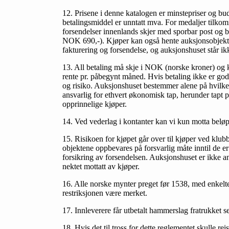
12. Prisene i denne katalogen er minstepriser og bud
betalingsmiddel er unntatt mva. For medaljer tilko
forsendelser innenlands skjer med sporbar post og
NOK 690,-). Kjøper kan også hente auksjonsobjekter
fakturering og forsendelse, og auksjonshuset står ik
13. All betaling må skje i NOK (norske kroner) og k
rente pr. påbegynt måned. Hvis betaling ikke er god
og risiko. Auksjonshuset bestemmer alene på hvilken
ansvarlig for ethvert økonomisk tap, herunder tapt p
opprinnelige kjøper.
14. Ved vederlag i kontanter kan vi kun motta beløp
15. Risikoen for kjøpet går over til kjøper ved klub
objektene oppbevares på forsvarlig måte inntil de er 
forsikring av forsendelsen. Auksjonshuset er ikke an
nektet mottatt av kjøper.
16. Alle norske mynter preget før 1538, med enkelte
restriksjonen være merket.
17. Innleverere får utbetalt hammerslag fratrukket se
18. Hvis det til tross for dette reglementet skulle rei