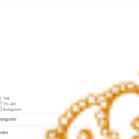
Søk
Vis alle
Kategorier
ategorier
otes
(0)