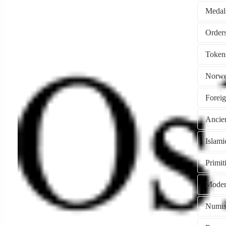
Medal
Token
Norwe
Forei
Ancie
Islami
Primi
Moder
Numism