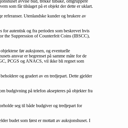
ksjonshuset avvise bud, trekke tilbake, omgruppere
em som får tilslaget på et objekt der dette er uklart.
lige referanser. Utenlandske kunder og brukere av
es for autentisk og fra perioden som beskrevet hvis
u for the Suppression of Counterfeit Coins (IBSCC),
e objektene før auksjonen, og eventuelle
nshusets ansvar er begrenset på samme måte for de
s. NGC, PCGS og ANACS, vil ikke bli regnet som
 beholdere og gradert av en tredjepart. Dette gjelder
l om budgivning på telefon aksepteres på objekter fra
orholde seg til både budgiver og tredjepart for
elder budet som først er mottatt av auksjonshuset. I