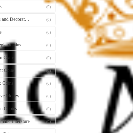
s
(0)
Orders and Decorations
(0)
s
(0)
gian Coins
(0)
gn Coins
(0)
nt Coins
(0)
c Coins
(0)
tive Money
(0)
n Copies
(0)
atic Literature
(0)