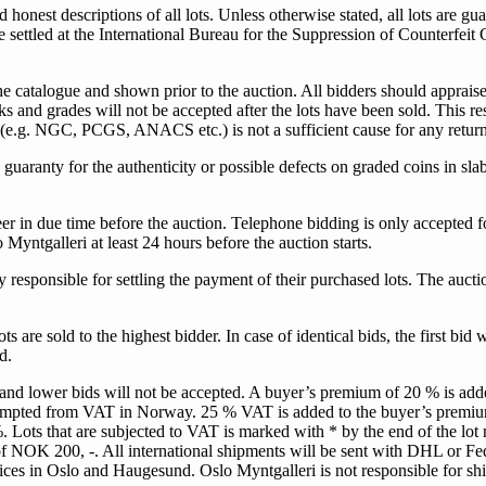
nd honest descriptions of all lots. Unless otherwise stated, all lots are 
 be settled at the International Bureau for the Suppression of Counterf
the catalogue and shown prior to the auction. All bidders should appraise 
 and grades will not be accepted after the lots have been sold. This res
s (e.g. NGC, PCGS, ANACS etc.) is not a sufficient cause for any return
uaranty for the authenticity or possible defects on graded coins in slab
eer in due time before the auction. Telephone bidding is only accepted f
yntgalleri at least 24 hours before the auction starts.
ly responsible for settling the payment of their purchased lots. The auct
 are sold to the highest bidder. In case of identical bids, the first bid w
ed.
and lower bids will not be accepted. A buyer’s premium of 20 % is adde
 exempted from VAT in Norway. 25 % VAT is added to the buyer’s prem
. Lots that are subjected to VAT is marked with * by the end of the lo
of NOK 200, -. All international shipments will be sent with DHL or F
fices in Oslo and Haugesund. Oslo Myntgalleri is not responsible for shi