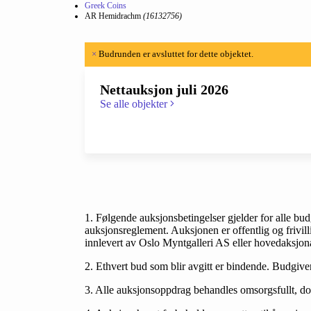
Greek Coins
AR Hemidrachm
(16132756)
×
Budrunden er avsluttet for dette objektet.
Nettauksjon juli 2026
Se alle objekter
1. Følgende auksjonsbetingelser gjelder for alle bud
auksjonsreglement. Auksjonen er offentlig og frivil
innlevert av Oslo Myntgalleri AS eller hovedaksjon
2. Ethvert bud som blir avgitt er bindende. Budgiv
3. Alle auksjonsoppdrag behandles omsorgsfullt, dog