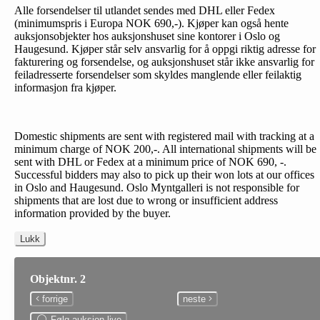
Alle forsendelser til utlandet sendes med DHL eller Fedex
(minimumspris i Europa NOK 690,-). Kjøper kan også hente
auksjonsobjekter hos auksjonshuset sine kontorer i Oslo og
Haugesund. Kjøper står selv ansvarlig for å oppgi riktig adresse for
fakturering og forsendelse, og auksjonshuset står ikke ansvarlig for
feiladresserte forsendelser som skyldes manglende eller feilaktig
informasjon fra kjøper.
Domestic shipments are sent with registered mail with tracking at a
minimum charge of NOK 200,-. All international shipments will be
sent with DHL or Fedex at a minimum price of NOK 690, -.
Successful bidders may also to pick up their won lots at our offices
in Oslo and Haugesund. Oslo Myntgalleri is not responsible for
shipments that are lost due to wrong or insufficient address
information provided by the buyer.
Lukk
Objektnr. 2
forrige
neste
Følg auksjon live