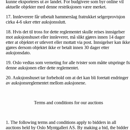
kunne eksporteres ut av landet. For budgivere som byr online vil
aktuelle objekter med denne restriksjonen være merket.
17. Innleverere får utbetalt hammerslag fratrukket selgerprovisjon
cirka 4-6 uker etter auksjonsslutt.
18. Hvis det til tross for dette reglementet skulle reises inn­sigelser
mot auksjonshuset eller innleverer, må slikt gjøres innen 14 dager
etter at objektet er utlevert eller mottatt via post. Innsigelser kan ikke
gjøres dersom objektet ikke er betalt innen 30 dager etter
auksjonsdato.
19. Oslo vedtas som verneting for alle tvister som måtte utspringe fr
denne auksjonen eller dette reglementet.
20. Auksjonshuset tar forbehold om at det kan bli foretatt endringer
av auksjonsreglementet mellom auksjonene.
Terms and conditions for our auctions
1. The following terms and conditions apply to bidders in all
auctions held by Oslo Myntgalleri AS. By making a bid, the bidder