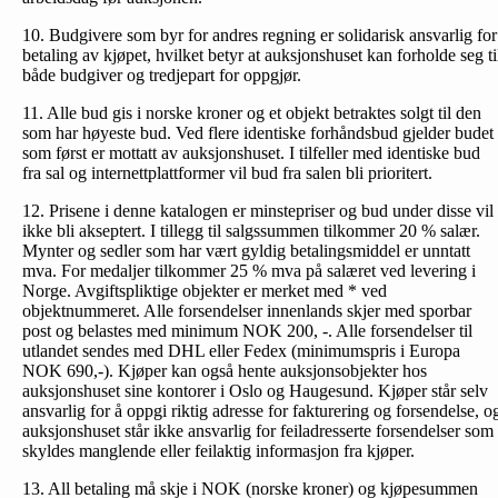
10. Budgivere som byr for andres regning er solidarisk ansvarlig for
betaling av kjøpet, hvilket betyr at auksjonshuset kan forholde seg ti
både budgiver og tredjepart for oppgjør.
11. Alle bud gis i norske kroner og et objekt betraktes solgt til den
som har høyeste bud. Ved flere identiske forhåndsbud gjelder budet
som først er mottatt av auksjonshuset. I tilfeller med identiske bud
fra sal og internettplattformer vil bud fra salen bli prioritert.
12. Prisene i denne katalogen er minstepriser og bud under disse vil
ikke bli akseptert. I tillegg til salgssummen tilkommer 20 % salær.
Mynter og sedler som har vært gyldig betalingsmiddel er unntatt
mva. For medaljer tilkommer 25 % mva på salæret ved levering i
Norge. Avgiftspliktige objekter er merket med * ved
objektnummeret. Alle forsendelser innenlands skjer med sporbar
post og belastes med minimum NOK 200, -. Alle forsendelser til
utlandet sendes med DHL eller Fedex (minimumspris i Europa
NOK 690,-). Kjøper kan også hente auksjonsobjekter hos
auksjonshuset sine kontorer i Oslo og Haugesund. Kjøper står selv
ansvarlig for å oppgi riktig adresse for fakturering og forsendelse, o
auksjonshuset står ikke ansvarlig for feiladresserte forsendelser som
skyldes manglende eller feilaktig informasjon fra kjøper.
13. All betaling må skje i NOK (norske kroner) og kjøpesummen