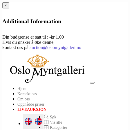
×
Additional Information
Din budgrense er satt til : -kr 1,00
Hvis du ønsker å øke denne,
kontakt oss på
auction@oslomyntgalleri.no
Toggle
Hjem
navigation
Kontakt oss
Om oss
Oppnådde priser
LIVEAUKSJON
Søk
Vis alle
Kategorier