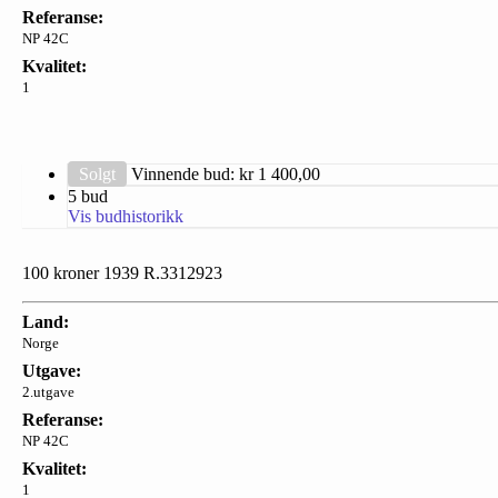
Referanse:
NP 42C
Kvalitet:
1
Solgt
Vinnende bud: kr
1 400,00
5 bud
Vis budhistorikk
100 kroner 1939 R.3312923
Land:
Norge
Utgave:
2.utgave
Referanse:
NP 42C
Kvalitet:
1