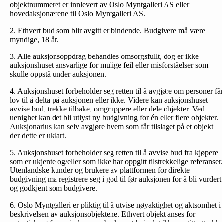
objektnummeret er innlevert av Oslo Myntgalleri AS eller
hovedaksjonærene til Oslo Myntgalleri AS.
2. Ethvert bud som blir avgitt er bindende. Budgivere må være
myndige, 18 år.
3. Alle auksjonsoppdrag behandles omsorgsfullt, dog er ikke
auksjonshuset ansvarlige for mulige feil eller misforståelser som
skulle oppstå under auksjonen.
4. Auksjonshuset forbeholder seg retten til å avgjøre om personer få
lov til å delta på auksjonen eller ikke. Videre kan auksjonshuset
avvise bud, trekke tilbake, omgruppere eller dele objekter. Ved
uenighet kan det bli utlyst ny budgivning for én eller flere objekter.
Auksjonarius kan selv avgjøre hvem som får tilslaget på et objekt
der dette er uklart.
5. Auksjonshuset forbeholder seg retten til å avvise bud fra kjøpere
som er ukjente og/eller som ikke har oppgitt tilstrekkelige referanser
Utenlandske kunder og brukere av plattformen for direkte
budgivning må registrere seg i god til før auksjonen for å bli vurdert
og godkjent som budgivere.
6. Oslo Myntgalleri er pliktig til å utvise nøyaktighet og aktsomhet i
beskrivelsen av auksjonsobjektene. Ethvert objekt anses for