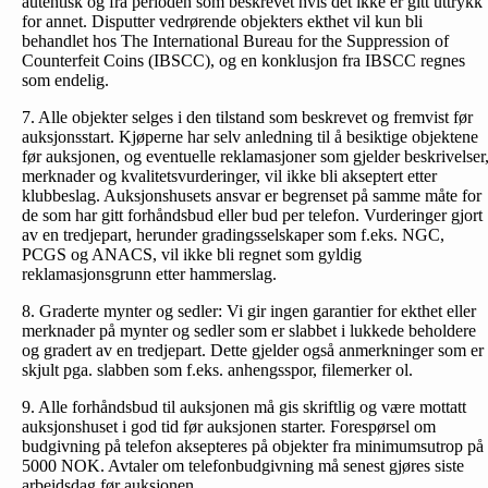
autentisk og fra perioden som beskrevet hvis det ikke er gitt uttrykk
for annet. Disputter vedrørende objekters ekthet vil kun bli
behandlet hos The International Bureau for the Suppression of
Counterfeit Coins (IBSCC), og en konklusjon fra IBSCC regnes
som endelig.
7. Alle objekter selges i den tilstand som beskrevet og fremvist før
auksjonsstart. Kjøperne har selv anledning til å besiktige objektene
før auksjonen, og eventuelle reklamasjoner som gjelder beskrivelser
merknader og kvalitetsvurderinger, vil ikke bli akseptert etter
klubbeslag. Auksjonshusets ansvar er begrenset på samme måte for
de som har gitt forhåndsbud eller bud per telefon. Vurderinger gjort
av en tredjepart, herunder gradingsselskaper som f.eks. NGC,
PCGS og ANACS, vil ikke bli regnet som gyldig
reklamasjonsgrunn etter hammerslag.
8. Graderte mynter og sedler: Vi gir ingen garantier for ekthet eller
merknader på mynter og sedler som er slabbet i lukkede beholdere
og gradert av en tredjepart. Dette gjelder også anmerkninger som er
skjult pga. slabben som f.eks. anhengsspor, filemerker ol.
9. Alle forhåndsbud til auksjonen må gis skriftlig og være mottatt
auksjonshuset i god tid før auksjonen starter. Forespørsel om
budgivning på telefon aksepteres på objekter fra minimumsutrop på
5000 NOK. Avtaler om telefonbud­givning må senest gjøres siste
arbeidsdag før auksjonen.