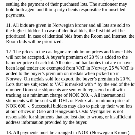
settling the payment of their purchased lots. The auctioneer may
hold both agent and third-party clients responsible for unsettled
payments.
11. All bids are given in Norwegian kroner and all lots are sold to
the highest bidder. In case of identical bids, the first bid will be
prioritized. In case of identical bids from the Room and Internet, the
Room bids will be prioritized.
12. The prices in the catalogue are minimum prices and lower bids
will not be accepted. A buyer’s premium of 20 % is added to the
hammer price of each lot. All coins and banknotes that are or have
been legal tender are exempted from VAT in Norway. 25 % VAT is
added to the buyer’s premium on medals when picked up in
Norway. On medals sold for export, the buyer’s premium is 20 %.
Lots that are subjected to VAT is marked with * by the end of the lo
number. Domestic shipments are sent with registered mail with
tracking at a minimum charge of NOK 200, -. All international
shipments will be sent with DHL or Fedex at a minimum price of
NOK 690, -. Successful bidders may also to pick up their won lots
at our offices in Oslo and Haugesund. Oslo Myntgalleri is not
responsible for shipments that are lost due to wrong or insufficient
address information provided by the buyer.
13. All payments must be arranged in NOK (Norwegian Kroner).