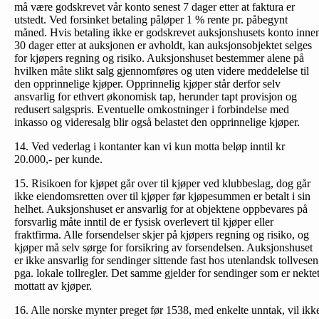
må være godskrevet vår konto senest 7 dager etter at faktura er
utstedt. Ved forsinket betaling påløper 1 % rente pr. påbegynt
måned. Hvis betaling ikke er godskrevet auksjonshusets konto inne
30 dager etter at auksjonen er avholdt, kan auksjonsobjektet selges
for kjøpers regning og risiko. Auksjonshuset bestemmer alene på
hvilken måte slikt salg gjennomføres og uten videre meddelelse til
den opprinnelige kjøper. Opprinnelig kjøper står derfor selv
ansvarlig for ethvert økonomisk tap, herunder tapt provisjon og
redusert salgspris. Eventuelle omkostninger i forbindelse med
inkasso og videresalg blir også belastet den opprinnelige kjøper.
14. Ved vederlag i kontanter kan vi kun motta beløp inntil kr
20.000,- per kunde.
15. Risikoen for kjøpet går over til kjøper ved klubbeslag, dog går
ikke eiendomsretten over til kjøper før kjøpesummen er betalt i sin
helhet. Auksjonshuset er ansvarlig for at objektene oppbevares på
forsvarlig måte inntil de er fysisk overlevert til kjøper eller
fraktfirma. Alle forsendelser skjer på kjøpers regning og risiko, og
kjøper må selv sørge for forsikring av forsendelsen. Auksjonshuset
er ikke ansvarlig for sendinger sittende fast hos utenlandsk tollvesen
pga. lokale tollregler. Det samme gjelder for sendinger som er nekte
mottatt av kjøper.
16. Alle norske mynter preget før 1538, med enkelte unntak, vil ikk