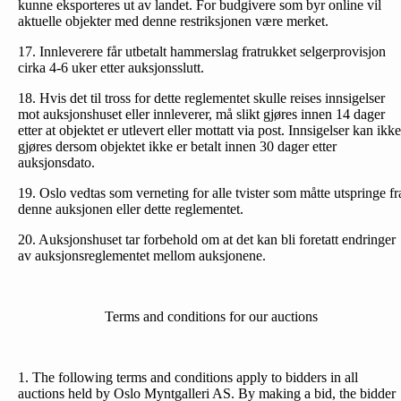
kunne eksporteres ut av landet. For budgivere som byr online vil
aktuelle objekter med denne restriksjonen være merket.
17. Innleverere får utbetalt hammerslag fratrukket selgerprovisjon
cirka 4-6 uker etter auksjonsslutt.
18. Hvis det til tross for dette reglementet skulle reises inn­sigelser
mot auksjonshuset eller innleverer, må slikt gjøres innen 14 dager
etter at objektet er utlevert eller mottatt via post. Innsigelser kan ikke
gjøres dersom objektet ikke er betalt innen 30 dager etter
auksjonsdato.
19. Oslo vedtas som verneting for alle tvister som måtte utspringe fr
denne auksjonen eller dette reglementet.
20. Auksjonshuset tar forbehold om at det kan bli foretatt endringer
av auksjonsreglementet mellom auksjonene.
Terms and conditions for our auctions
1. The following terms and conditions apply to bidders in all
auctions held by Oslo Myntgalleri AS. By making a bid, the bidder