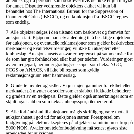
autentisk og fra perioden som beskrevet hvis det ikke er gitt uttrykk
for annet. Disputter vedrørende objekters ekthet vil kun bli
behandlet hos The International Bureau for the Suppression of
Counterfeit Coins (IBSCC), og en konklusjon fra IBSCC regnes
som endelig.
7. Alle objekter selges i den tilstand som beskrevet og fremvist før
auksjonsstart. Kjøperne har selv anledning til å besiktige objektene
før auksjonen, og eventuelle reklamasjoner som gjelder beskrivelser
merknader og kvalitetsvurderinger, vil ikke bli akseptert etter
klubbeslag. Auksjonshusets ansvar er begrenset på samme måte for
de som har gitt forhåndsbud eller bud per telefon. Vurderinger gjort
av en tredjepart, herunder gradingsselskaper som f.eks. NGC,
PCGS og ANACS, vil ikke bli regnet som gyldig
reklamasjonsgrunn etter hammerslag.
8. Graderte mynter og sedler: Vi gir ingen garantier for ekthet eller
merknader på mynter og sedler som er slabbet i lukkede beholdere
og gradert av en tredjepart. Dette gjelder også anmerkninger som er
skjult pga. slabben som f.eks. anhengsspor, filemerker ol.
9. Alle forhåndsbud til auksjonen må gis skriftlig og være mottatt
auksjonshuset i god tid før auksjonen starter. Forespørsel om
budgivning på telefon aksepteres på objekter fra minimumsutrop på
5000 NOK. Avtaler om telefonbud­givning må senest gjøres siste
arbeidsdag før auksjonen.