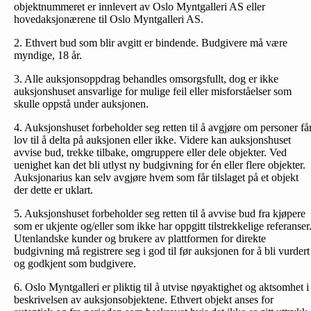
objektnummeret er innlevert av Oslo Myntgalleri AS eller
hovedaksjonærene til Oslo Myntgalleri AS.
2. Ethvert bud som blir avgitt er bindende. Budgivere må være
myndige, 18 år.
3. Alle auksjonsoppdrag behandles omsorgsfullt, dog er ikke
auksjonshuset ansvarlige for mulige feil eller misforståelser som
skulle oppstå under auksjonen.
4. Auksjonshuset forbeholder seg retten til å avgjøre om personer få
lov til å delta på auksjonen eller ikke. Videre kan auksjonshuset
avvise bud, trekke tilbake, omgruppere eller dele objekter. Ved
uenighet kan det bli utlyst ny budgivning for én eller flere objekter.
Auksjonarius kan selv avgjøre hvem som får tilslaget på et objekt
der dette er uklart.
5. Auksjonshuset forbeholder seg retten til å avvise bud fra kjøpere
som er ukjente og/eller som ikke har oppgitt tilstrekkelige referanser
Utenlandske kunder og brukere av plattformen for direkte
budgivning må registrere seg i god til før auksjonen for å bli vurdert
og godkjent som budgivere.
6. Oslo Myntgalleri er pliktig til å utvise nøyaktighet og aktsomhet i
beskrivelsen av auksjonsobjektene. Ethvert objekt anses for