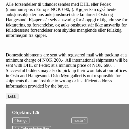
Alle forsendelser til utlandet sendes med DHL eller Fedex
(minimumspris i Europa NOK 690,-). Kjøper kan også hente
auksjonsobjekter hos auksjonshuset sine kontorer i Oslo og
Haugesund. Kjøper står selv ansvarlig for å oppgi riktig adresse for
fakturering og forsendelse, og auksjonshuset står ikke ansvarlig for
feiladresserte forsendelser som skyldes manglende eller feilaktig
informasjon fra kjøper.
Domestic shipments are sent with registered mail with tracking at a
minimum charge of NOK 200,-. All international shipments will be
sent with DHL or Fedex at a minimum price of NOK 690, -.
Successful bidders may also to pick up their won lots at our offices
in Oslo and Haugesund. Oslo Myntgalleri is not responsible for
shipments that are lost due to wrong or insufficient address
information provided by the buyer.
Lukk
Objektnr. 126
forrige
neste
Følg auksjon live