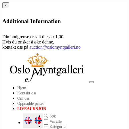
×
Additional Information
Din budgrense er satt til : -kr 1,00
Hvis du ønsker å øke denne,
kontakt oss på
auction@oslomyntgalleri.no
Toggle
Hjem
navigation
Kontakt oss
Om oss
Oppnådde priser
LIVEAUKSJON
Søk
Vis alle
Kategorier