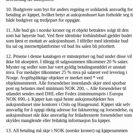
10. Budgivere som byr for andres regning er solidarisk ansvarlig for
betaling av kjøpet, hvilket betyr at auksjonshuset kan forholde seg ti
både budgiver og tredjepart for oppgjør.
11. Alle bud gis i norske kroner og et objekt betraktes solgt til den
som har høyeste bud. Ved flere identiske forhåndsbud gjelder budet
som først er mottatt av auksjonshuset. I tilfeller med identiske bud
fra sal og internettplattformer vil bud fra salen bli prioritert.
12. Prisene i denne katalogen er minstepriser og bud under disse vil
ikke bli akseptert. I tillegg til salgssummen tilkommer 20 % salær.
Mynter og sedler som har vært gyldig betalingsmiddel er unntatt
mva. For medaljer tilkommer 25 % mva på salæret ved levering i
Norge. Avgiftspliktige objekter er merket med * ved
objektnummeret. Alle forsendelser innenlands skjer med sporbar
post og belastes med minimum NOK 200, -. Alle forsendelser til
utlandet sendes med DHL eller Fedex (minimumspris i Europa
NOK 690,-). Kjøper kan også hente auksjonsobjekter hos
auksjonshuset sine kontorer i Oslo og Haugesund. Kjøper står selv
ansvarlig for å oppgi riktig adresse for fakturering og forsendelse, o
auksjonshuset står ikke ansvarlig for feiladresserte forsendelser som
skyldes manglende eller feilaktig informasjon fra kjøper.
13. All betaling må skje i NOK (norske kroner) og kjøpesummen