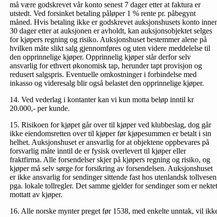
må være godskrevet vår konto senest 7 dager etter at faktura er
utstedt. Ved forsinket betaling påløper 1 % rente pr. påbegynt
måned. Hvis betaling ikke er godskrevet auksjonshusets konto inne
30 dager etter at auksjonen er avholdt, kan auksjonsobjektet selges
for kjøpers regning og risiko. Auksjonshuset bestemmer alene på
hvilken måte slikt salg gjennomføres og uten videre meddelelse til
den opprinnelige kjøper. Opprinnelig kjøper står derfor selv
ansvarlig for ethvert økonomisk tap, herunder tapt provisjon og
redusert salgspris. Eventuelle omkostninger i forbindelse med
inkasso og videresalg blir også belastet den opprinnelige kjøper.
14. Ved vederlag i kontanter kan vi kun motta beløp inntil kr
20.000,- per kunde.
15. Risikoen for kjøpet går over til kjøper ved klubbeslag, dog går
ikke eiendomsretten over til kjøper før kjøpesummen er betalt i sin
helhet. Auksjonshuset er ansvarlig for at objektene oppbevares på
forsvarlig måte inntil de er fysisk overlevert til kjøper eller
fraktfirma. Alle forsendelser skjer på kjøpers regning og risiko, og
kjøper må selv sørge for forsikring av forsendelsen. Auksjonshuset
er ikke ansvarlig for sendinger sittende fast hos utenlandsk tollvesen
pga. lokale tollregler. Det samme gjelder for sendinger som er nekte
mottatt av kjøper.
16. Alle norske mynter preget før 1538, med enkelte unntak, vil ikk