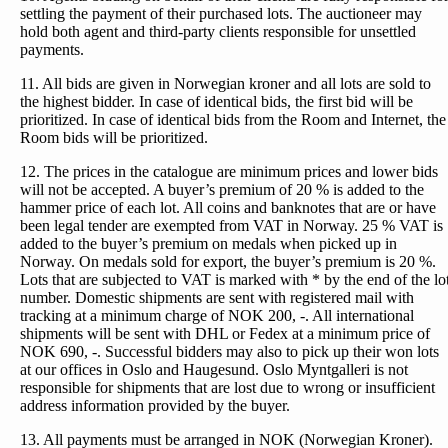
settling the payment of their purchased lots. The auctioneer may
hold both agent and third-party clients responsible for unsettled
payments.
11. All bids are given in Norwegian kroner and all lots are sold to
the highest bidder. In case of identical bids, the first bid will be
prioritized. In case of identical bids from the Room and Internet, the
Room bids will be prioritized.
12. The prices in the catalogue are minimum prices and lower bids
will not be accepted. A buyer’s premium of 20 % is added to the
hammer price of each lot. All coins and banknotes that are or have
been legal tender are exempted from VAT in Norway. 25 % VAT is
added to the buyer’s premium on medals when picked up in
Norway. On medals sold for export, the buyer’s premium is 20 %.
Lots that are subjected to VAT is marked with * by the end of the lo
number. Domestic shipments are sent with registered mail with
tracking at a minimum charge of NOK 200, -. All international
shipments will be sent with DHL or Fedex at a minimum price of
NOK 690, -. Successful bidders may also to pick up their won lots
at our offices in Oslo and Haugesund. Oslo Myntgalleri is not
responsible for shipments that are lost due to wrong or insufficient
address information provided by the buyer.
13. All payments must be arranged in NOK (Norwegian Kroner).