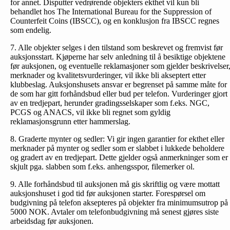
for annet. Disputter vedrørende objekters ekthet vil kun bli
behandlet hos The International Bureau for the Suppression of
Counterfeit Coins (IBSCC), og en konklusjon fra IBSCC regnes
som endelig.
7. Alle objekter selges i den tilstand som beskrevet og fremvist før
auksjonsstart. Kjøperne har selv anledning til å besiktige objektene
før auksjonen, og eventuelle reklamasjoner som gjelder beskrivelser
merknader og kvalitetsvurderinger, vil ikke bli akseptert etter
klubbeslag. Auksjonshusets ansvar er begrenset på samme måte for
de som har gitt forhåndsbud eller bud per telefon. Vurderinger gjort
av en tredjepart, herunder gradingsselskaper som f.eks. NGC,
PCGS og ANACS, vil ikke bli regnet som gyldig
reklamasjonsgrunn etter hammerslag.
8. Graderte mynter og sedler: Vi gir ingen garantier for ekthet eller
merknader på mynter og sedler som er slabbet i lukkede beholdere
og gradert av en tredjepart. Dette gjelder også anmerkninger som er
skjult pga. slabben som f.eks. anhengsspor, filemerker ol.
9. Alle forhåndsbud til auksjonen må gis skriftlig og være mottatt
auksjonshuset i god tid før auksjonen starter. Forespørsel om
budgivning på telefon aksepteres på objekter fra minimumsutrop på
5000 NOK. Avtaler om telefonbud­givning må senest gjøres siste
arbeidsdag før auksjonen.