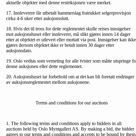
aktuelle objekter med denne restriksjonen være merket.
17. Innleverere får utbetalt hammerslag fratrukket selgerprovisjon
cirka 4-6 uker etter auksjonsslutt.
18. Hvis det til tross for dette reglementet skulle reises inn­sigelser
mot auksjonshuset eller innleverer, må slikt gjøres innen 14 dager
etter at objektet er utlevert eller mottatt via post. Innsigelser kan ikke
gjøres dersom objektet ikke er betalt innen 30 dager etter
auksjonsdato.
19. Oslo vedtas som verneting for alle tvister som måtte utspringe fr
denne auksjonen eller dette reglementet.
20. Auksjonshuset tar forbehold om at det kan bli foretatt endringer
av auksjonsreglementet mellom auksjonene.
Terms and conditions for our auctions
1. The following terms and conditions apply to bidders in all
auctions held by Oslo Myntgalleri AS. By making a bid, the bidder
agrees to our terms and conditions and accepts to be bound by them