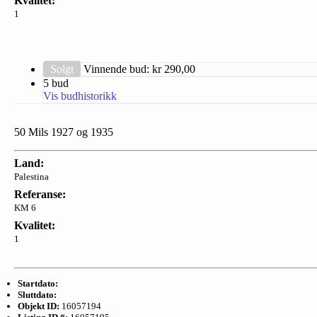
Kvalitet:
1
Solgt
Vinnende bud: kr
290,00
5 bud
Vis budhistorikk
50 Mils 1927 og 1935
Land:
Palestina
Referanse:
KM 6
Kvalitet:
1
Startdato:
Sluttdato:
Objekt ID:
16057194