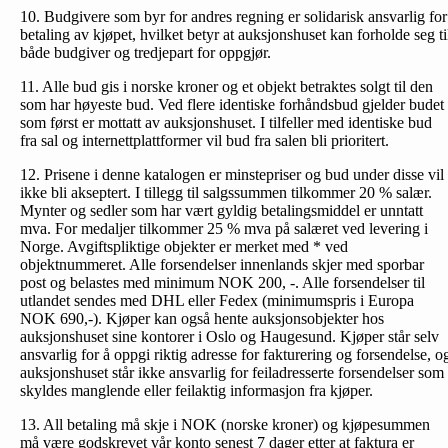
10. Budgivere som byr for andres regning er solidarisk ansvarlig for
betaling av kjøpet, hvilket betyr at auksjonshuset kan forholde seg ti
både budgiver og tredjepart for oppgjør.
11. Alle bud gis i norske kroner og et objekt betraktes solgt til den
som har høyeste bud. Ved flere identiske forhåndsbud gjelder budet
som først er mottatt av auksjonshuset. I tilfeller med identiske bud
fra sal og internettplattformer vil bud fra salen bli prioritert.
12. Prisene i denne katalogen er minstepriser og bud under disse vil
ikke bli akseptert. I tillegg til salgssummen tilkommer 20 % salær.
Mynter og sedler som har vært gyldig betalingsmiddel er unntatt
mva. For medaljer tilkommer 25 % mva på salæret ved levering i
Norge. Avgiftspliktige objekter er merket med * ved
objektnummeret. Alle forsendelser innenlands skjer med sporbar
post og belastes med minimum NOK 200, -. Alle forsendelser til
utlandet sendes med DHL eller Fedex (minimumspris i Europa
NOK 690,-). Kjøper kan også hente auksjonsobjekter hos
auksjonshuset sine kontorer i Oslo og Haugesund. Kjøper står selv
ansvarlig for å oppgi riktig adresse for fakturering og forsendelse, o
auksjonshuset står ikke ansvarlig for feiladresserte forsendelser som
skyldes manglende eller feilaktig informasjon fra kjøper.
13. All betaling må skje i NOK (norske kroner) og kjøpesummen
må være godskrevet vår konto senest 7 dager etter at faktura er