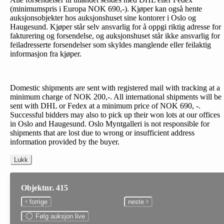
(minimumspris i Europa NOK 690,-). Kjøper kan også hente
auksjonsobjekter hos auksjonshuset sine kontorer i Oslo og
Haugesund. Kjøper står selv ansvarlig for å oppgi riktig adresse for
fakturering og forsendelse, og auksjonshuset står ikke ansvarlig for
feiladresserte forsendelser som skyldes manglende eller feilaktig
informasjon fra kjøper.
Domestic shipments are sent with registered mail with tracking at a
minimum charge of NOK 200,-. All international shipments will be
sent with DHL or Fedex at a minimum price of NOK 690, -.
Successful bidders may also to pick up their won lots at our offices
in Oslo and Haugesund. Oslo Myntgalleri is not responsible for
shipments that are lost due to wrong or insufficient address
information provided by the buyer.
Lukk
Objektnr. 415
forrige
neste
Følg auksjon live