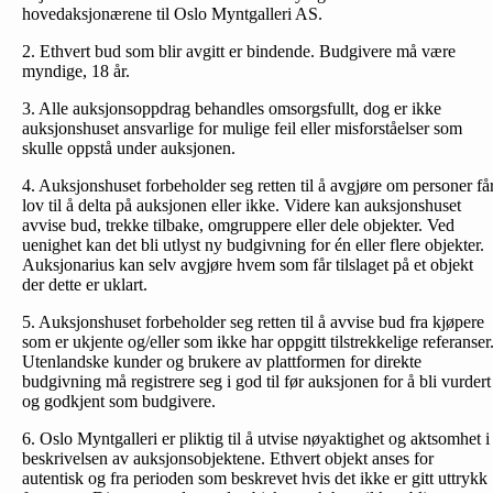
hovedaksjonærene til Oslo Myntgalleri AS.
2. Ethvert bud som blir avgitt er bindende. Budgivere må være
myndige, 18 år.
3. Alle auksjonsoppdrag behandles omsorgsfullt, dog er ikke
auksjonshuset ansvarlige for mulige feil eller misforståelser som
skulle oppstå under auksjonen.
4. Auksjonshuset forbeholder seg retten til å avgjøre om personer få
lov til å delta på auksjonen eller ikke. Videre kan auksjonshuset
avvise bud, trekke tilbake, omgruppere eller dele objekter. Ved
uenighet kan det bli utlyst ny budgivning for én eller flere objekter.
Auksjonarius kan selv avgjøre hvem som får tilslaget på et objekt
der dette er uklart.
5. Auksjonshuset forbeholder seg retten til å avvise bud fra kjøpere
som er ukjente og/eller som ikke har oppgitt tilstrekkelige referanser
Utenlandske kunder og brukere av plattformen for direkte
budgivning må registrere seg i god til før auksjonen for å bli vurdert
og godkjent som budgivere.
6. Oslo Myntgalleri er pliktig til å utvise nøyaktighet og aktsomhet i
beskrivelsen av auksjonsobjektene. Ethvert objekt anses for
autentisk og fra perioden som beskrevet hvis det ikke er gitt uttrykk