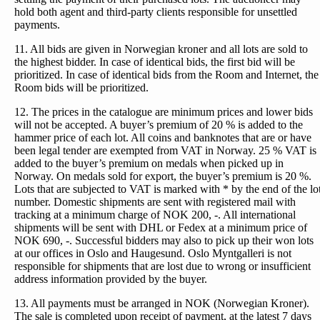
hold both agent and third-party clients responsible for unsettled
payments.
11. All bids are given in Norwegian kroner and all lots are sold to
the highest bidder. In case of identical bids, the first bid will be
prioritized. In case of identical bids from the Room and Internet, the
Room bids will be prioritized.
12. The prices in the catalogue are minimum prices and lower bids
will not be accepted. A buyer’s premium of 20 % is added to the
hammer price of each lot. All coins and banknotes that are or have
been legal tender are exempted from VAT in Norway. 25 % VAT is
added to the buyer’s premium on medals when picked up in
Norway. On medals sold for export, the buyer’s premium is 20 %.
Lots that are subjected to VAT is marked with * by the end of the lo
number. Domestic shipments are sent with registered mail with
tracking at a minimum charge of NOK 200, -. All international
shipments will be sent with DHL or Fedex at a minimum price of
NOK 690, -. Successful bidders may also to pick up their won lots
at our offices in Oslo and Haugesund. Oslo Myntgalleri is not
responsible for shipments that are lost due to wrong or insufficient
address information provided by the buyer.
13. All payments must be arranged in NOK (Norwegian Kroner).
The sale is completed upon receipt of payment, at the latest 7 days