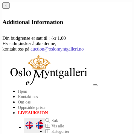
×
Additional Information
Din budgrense er satt til : -kr 1,00
Hvis du ønsker å øke denne,
kontakt oss på
auction@oslomyntgalleri.no
Toggle
Hjem
navigation
Kontakt oss
Om oss
Oppnådde priser
LIVEAUKSJON
Søk
Vis alle
Kategorier