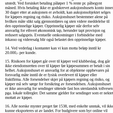
utstedt. Ved forsinket betaling påløper 1 % rente pr. påbegynt
måned. Hvis betaling ikke er godskrevet auksjonshusets konto inne
30 dager etter at auksjonen er avholdt, kan auksjonsobjektet selges
for kjøpers regning og risiko. Auksjonshuset bestemmer alene på
hvilken måte slikt salg gjennomføres og uten videre meddelelse til
den opprinnelige kjøper. Opprinnelig kjøper står derfor selv
ansvarlig for ethvert økonomisk tap, herunder tapt provisjon og
redusert salgspris. Eventuelle omkostninger i forbindelse med
inkasso og videresalg blir også belastet den opprinnelige kjøper.
14. Ved vederlag i kontanter kan vi kun motta beløp inntil kr
20.000,- per kunde.
15. Risikoen for kjøpet går over til kjøper ved klubbeslag, dog går
ikke eiendomsretten over til kjøper før kjøpesummen er betalt i sin
helhet. Auksjonshuset er ansvarlig for at objektene oppbevares på
forsvarlig måte inntil de er fysisk overlevert til kjøper eller
fraktfirma. Alle forsendelser skjer på kjøpers regning og risiko, og
kjøper må selv sørge for forsikring av forsendelsen. Auksjonshuset
er ikke ansvarlig for sendinger sittende fast hos utenlandsk tollvesen
pga. lokale tollregler. Det samme gjelder for sendinger som er nekte
mottatt av kjøper.
16. Alle norske mynter preget før 1538, med enkelte unntak, vil ikk
kunne eksporteres ut av landet. For budgivere som byr online vil