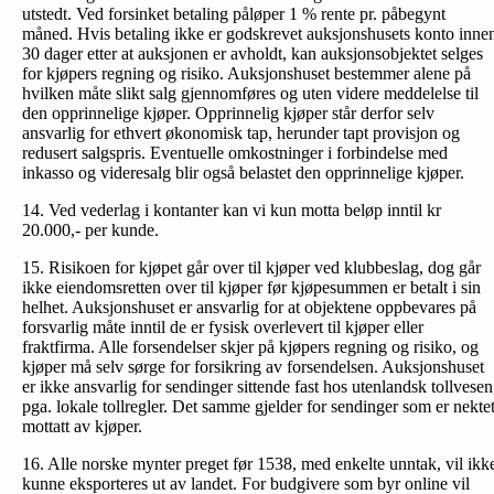
utstedt. Ved forsinket betaling påløper 1 % rente pr. påbegynt
måned. Hvis betaling ikke er godskrevet auksjonshusets konto inne
30 dager etter at auksjonen er avholdt, kan auksjonsobjektet selges
for kjøpers regning og risiko. Auksjonshuset bestemmer alene på
hvilken måte slikt salg gjennomføres og uten videre meddelelse til
den opprinnelige kjøper. Opprinnelig kjøper står derfor selv
ansvarlig for ethvert økonomisk tap, herunder tapt provisjon og
redusert salgspris. Eventuelle omkostninger i forbindelse med
inkasso og videresalg blir også belastet den opprinnelige kjøper.
14. Ved vederlag i kontanter kan vi kun motta beløp inntil kr
20.000,- per kunde.
15. Risikoen for kjøpet går over til kjøper ved klubbeslag, dog går
ikke eiendomsretten over til kjøper før kjøpesummen er betalt i sin
helhet. Auksjonshuset er ansvarlig for at objektene oppbevares på
forsvarlig måte inntil de er fysisk overlevert til kjøper eller
fraktfirma. Alle forsendelser skjer på kjøpers regning og risiko, og
kjøper må selv sørge for forsikring av forsendelsen. Auksjonshuset
er ikke ansvarlig for sendinger sittende fast hos utenlandsk tollvesen
pga. lokale tollregler. Det samme gjelder for sendinger som er nekte
mottatt av kjøper.
16. Alle norske mynter preget før 1538, med enkelte unntak, vil ikk
kunne eksporteres ut av landet. For budgivere som byr online vil