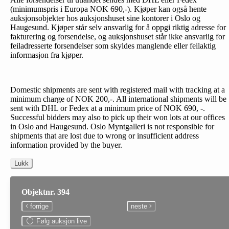
(minimumspris i Europa NOK 690,-). Kjøper kan også hente
auksjonsobjekter hos auksjonshuset sine kontorer i Oslo og
Haugesund. Kjøper står selv ansvarlig for å oppgi riktig adresse for
fakturering og forsendelse, og auksjonshuset står ikke ansvarlig for
feiladresserte forsendelser som skyldes manglende eller feilaktig
informasjon fra kjøper.
Domestic shipments are sent with registered mail with tracking at a
minimum charge of NOK 200,-. All international shipments will be
sent with DHL or Fedex at a minimum price of NOK 690, -.
Successful bidders may also to pick up their won lots at our offices
in Oslo and Haugesund. Oslo Myntgalleri is not responsible for
shipments that are lost due to wrong or insufficient address
information provided by the buyer.
Lukk
Objektnr. 394
forrige
neste
Følg auksjon live