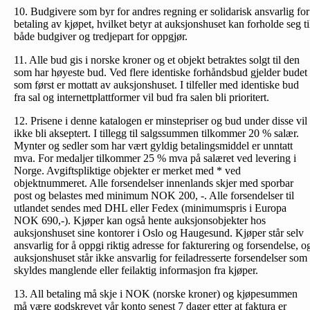
10. Budgivere som byr for andres regning er solidarisk ansvarlig for
betaling av kjøpet, hvilket betyr at auksjonshuset kan forholde seg ti
både budgiver og tredjepart for oppgjør.
11. Alle bud gis i norske kroner og et objekt betraktes solgt til den
som har høyeste bud. Ved flere identiske forhåndsbud gjelder budet
som først er mottatt av auksjonshuset. I tilfeller med identiske bud
fra sal og internettplattformer vil bud fra salen bli prioritert.
12. Prisene i denne katalogen er minstepriser og bud under disse vil
ikke bli akseptert. I tillegg til salgssummen tilkommer 20 % salær.
Mynter og sedler som har vært gyldig betalingsmiddel er unntatt
mva. For medaljer tilkommer 25 % mva på salæret ved levering i
Norge. Avgiftspliktige objekter er merket med * ved
objektnummeret. Alle forsendelser innenlands skjer med sporbar
post og belastes med minimum NOK 200, -. Alle forsendelser til
utlandet sendes med DHL eller Fedex (minimumspris i Europa
NOK 690,-). Kjøper kan også hente auksjonsobjekter hos
auksjonshuset sine kontorer i Oslo og Haugesund. Kjøper står selv
ansvarlig for å oppgi riktig adresse for fakturering og forsendelse, o
auksjonshuset står ikke ansvarlig for feiladresserte forsendelser som
skyldes manglende eller feilaktig informasjon fra kjøper.
13. All betaling må skje i NOK (norske kroner) og kjøpesummen
må være godskrevet vår konto senest 7 dager etter at faktura er