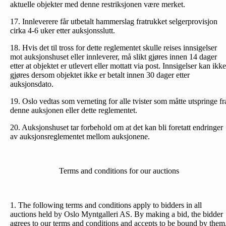
aktuelle objekter med denne restriksjonen være merket.
17. Innleverere får utbetalt hammerslag fratrukket selgerprovisjon
cirka 4-6 uker etter auksjonsslutt.
18. Hvis det til tross for dette reglementet skulle reises inn­sigelser
mot auksjonshuset eller innleverer, må slikt gjøres innen 14 dager
etter at objektet er utlevert eller mottatt via post. Innsigelser kan ikke
gjøres dersom objektet ikke er betalt innen 30 dager etter
auksjonsdato.
19. Oslo vedtas som verneting for alle tvister som måtte utspringe fr
denne auksjonen eller dette reglementet.
20. Auksjonshuset tar forbehold om at det kan bli foretatt endringer
av auksjonsreglementet mellom auksjonene.
Terms and conditions for our auctions
1. The following terms and conditions apply to bidders in all
auctions held by Oslo Myntgalleri AS. By making a bid, the bidder
agrees to our terms and conditions and accepts to be bound by them