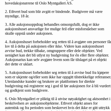
hovedaksjonærene til Oslo Myntgalleri AS.
2. Ethvert bud som blir avgitt er bindende. Budgivere må være
myndige, 18 år.
3. Alle auksjonsoppdrag behandles omsorgsfullt, dog er ikke
auksjonshuset ansvarlige for mulige feil eller misforståelser som
skulle oppstå under auksjonen.
4. Auksjonshuset forbeholder seg retten til å avgjøre om personer få
lov til å delta på auksjonen eller ikke. Videre kan auksjonshuset
avvise bud, trekke tilbake, omgruppere eller dele objekter. Ved
uenighet kan det bli utlyst ny budgivning for én eller flere objekter.
Auksjonarius kan selv avgjøre hvem som får tilslaget på et objekt
der dette er uklart.
5. Auksjonshuset forbeholder seg retten til å avvise bud fra kjøpere
som er ukjente og/eller som ikke har oppgitt tilstrekkelige referanser
Utenlandske kunder og brukere av plattformen for direkte
budgivning må registrere seg i god til før auksjonen for å bli vurdert
og godkjent som budgivere.
6. Oslo Myntgalleri er pliktig til å utvise nøyaktighet og aktsomhet i
beskrivelsen av auksjonsobjektene. Ethvert objekt anses for
autentisk og fra perioden som beskrevet hvis det ikke er gitt uttrykk