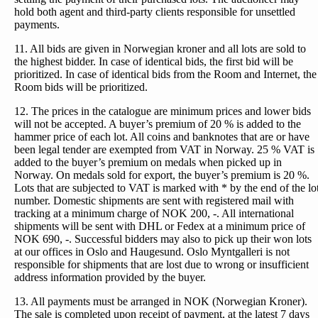
hold both agent and third-party clients responsible for unsettled
payments.
11. All bids are given in Norwegian kroner and all lots are sold to
the highest bidder. In case of identical bids, the first bid will be
prioritized. In case of identical bids from the Room and Internet, the
Room bids will be prioritized.
12. The prices in the catalogue are minimum prices and lower bids
will not be accepted. A buyer’s premium of 20 % is added to the
hammer price of each lot. All coins and banknotes that are or have
been legal tender are exempted from VAT in Norway. 25 % VAT is
added to the buyer’s premium on medals when picked up in
Norway. On medals sold for export, the buyer’s premium is 20 %.
Lots that are subjected to VAT is marked with * by the end of the lo
number. Domestic shipments are sent with registered mail with
tracking at a minimum charge of NOK 200, -. All international
shipments will be sent with DHL or Fedex at a minimum price of
NOK 690, -. Successful bidders may also to pick up their won lots
at our offices in Oslo and Haugesund. Oslo Myntgalleri is not
responsible for shipments that are lost due to wrong or insufficient
address information provided by the buyer.
13. All payments must be arranged in NOK (Norwegian Kroner).
The sale is completed upon receipt of payment, at the latest 7 days