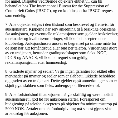
for annet. Disputter vedrørende objekters ekthet vil kun bli
behandlet hos The International Bureau for the Suppression of
Counterfeit Coins (IBSCC), og en konklusjon fra IBSCC regnes
som endelig.
7. Alle objekter selges i den tilstand som beskrevet og fremvist før
auksjonsstart. Kjøperne har selv anledning til å besiktige objektene
før auksjonen, og eventuelle reklamasjoner som gjelder beskrivelser
merknader og kvalitetsvurderinger, vil ikke bli akseptert etter
klubbeslag. Auksjonshusets ansvar er begrenset på samme måte for
de som har gitt forhåndsbud eller bud per telefon. Vurderinger gjort
av en tredjepart, herunder gradingsselskaper som f.eks. NGC,
PCGS og ANACS, vil ikke bli regnet som gyldig
reklamasjonsgrunn etter hammerslag.
8. Graderte mynter og sedler: Vi gir ingen garantier for ekthet eller
merknader på mynter og sedler som er slabbet i lukkede beholdere
og gradert av en tredjepart. Dette gjelder også anmerkninger som er
skjult pga. slabben som f.eks. anhengsspor, filemerker ol.
9. Alle forhåndsbud til auksjonen må gis skriftlig og være mottatt
auksjonshuset i god tid før auksjonen starter. Forespørsel om
budgivning på telefon aksepteres på objekter fra minimumsutrop på
5000 NOK. Avtaler om telefonbud­givning må senest gjøres siste
arbeidsdag før auksjonen.