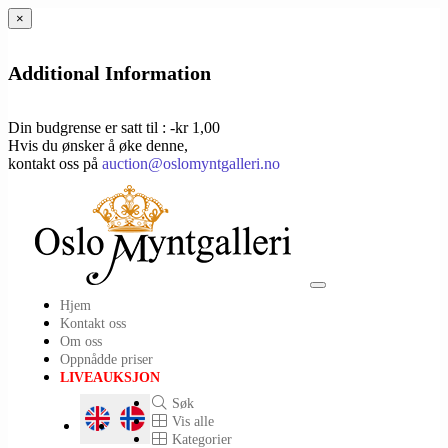
×
Additional Information
Din budgrense er satt til : -kr 1,00
Hvis du ønsker å øke denne,
kontakt oss på
auction@oslomyntgalleri.no
Toggle
Hjem
navigation
Kontakt oss
Om oss
Oppnådde priser
LIVEAUKSJON
Søk
Vis alle
Kategorier