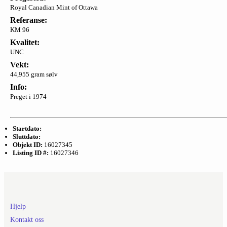
Royal Canadian Mint of Ottawa
Referanse:
KM 96
Kvalitet:
UNC
Vekt:
44,955 gram sølv
Info:
Preget i 1974
Startdato:
Sluttdato:
Objekt ID:
16027345
Listing ID #:
16027346
Hjelp
Kontakt oss