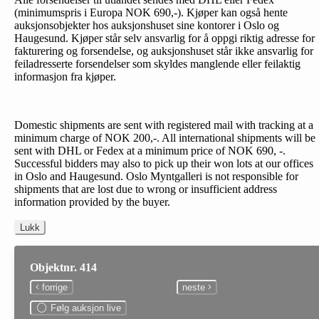
(minimumspris i Europa NOK 690,-). Kjøper kan også hente
auksjonsobjekter hos auksjonshuset sine kontorer i Oslo og
Haugesund. Kjøper står selv ansvarlig for å oppgi riktig adresse for
fakturering og forsendelse, og auksjonshuset står ikke ansvarlig for
feiladresserte forsendelser som skyldes manglende eller feilaktig
informasjon fra kjøper.
Domestic shipments are sent with registered mail with tracking at a
minimum charge of NOK 200,-. All international shipments will be
sent with DHL or Fedex at a minimum price of NOK 690, -.
Successful bidders may also to pick up their won lots at our offices
in Oslo and Haugesund. Oslo Myntgalleri is not responsible for
shipments that are lost due to wrong or insufficient address
information provided by the buyer.
Lukk
Objektnr. 414
forrige
neste
Følg auksjon live