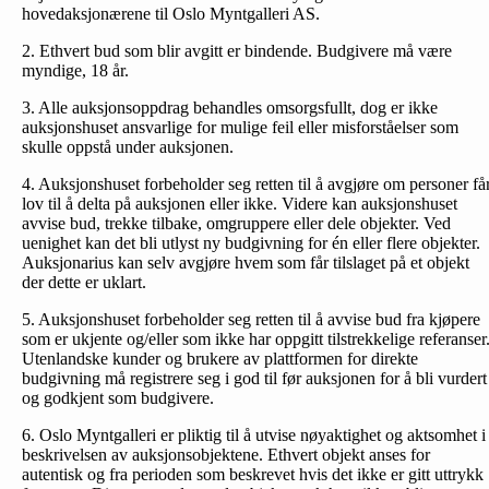
hovedaksjonærene til Oslo Myntgalleri AS.
2. Ethvert bud som blir avgitt er bindende. Budgivere må være
myndige, 18 år.
3. Alle auksjonsoppdrag behandles omsorgsfullt, dog er ikke
auksjonshuset ansvarlige for mulige feil eller misforståelser som
skulle oppstå under auksjonen.
4. Auksjonshuset forbeholder seg retten til å avgjøre om personer få
lov til å delta på auksjonen eller ikke. Videre kan auksjonshuset
avvise bud, trekke tilbake, omgruppere eller dele objekter. Ved
uenighet kan det bli utlyst ny budgivning for én eller flere objekter.
Auksjonarius kan selv avgjøre hvem som får tilslaget på et objekt
der dette er uklart.
5. Auksjonshuset forbeholder seg retten til å avvise bud fra kjøpere
som er ukjente og/eller som ikke har oppgitt tilstrekkelige referanser
Utenlandske kunder og brukere av plattformen for direkte
budgivning må registrere seg i god til før auksjonen for å bli vurdert
og godkjent som budgivere.
6. Oslo Myntgalleri er pliktig til å utvise nøyaktighet og aktsomhet i
beskrivelsen av auksjonsobjektene. Ethvert objekt anses for
autentisk og fra perioden som beskrevet hvis det ikke er gitt uttrykk