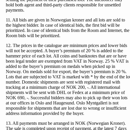
hold both agent and third-party clients responsible for unsettled
payments.
11. All bids are given in Norwegian kroner and all lots are sold to
the highest bidder. In case of identical bids, the first bid will be
prioritized. In case of identical bids from the Room and Internet, the
Room bids will be prioritized.
12. The prices in the catalogue are minimum prices and lower bids
will not be accepted. A buyer’s premium of 20 % is added to the
hammer price of each lot. All coins and banknotes that are or have
been legal tender are exempted from VAT in Norway. 25 % VAT is
added to the buyer’s premium on medals when picked up in
Norway. On medals sold for export, the buyer’s premium is 20 %.
Lots that are subjected to VAT is marked with * by the end of the lo
number. Domestic shipments are sent with registered mail with
tracking at a minimum charge of NOK 200, -. All international
shipments will be sent with DHL or Fedex at a minimum price of
NOK 690, -. Successful bidders may also to pick up their won lots
at our offices in Oslo and Haugesund. Oslo Myntgalleri is not
responsible for shipments that are lost due to wrong or insufficient
address information provided by the buyer.
13. All payments must be arranged in NOK (Norwegian Kroner).
The sale is completed upon receipt of payment, at the latest 7 days