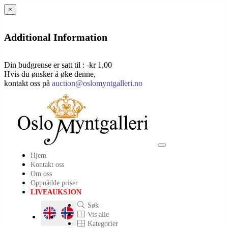
×
Additional Information
Din budgrense er satt til : -kr 1,00
Hvis du ønsker å øke denne,
kontakt oss på
auction@oslomyntgalleri.no
Toggle
Hjem
navigation
Kontakt oss
Om oss
Oppnådde priser
LIVEAUKSJON
Søk
Vis alle
Kategorier