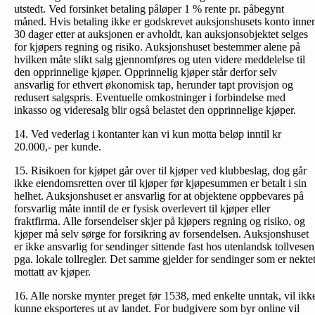
utstedt. Ved forsinket betaling påløper 1 % rente pr. påbegynt
måned. Hvis betaling ikke er godskrevet auksjonshusets konto inne
30 dager etter at auksjonen er avholdt, kan auksjonsobjektet selges
for kjøpers regning og risiko. Auksjonshuset bestemmer alene på
hvilken måte slikt salg gjennomføres og uten videre meddelelse til
den opprinnelige kjøper. Opprinnelig kjøper står derfor selv
ansvarlig for ethvert økonomisk tap, herunder tapt provisjon og
redusert salgspris. Eventuelle omkostninger i forbindelse med
inkasso og videresalg blir også belastet den opprinnelige kjøper.
14. Ved vederlag i kontanter kan vi kun motta beløp inntil kr
20.000,- per kunde.
15. Risikoen for kjøpet går over til kjøper ved klubbeslag, dog går
ikke eiendomsretten over til kjøper før kjøpesummen er betalt i sin
helhet. Auksjonshuset er ansvarlig for at objektene oppbevares på
forsvarlig måte inntil de er fysisk overlevert til kjøper eller
fraktfirma. Alle forsendelser skjer på kjøpers regning og risiko, og
kjøper må selv sørge for forsikring av forsendelsen. Auksjonshuset
er ikke ansvarlig for sendinger sittende fast hos utenlandsk tollvesen
pga. lokale tollregler. Det samme gjelder for sendinger som er nekte
mottatt av kjøper.
16. Alle norske mynter preget før 1538, med enkelte unntak, vil ikk
kunne eksporteres ut av landet. For budgivere som byr online vil