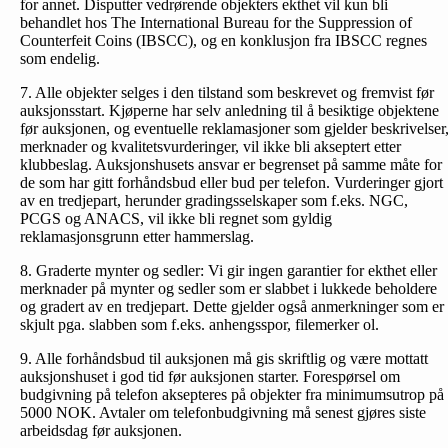
for annet. Disputter vedrørende objekters ekthet vil kun bli
behandlet hos The International Bureau for the Suppression of
Counterfeit Coins (IBSCC), og en konklusjon fra IBSCC regnes
som endelig.
7. Alle objekter selges i den tilstand som beskrevet og fremvist før
auksjonsstart. Kjøperne har selv anledning til å besiktige objektene
før auksjonen, og eventuelle reklamasjoner som gjelder beskrivelser
merknader og kvalitetsvurderinger, vil ikke bli akseptert etter
klubbeslag. Auksjonshusets ansvar er begrenset på samme måte for
de som har gitt forhåndsbud eller bud per telefon. Vurderinger gjort
av en tredjepart, herunder gradingsselskaper som f.eks. NGC,
PCGS og ANACS, vil ikke bli regnet som gyldig
reklamasjonsgrunn etter hammerslag.
8. Graderte mynter og sedler: Vi gir ingen garantier for ekthet eller
merknader på mynter og sedler som er slabbet i lukkede beholdere
og gradert av en tredjepart. Dette gjelder også anmerkninger som er
skjult pga. slabben som f.eks. anhengsspor, filemerker ol.
9. Alle forhåndsbud til auksjonen må gis skriftlig og være mottatt
auksjonshuset i god tid før auksjonen starter. Forespørsel om
budgivning på telefon aksepteres på objekter fra minimumsutrop på
5000 NOK. Avtaler om telefonbud­givning må senest gjøres siste
arbeidsdag før auksjonen.