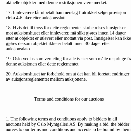
aktuelle objekter med denne restriksjonen være merket.
17. Innleverere får utbetalt hammerslag fratrukket selgerprovisjon
cirka 4-6 uker etter auksjonsslutt.
18. Hvis det til tross for dette reglementet skulle reises inn­sigelser
mot auksjonshuset eller innleverer, må slikt gjøres innen 14 dager
etter at objektet er utlevert eller mottatt via post. Innsigelser kan ikke
gjøres dersom objektet ikke er betalt innen 30 dager etter
auksjonsdato.
19. Oslo vedtas som verneting for alle tvister som måtte utspringe fr
denne auksjonen eller dette reglementet.
20. Auksjonshuset tar forbehold om at det kan bli foretatt endringer
av auksjonsreglementet mellom auksjonene.
Terms and conditions for our auctions
1. The following terms and conditions apply to bidders in all
auctions held by Oslo Myntgalleri AS. By making a bid, the bidder
agrees to our terms and conditions and accepts to be bound by them