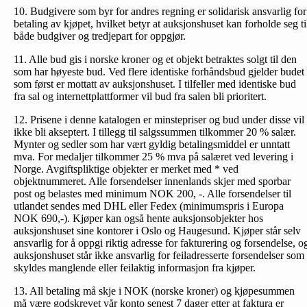
10. Budgivere som byr for andres regning er solidarisk ansvarlig for
betaling av kjøpet, hvilket betyr at auksjonshuset kan forholde seg ti
både budgiver og tredjepart for oppgjør.
11. Alle bud gis i norske kroner og et objekt betraktes solgt til den
som har høyeste bud. Ved flere identiske forhåndsbud gjelder budet
som først er mottatt av auksjonshuset. I tilfeller med identiske bud
fra sal og internettplattformer vil bud fra salen bli prioritert.
12. Prisene i denne katalogen er minstepriser og bud under disse vil
ikke bli akseptert. I tillegg til salgssummen tilkommer 20 % salær.
Mynter og sedler som har vært gyldig betalingsmiddel er unntatt
mva. For medaljer tilkommer 25 % mva på salæret ved levering i
Norge. Avgiftspliktige objekter er merket med * ved
objektnummeret. Alle forsendelser innenlands skjer med sporbar
post og belastes med minimum NOK 200, -. Alle forsendelser til
utlandet sendes med DHL eller Fedex (minimumspris i Europa
NOK 690,-). Kjøper kan også hente auksjonsobjekter hos
auksjonshuset sine kontorer i Oslo og Haugesund. Kjøper står selv
ansvarlig for å oppgi riktig adresse for fakturering og forsendelse, o
auksjonshuset står ikke ansvarlig for feiladresserte forsendelser som
skyldes manglende eller feilaktig informasjon fra kjøper.
13. All betaling må skje i NOK (norske kroner) og kjøpesummen
må være godskrevet vår konto senest 7 dager etter at faktura er