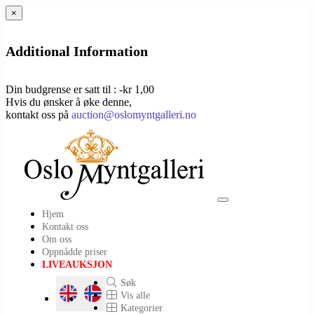
×
Additional Information
Din budgrense er satt til : -kr 1,00
Hvis du ønsker å øke denne,
kontakt oss på
auction@oslomyntgalleri.no
Toggle
Hjem
navigation
Kontakt oss
Om oss
Oppnådde priser
LIVEAUKSJON
Søk
Vis alle
Kategorier