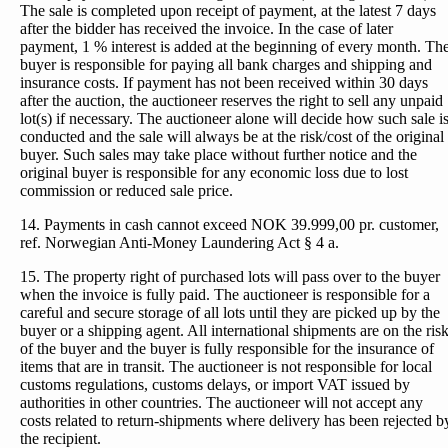
The sale is completed upon receipt of payment, at the latest 7 days
after the bidder has received the invoice. In the case of later
payment, 1 % interest is added at the beginning of every month. Th
buyer is responsible for paying all bank charges and shipping and
insurance costs. If payment has not been received within 30 days
after the auction, the auctioneer reserves the right to sell any unpaid
lot(s) if necessary. The auctioneer alone will decide how such sale i
conducted and the sale will always be at the risk/cost of the original
buyer. Such sales may take place without further notice and the
original buyer is responsible for any economic loss due to lost
commission or reduced sale price.
14. Payments in cash cannot exceed NOK 39.999,00 pr. customer,
ref. Norwegian Anti-Money Laundering Act § 4 a.
15. The property right of purchased lots will pass over to the buyer
when the invoice is fully paid. The auctioneer is responsible for a
careful and secure storage of all lots until they are picked up by the
buyer or a shipping agent. All international shipments are on the ris
of the buyer and the buyer is fully responsible for the insurance of
items that are in transit. The auctioneer is not responsible for local
customs regulations, customs delays, or import VAT issued by
authorities in other countries. The auctioneer will not accept any
costs related to return-shipments where delivery has been rejected b
the recipient.