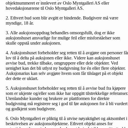
objektnummeret er innlevert av Oslo Myntgalleri AS eller
hovedaksjonærene til Oslo Myntgalleri AS.
2. Ethvert bud som blir avgitt er bindende. Budgivere må være
myndige, 18 år.
3. Alle auksjonsoppdrag behandles omsorgsfullt, dog er ikke
auksjonshuset ansvarlige for mulige feil eller misforståelser som
skulle oppstå under auksjonen.
4. Auksjonshuset forbeholder seg retten til å avgjøre om personer få
lov til å delta på auksjonen eller ikke. Videre kan auksjonshuset
avvise bud, trekke tilbake, omgruppere eller dele objekter. Ved
uenighet kan det bli utlyst ny budgivning for én eller flere objekter.
Auksjonarius kan selv avgjøre hvem som får tilslaget på et objekt
der dette er uklart.
5. Auksjonshuset forbeholder seg retten til å avvise bud fra kjøpere
som er ukjente og/eller som ikke har oppgitt tilstrekkelige referanser
Utenlandske kunder og brukere av plattformen for direkte
budgivning må registrere seg i god til før auksjonen for å bli vurdert
og godkjent som budgivere.
6. Oslo Myntgalleri er pliktig til å utvise nøyaktighet og aktsomhet i
beskrivelsen av auksjonsobjektene. Ethvert objekt anses for