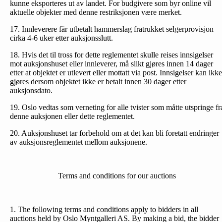
kunne eksporteres ut av landet. For budgivere som byr online vil
aktuelle objekter med denne restriksjonen være merket.
17. Innleverere får utbetalt hammerslag fratrukket selgerprovisjon
cirka 4-6 uker etter auksjonsslutt.
18. Hvis det til tross for dette reglementet skulle reises inn­sigelser
mot auksjonshuset eller innleverer, må slikt gjøres innen 14 dager
etter at objektet er utlevert eller mottatt via post. Innsigelser kan ikke
gjøres dersom objektet ikke er betalt innen 30 dager etter
auksjonsdato.
19. Oslo vedtas som verneting for alle tvister som måtte utspringe fr
denne auksjonen eller dette reglementet.
20. Auksjonshuset tar forbehold om at det kan bli foretatt endringer
av auksjonsreglementet mellom auksjonene.
Terms and conditions for our auctions
1. The following terms and conditions apply to bidders in all
auctions held by Oslo Myntgalleri AS. By making a bid, the bidder