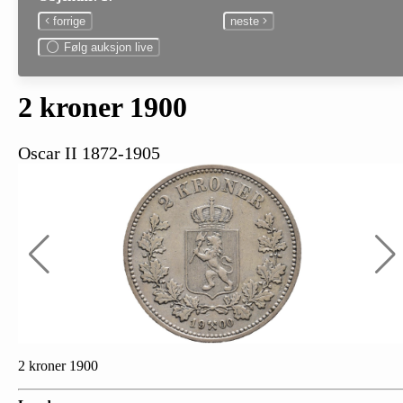
forrige
neste
Følg auksjon live
2 kroner 1900
Oscar II 1872-1905
2 kroner 1900