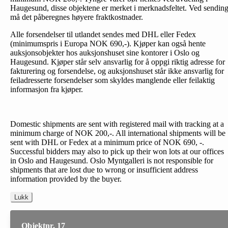
Haugesund, disse objektene er merket i merknadsfeltet. Ved sendin
må det påberegnes høyere fraktkostnader.
Alle forsendelser til utlandet sendes med DHL eller Fedex
(minimumspris i Europa NOK 690,-). Kjøper kan også hente
auksjonsobjekter hos auksjonshuset sine kontorer i Oslo og
Haugesund. Kjøper står selv ansvarlig for å oppgi riktig adresse for
fakturering og forsendelse, og auksjonshuset står ikke ansvarlig for
feiladresserte forsendelser som skyldes manglende eller feilaktig
informasjon fra kjøper.
Domestic shipments are sent with registered mail with tracking at a
minimum charge of NOK 200,-. All international shipments will be
sent with DHL or Fedex at a minimum price of NOK 690, -.
Successful bidders may also to pick up their won lots at our offices
in Oslo and Haugesund. Oslo Myntgalleri is not responsible for
shipments that are lost due to wrong or insufficient address
information provided by the buyer.
Lukk
Objektnr. 17