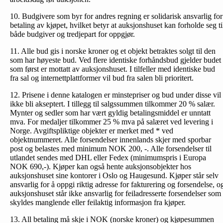
10. Budgivere som byr for andres regning er solidarisk ansvarlig for
betaling av kjøpet, hvilket betyr at auksjonshuset kan forholde seg ti
både budgiver og tredjepart for oppgjør.
11. Alle bud gis i norske kroner og et objekt betraktes solgt til den
som har høyeste bud. Ved flere identiske forhåndsbud gjelder budet
som først er mottatt av auksjonshuset. I tilfeller med identiske bud
fra sal og internettplattformer vil bud fra salen bli prioritert.
12. Prisene i denne katalogen er minstepriser og bud under disse vil
ikke bli akseptert. I tillegg til salgssummen tilkommer 20 % salær.
Mynter og sedler som har vært gyldig betalingsmiddel er unntatt
mva. For medaljer tilkommer 25 % mva på salæret ved levering i
Norge. Avgiftspliktige objekter er merket med * ved
objektnummeret. Alle forsendelser innenlands skjer med sporbar
post og belastes med minimum NOK 200, -. Alle forsendelser til
utlandet sendes med DHL eller Fedex (minimumspris i Europa
NOK 690,-). Kjøper kan også hente auksjonsobjekter hos
auksjonshuset sine kontorer i Oslo og Haugesund. Kjøper står selv
ansvarlig for å oppgi riktig adresse for fakturering og forsendelse, o
auksjonshuset står ikke ansvarlig for feiladresserte forsendelser som
skyldes manglende eller feilaktig informasjon fra kjøper.
13. All betaling må skje i NOK (norske kroner) og kjøpesummen