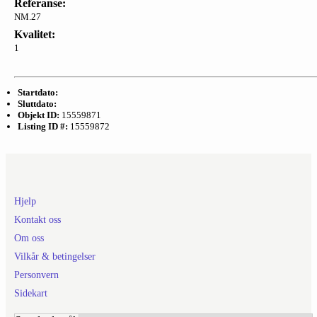
Referanse:
NM.27
Kvalitet:
1
Startdato:
Sluttdato:
Objekt ID:
15559871
Listing ID #:
15559872
Hjelp
Kontakt oss
Om oss
Vilkår & betingelser
Personvern
Sidekart