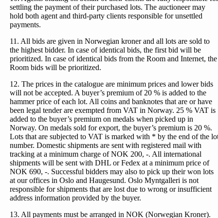
settling the payment of their purchased lots. The auctioneer may
hold both agent and third-party clients responsible for unsettled
payments.
11. All bids are given in Norwegian kroner and all lots are sold to
the highest bidder. In case of identical bids, the first bid will be
prioritized. In case of identical bids from the Room and Internet, the
Room bids will be prioritized.
12. The prices in the catalogue are minimum prices and lower bids
will not be accepted. A buyer’s premium of 20 % is added to the
hammer price of each lot. All coins and banknotes that are or have
been legal tender are exempted from VAT in Norway. 25 % VAT is
added to the buyer’s premium on medals when picked up in
Norway. On medals sold for export, the buyer’s premium is 20 %.
Lots that are subjected to VAT is marked with * by the end of the lo
number. Domestic shipments are sent with registered mail with
tracking at a minimum charge of NOK 200, -. All international
shipments will be sent with DHL or Fedex at a minimum price of
NOK 690, -. Successful bidders may also to pick up their won lots
at our offices in Oslo and Haugesund. Oslo Myntgalleri is not
responsible for shipments that are lost due to wrong or insufficient
address information provided by the buyer.
13. All payments must be arranged in NOK (Norwegian Kroner).