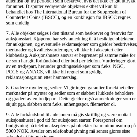
autentisk og fra perioden som beskrevet hvis det ikke er gitt uttrykk
for annet. Disputter vedrørende objekters ekthet vil kun bli
behandlet hos The International Bureau for the Suppression of
Counterfeit Coins (IBSCC), og en konklusjon fra IBSCC regnes
som endelig.
7. Alle objekter selges i den tilstand som beskrevet og fremvist før
auksjonsstart. Kjøperne har selv anledning til å besiktige objektene
før auksjonen, og eventuelle reklamasjoner som gjelder beskrivelser
merknader og kvalitetsvurderinger, vil ikke bli akseptert etter
klubbeslag. Auksjonshusets ansvar er begrenset på samme måte for
de som har gitt forhåndsbud eller bud per telefon. Vurderinger gjort
av en tredjepart, herunder gradingsselskaper som f.eks. NGC,
PCGS og ANACS, vil ikke bli regnet som gyldig
reklamasjonsgrunn etter hammerslag.
8. Graderte mynter og sedler: Vi gir ingen garantier for ekthet eller
merknader på mynter og sedler som er slabbet i lukkede beholdere
og gradert av en tredjepart. Dette gjelder også anmerkninger som er
skjult pga. slabben som f.eks. anhengsspor, filemerker ol.
9. Alle forhåndsbud til auksjonen må gis skriftlig og være mottatt
auksjonshuset i god tid før auksjonen starter. Forespørsel om
budgivning på telefon aksepteres på objekter fra minimumsutrop på
5000 NOK. Avtaler om telefonbud­givning må senest gjøres siste
arbeidsdag før auksjonen.