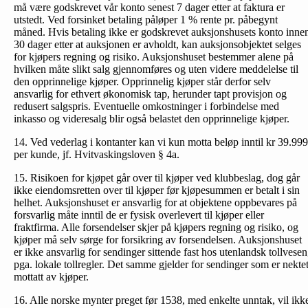
må være godskrevet vår konto senest 7 dager etter at faktura er
utstedt. Ved forsinket betaling påløper 1 % rente pr. påbegynt
måned. Hvis betaling ikke er godskrevet auksjonshusets konto inne
30 dager etter at auksjonen er avholdt, kan auksjonsobjektet selges
for kjøpers regning og risiko. Auksjonshuset bestemmer alene på
hvilken måte slikt salg gjennomføres og uten videre meddelelse til
den opprinnelige kjøper. Opprinnelig kjøper står derfor selv
ansvarlig for ethvert økonomisk tap, herunder tapt provisjon og
redusert salgspris. Eventuelle omkostninger i forbindelse med
inkasso og videresalg blir også belastet den opprinnelige kjøper.
14. Ved vederlag i kontanter kan vi kun motta beløp inntil kr 39.999
per kunde, jf. Hvitvaskingsloven § 4a.
15. Risikoen for kjøpet går over til kjøper ved klubbeslag, dog går
ikke eiendomsretten over til kjøper før kjøpesummen er betalt i sin
helhet. Auksjonshuset er ansvarlig for at objektene oppbevares på
forsvarlig måte inntil de er fysisk overlevert til kjøper eller
fraktfirma. Alle forsendelser skjer på kjøpers regning og risiko, og
kjøper må selv sørge for forsikring av forsendelsen. Auksjonshuset
er ikke ansvarlig for sendinger sittende fast hos utenlandsk tollvesen
pga. lokale tollregler. Det samme gjelder for sendinger som er nekte
mottatt av kjøper.
16. Alle norske mynter preget før 1538, med enkelte unntak, vil ikk