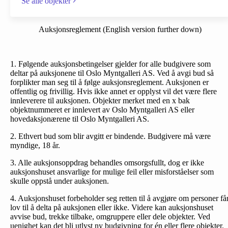
Se alle objekter
Auksjonsreglement (English version further down)
1. Følgende auksjonsbetingelser gjelder for alle budgivere som
deltar på auksjonene til Oslo Myntgalleri AS. Ved å avgi bud så
forplikter man seg til å følge auksjonsreglement. Auksjonen er
offentlig og frivillig. Hvis ikke annet er opplyst vil det være flere
innleverere til auksjonen. Objekter merket med en x bak
objektnummeret er innlevert av Oslo Myntgalleri AS eller
hovedaksjonærene til Oslo Myntgalleri AS.
2. Ethvert bud som blir avgitt er bindende. Budgivere må være
myndige, 18 år.
3. Alle auksjonsoppdrag behandles omsorgsfullt, dog er ikke
auksjonshuset ansvarlige for mulige feil eller misforståelser som
skulle oppstå under auksjonen.
4. Auksjonshuset forbeholder seg retten til å avgjøre om personer få
lov til å delta på auksjonen eller ikke. Videre kan auksjonshuset
avvise bud, trekke tilbake, omgruppere eller dele objekter. Ved
uenighet kan det bli utlyst ny budgivning for én eller flere objekter.