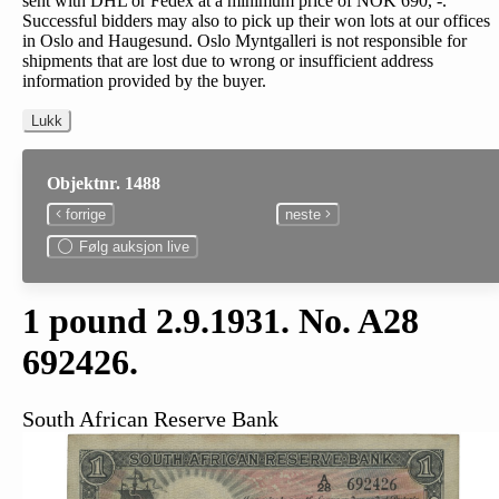
sent with DHL or Fedex at a minimum price of NOK 690, -.
Successful bidders may also to pick up their won lots at our offices
in Oslo and Haugesund. Oslo Myntgalleri is not responsible for
shipments that are lost due to wrong or insufficient address
information provided by the buyer.
Lukk
Objektnr. 1488
forrige
neste
Følg auksjon live
1 pound 2.9.1931. No. A28
692426.
South African Reserve Bank