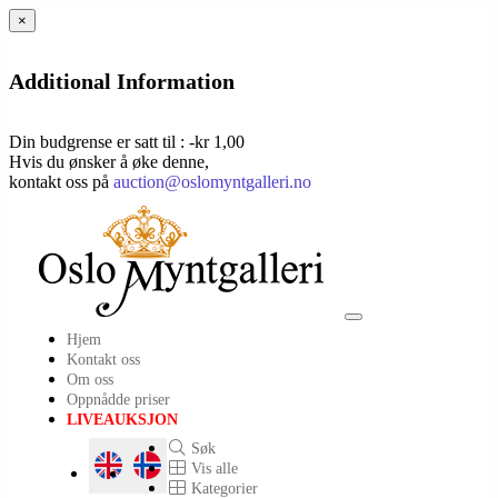
×
Additional Information
Din budgrense er satt til : -kr 1,00
Hvis du ønsker å øke denne,
kontakt oss på
auction@oslomyntgalleri.no
Toggle
Hjem
navigation
Kontakt oss
Om oss
Oppnådde priser
LIVEAUKSJON
Søk
Vis alle
Kategorier