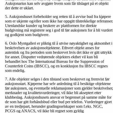
Auksjonarius kan selv avgjøre hvem som får tilslaget på et objekt
der dette er uklart.
5. Auksjonshuset forbeholder seg retten til å avvise bud fra kjøpere
som er ukjente og/eller som ikke har oppgitt tilstrekkelige referanser
Utenlandske kunder og brukere av plattformen for direkte
budgivning må registrere seg i god til før auksjonen for å bli vurdert
og godkjent som budgivere.
6. Oslo Myntgalleri er pliktig til å utvise nøyaktighet og aktsomhet i
beskrivelsen av auksjonsobjektene. Ethvert objekt anses for
autentisk og fra perioden som beskrevet hvis det ikke er gitt uttrykk
for annet. Disputter vedrørende objekters ekthet vil kun bli
behandlet hos The International Bureau for the Suppression of
Counterfeit Coins (IBSCC), og en konklusjon fra IBSCC regnes
som endelig.
7. Alle objekter selges i den tilstand som beskrevet og fremvist før
auksjonsstart. Kjøperne har selv anledning til å besiktige objektene
før auksjonen, og eventuelle reklamasjoner som gjelder beskrivelser
merknader og kvalitetsvurderinger, vil ikke bli akseptert etter
klubbeslag. Auksjonshusets ansvar er begrenset på samme måte for
de som har gitt forhåndsbud eller bud per telefon. Vurderinger gjort
av en tredjepart, herunder gradingsselskaper som f.eks. NGC,
PCGS og ANACS, vil ikke bli regnet som gyldig