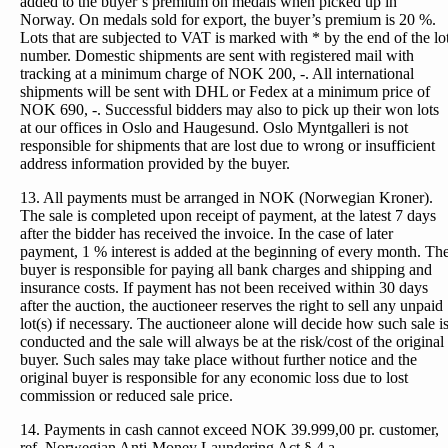
added to the buyer’s premium on medals when picked up in
Norway. On medals sold for export, the buyer’s premium is 20 %.
Lots that are subjected to VAT is marked with * by the end of the lo
number. Domestic shipments are sent with registered mail with
tracking at a minimum charge of NOK 200, -. All international
shipments will be sent with DHL or Fedex at a minimum price of
NOK 690, -. Successful bidders may also to pick up their won lots
at our offices in Oslo and Haugesund. Oslo Myntgalleri is not
responsible for shipments that are lost due to wrong or insufficient
address information provided by the buyer.
13. All payments must be arranged in NOK (Norwegian Kroner).
The sale is completed upon receipt of payment, at the latest 7 days
after the bidder has received the invoice. In the case of later
payment, 1 % interest is added at the beginning of every month. Th
buyer is responsible for paying all bank charges and shipping and
insurance costs. If payment has not been received within 30 days
after the auction, the auctioneer reserves the right to sell any unpaid
lot(s) if necessary. The auctioneer alone will decide how such sale i
conducted and the sale will always be at the risk/cost of the original
buyer. Such sales may take place without further notice and the
original buyer is responsible for any economic loss due to lost
commission or reduced sale price.
14. Payments in cash cannot exceed NOK 39.999,00 pr. customer,
ref. Norwegian Anti-Money Laundering Act § 4 a.