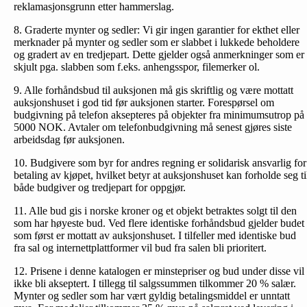
reklamasjonsgrunn etter hammerslag.
8. Graderte mynter og sedler: Vi gir ingen garantier for ekthet eller
merknader på mynter og sedler som er slabbet i lukkede beholdere
og gradert av en tredjepart. Dette gjelder også anmerkninger som er
skjult pga. slabben som f.eks. anhengsspor, filemerker ol.
9. Alle forhåndsbud til auksjonen må gis skriftlig og være mottatt
auksjonshuset i god tid før auksjonen starter. Forespørsel om
budgivning på telefon aksepteres på objekter fra minimumsutrop på
5000 NOK. Avtaler om telefonbud­givning må senest gjøres siste
arbeidsdag før auksjonen.
10. Budgivere som byr for andres regning er solidarisk ansvarlig for
betaling av kjøpet, hvilket betyr at auksjonshuset kan forholde seg ti
både budgiver og tredjepart for oppgjør.
11. Alle bud gis i norske kroner og et objekt betraktes solgt til den
som har høyeste bud. Ved flere identiske forhåndsbud gjelder budet
som først er mottatt av auksjonshuset. I tilfeller med identiske bud
fra sal og internettplattformer vil bud fra salen bli prioritert.
12. Prisene i denne katalogen er minstepriser og bud under disse vil
ikke bli akseptert. I tillegg til salgssummen tilkommer 20 % salær.
Mynter og sedler som har vært gyldig betalingsmiddel er unntatt