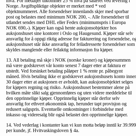
mva. For medaljer tilkommer 25 % mva på salæret ved levering i
Norge. Avgiftspliktige objekter er merket med * ved
objektnummeret. Alle forsendelser innenlands skjer med sporbar
post og belastes med minimum NOK 200, -. Alle forsendelser til
utlandet sendes med DHL eller Fedex (minimumspris i Europa
NOK 690,-). Kjøper kan også hente auksjonsobjekter hos
auksjonshuset sine kontorer i Oslo og Haugesund. Kjøper står selv
ansvarlig for å oppgi riktig adresse for fakturering og forsendelse, o
auksjonshuset står ikke ansvarlig for feiladresserte forsendelser som
skyldes manglende eller feilaktig informasjon fra kjøper.
13. All betaling må skje i NOK (norske kroner) og kjøpesummen
må være godskrevet vår konto senest 7 dager etter at faktura er
utstedt. Ved forsinket betaling påløper 1 % rente pr. påbegynt
måned. Hvis betaling ikke er godskrevet auksjonshusets konto inne
30 dager etter at auksjonen er avholdt, kan auksjonsobjektet selges
for kjøpers regning og risiko. Auksjonshuset bestemmer alene på
hvilken måte slikt salg gjennomføres og uten videre meddelelse til
den opprinnelige kjøper. Opprinnelig kjøper står derfor selv
ansvarlig for ethvert økonomisk tap, herunder tapt provisjon og
redusert salgspris. Eventuelle omkostninger i forbindelse med
inkasso og videresalg blir også belastet den opprinnelige kjøper.
14. Ved vederlag i kontanter kan vi kun motta beløp inntil kr 39.999
per kunde, jf. Hvitvaskingsloven § 4a.