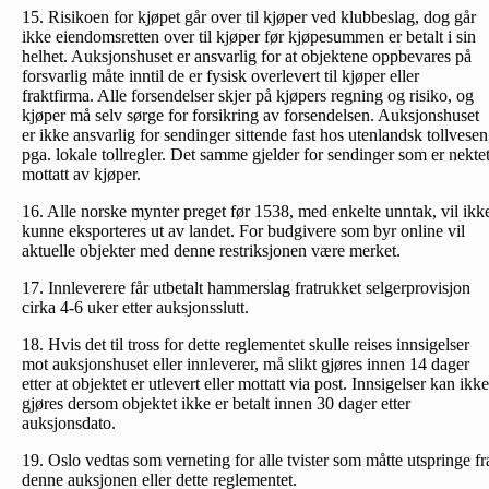
15. Risikoen for kjøpet går over til kjøper ved klubbeslag, dog går
ikke eiendomsretten over til kjøper før kjøpesummen er betalt i sin
helhet. Auksjonshuset er ansvarlig for at objektene oppbevares på
forsvarlig måte inntil de er fysisk overlevert til kjøper eller
fraktfirma. Alle forsendelser skjer på kjøpers regning og risiko, og
kjøper må selv sørge for forsikring av forsendelsen. Auksjonshuset
er ikke ansvarlig for sendinger sittende fast hos utenlandsk tollvesen
pga. lokale tollregler. Det samme gjelder for sendinger som er nekte
mottatt av kjøper.
16. Alle norske mynter preget før 1538, med enkelte unntak, vil ikk
kunne eksporteres ut av landet. For budgivere som byr online vil
aktuelle objekter med denne restriksjonen være merket.
17. Innleverere får utbetalt hammerslag fratrukket selgerprovisjon
cirka 4-6 uker etter auksjonsslutt.
18. Hvis det til tross for dette reglementet skulle reises inn­sigelser
mot auksjonshuset eller innleverer, må slikt gjøres innen 14 dager
etter at objektet er utlevert eller mottatt via post. Innsigelser kan ikke
gjøres dersom objektet ikke er betalt innen 30 dager etter
auksjonsdato.
19. Oslo vedtas som verneting for alle tvister som måtte utspringe fr
denne auksjonen eller dette reglementet.