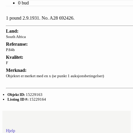
0 bud
1 pound 2.9.1931. No. A28 692426.
Land:
South Africa
Referanse:
P.84b
Kvalitet:
F
Merknad:
Objektet er merket med en x (se punkt 1 auksjonsbetingelser)
Objekt ID:
15229163
Listing ID #:
15229164
Hjelp