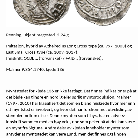
Penning, ukjent pregested. 2,24 g.
Imitasjon, hybrid av Æthelred IIs Long Cross-type (ca. 997–1003) og
Last Small Cross-type (ca. 1009–1017).
Innskrift: OCDL … (forvansket) / +AID… (forvansket).
Malmer 9.354.1740, kjede 136.
Myntstedet for kjede 136 er ikke fastlagt. Det finnes indikasjoner på at
det både kan tilhøre en nordlig eller sørlig myntproduksjon. Malmer
(1997, 2010) har klassifisert det som en blandingskjede hvor mer enn
ett myntsted er involvert, og hvor det har forekommet utveksling av
stempler mellom disse. Denne mynten som tilbys, har en advers-
innskrift sammen med en høy vekt, noe som peker på at det kan være
en mynt fra Sigtuna. Andre deler av kjeden inneholder mynter som
antyder at myntstedet kan være Lund, men det finnes også noen