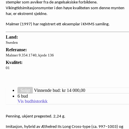
stempler som avviker fra de angelsaksiske forbildene.
Vikingtidsimitasjonsmynter i den høye kvaliteten som denne mynten
har, er ekstremt sjeldne.
Malmer (1997) har registrert ett eksemplar i KMMS samling.
Land:
Sweden
Referanse:
Malmer 9.354.1740, kjede 136
Kvalitet:
01
Solgt
Vinnende bud: kr
14 000,00
6 bud
Vis budhistorikk
Penning, ukjent pregested. 2,24 g.
Imitasjon, hybrid av Æthelred IIs Long Cross-type (ca. 997–1003) og