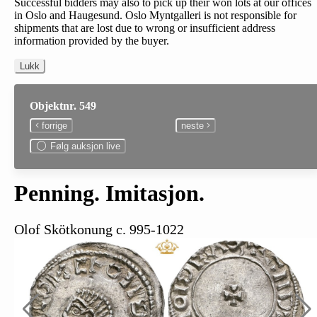
Successful bidders may also to pick up their won lots at our offices
in Oslo and Haugesund. Oslo Myntgalleri is not responsible for
shipments that are lost due to wrong or insufficient address
information provided by the buyer.
Lukk
Objektnr. 549
forrige
neste
Følg auksjon live
Penning. Imitasjon.
Olof Skötkonung c. 995-1022