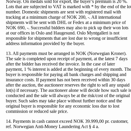
Norway. On medals sold for export, the buyer’s premium is 20 %.
Lots that are subjected to VAT is marked with * by the end of the lo
number. Domestic shipments are sent with registered mail with
tracking at a minimum charge of NOK 200, -. All international
shipments will be sent with DHL or Fedex at a minimum price of
NOK 690, -. Successful bidders may also to pick up their won lots
at our offices in Oslo and Haugesund. Oslo Myntgalleri is not
responsible for shipments that are lost due to wrong or insufficient
address information provided by the buyer.
13. All payments must be arranged in NOK (Norwegian Kroner).
The sale is completed upon receipt of payment, at the latest 7 days
after the bidder has received the invoice. In the case of later
payment, 1 % interest is added at the beginning of every month. Th
buyer is responsible for paying all bank charges and shipping and
insurance costs. If payment has not been received within 30 days
after the auction, the auctioneer reserves the right to sell any unpaid
lot(s) if necessary. The auctioneer alone will decide how such sale i
conducted and the sale will always be at the risk/cost of the original
buyer. Such sales may take place without further notice and the
original buyer is responsible for any economic loss due to lost
commission or reduced sale price.
14. Payments in cash cannot exceed NOK 39.999,00 pr. customer,
ref. Norwegian Anti-Money Laundering Act § 4 a.