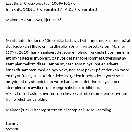
Last Small Cross-type (ca. 1009–1017).
Innskrift: OCDL … (forvansket) / +AID… (forvansket).
Malmer 9.354.1740, kjede 136.
Myntstedet for kjede 136 er ikke fastlagt. Det finnes indikasjoner på at
det både kan tilhøre en nordlig eller sørlig myntproduksjon. Malmer
(1997, 2010) har klassifisert det som en blandingskjede hvor mer enn
ett myntsted er involvert, og hvor det har forekommet utveksling av
stempler mellom disse. Denne mynten som tilbys, har en advers-
innskrift sammen med en høy vekt, noe som peker på at det kan være
en mynt fra Sigtuna. Andre deler av kjeden inneholder mynter som
antyder at myntstedet kan være Lund, men det finnes også noen
stempler som avviker fra de angelsaksiske forbildene.
Vikingtidsimitasjonsmynter i den høye kvaliteten som denne mynten
har, er ekstremt sjeldne.
Malmer (1997) har registrert ett eksemplar i KMMS samling.
Land:
Sweden