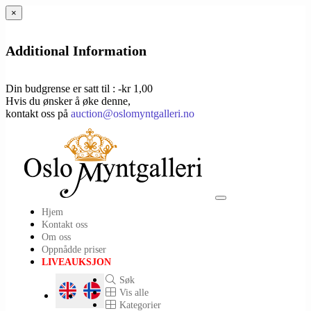
×
Additional Information
Din budgrense er satt til : -kr 1,00
Hvis du ønsker å øke denne,
kontakt oss på
auction@oslomyntgalleri.no
Toggle
Hjem
navigation
Kontakt oss
Om oss
Oppnådde priser
LIVEAUKSJON
Søk
Vis alle
Kategorier