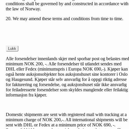
conditions shall be governed by and constructed in accordance with
the law of Norway.
20. We may amend these terms and conditions from time to time.
Lukk
Alle forsendelser innenlands skjer med sporbar post og belastes me
minimum NOK 200, -. Alle forsendelser til utlandet sendes med
DHL eller Fedex (minimumspris i Europa NOK 690,-). Kjøper kan
også hente auksjonsobjekter hos auksjonshuset sine kontorer i Oslo
og Haugesund. Kjøper står selv ansvarlig for å oppgi riktig adresse
for fakturering og forsendelse, og auksjonshuset står ikke ansvarlig
for feiladresserte forsendelser som skyldes manglende eller feilaktig
informasjon fra kjøper.
Domestic shipments are sent with registered mail with tracking at a
minimum charge of NOK 200,-. All international shipments will be
sent with DHL or Fedex at a minimum price of NOK 690, -.