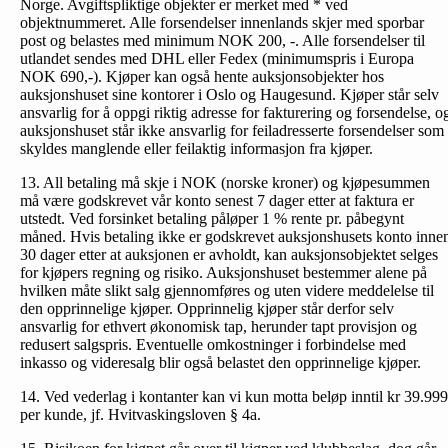
Norge. Avgiftspliktige objekter er merket med * ved
objektnummeret. Alle forsendelser innenlands skjer med sporbar
post og belastes med minimum NOK 200, -. Alle forsendelser til
utlandet sendes med DHL eller Fedex (minimumspris i Europa
NOK 690,-). Kjøper kan også hente auksjonsobjekter hos
auksjonshuset sine kontorer i Oslo og Haugesund. Kjøper står selv
ansvarlig for å oppgi riktig adresse for fakturering og forsendelse, o
auksjonshuset står ikke ansvarlig for feiladresserte forsendelser som
skyldes manglende eller feilaktig informasjon fra kjøper.
13. All betaling må skje i NOK (norske kroner) og kjøpesummen
må være godskrevet vår konto senest 7 dager etter at faktura er
utstedt. Ved forsinket betaling påløper 1 % rente pr. påbegynt
måned. Hvis betaling ikke er godskrevet auksjonshusets konto inne
30 dager etter at auksjonen er avholdt, kan auksjonsobjektet selges
for kjøpers regning og risiko. Auksjonshuset bestemmer alene på
hvilken måte slikt salg gjennomføres og uten videre meddelelse til
den opprinnelige kjøper. Opprinnelig kjøper står derfor selv
ansvarlig for ethvert økonomisk tap, herunder tapt provisjon og
redusert salgspris. Eventuelle omkostninger i forbindelse med
inkasso og videresalg blir også belastet den opprinnelige kjøper.
14. Ved vederlag i kontanter kan vi kun motta beløp inntil kr 39.999
per kunde, jf. Hvitvaskingsloven § 4a.