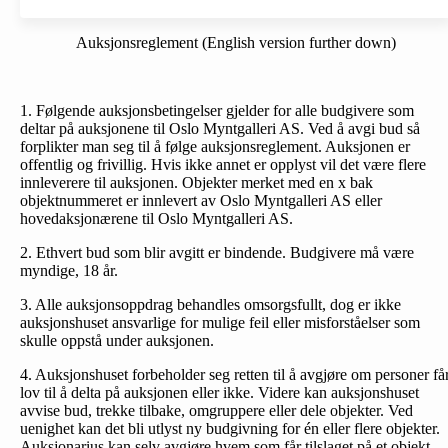
Auksjonsreglement (English version further down)
1. Følgende auksjonsbetingelser gjelder for alle budgivere som
deltar på auksjonene til Oslo Myntgalleri AS. Ved å avgi bud så
forplikter man seg til å følge auksjonsreglement. Auksjonen er
offentlig og frivillig. Hvis ikke annet er opplyst vil det være flere
innleverere til auksjonen. Objekter merket med en x bak
objektnummeret er innlevert av Oslo Myntgalleri AS eller
hovedaksjonærene til Oslo Myntgalleri AS.
2. Ethvert bud som blir avgitt er bindende. Budgivere må være
myndige, 18 år.
3. Alle auksjonsoppdrag behandles omsorgsfullt, dog er ikke
auksjonshuset ansvarlige for mulige feil eller misforståelser som
skulle oppstå under auksjonen.
4. Auksjonshuset forbeholder seg retten til å avgjøre om personer få
lov til å delta på auksjonen eller ikke. Videre kan auksjonshuset
avvise bud, trekke tilbake, omgruppere eller dele objekter. Ved
uenighet kan det bli utlyst ny budgivning for én eller flere objekter.
Auksjonarius kan selv avgjøre hvem som får tilslaget på et objekt