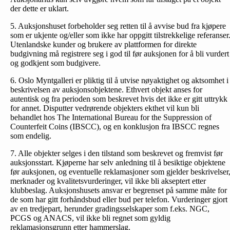
der dette er uklart.
5. Auksjonshuset forbeholder seg retten til å avvise bud fra kjøpere
som er ukjente og/eller som ikke har oppgitt tilstrekkelige referanser
Utenlandske kunder og brukere av plattformen for direkte
budgivning må registrere seg i god til før auksjonen for å bli vurdert
og godkjent som budgivere.
6. Oslo Myntgalleri er pliktig til å utvise nøyaktighet og aktsomhet i
beskrivelsen av auksjonsobjektene. Ethvert objekt anses for
autentisk og fra perioden som beskrevet hvis det ikke er gitt uttrykk
for annet. Disputter vedrørende objekters ekthet vil kun bli
behandlet hos The International Bureau for the Suppression of
Counterfeit Coins (IBSCC), og en konklusjon fra IBSCC regnes
som endelig.
7. Alle objekter selges i den tilstand som beskrevet og fremvist før
auksjonsstart. Kjøperne har selv anledning til å besiktige objektene
før auksjonen, og eventuelle reklamasjoner som gjelder beskrivelser
merknader og kvalitetsvurderinger, vil ikke bli akseptert etter
klubbeslag. Auksjonshusets ansvar er begrenset på samme måte for
de som har gitt forhåndsbud eller bud per telefon. Vurderinger gjort
av en tredjepart, herunder gradingsselskaper som f.eks. NGC,
PCGS og ANACS, vil ikke bli regnet som gyldig
reklamasjonsgrunn etter hammerslag.