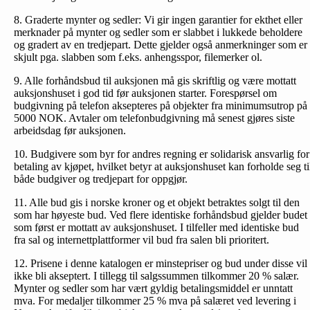
8. Graderte mynter og sedler: Vi gir ingen garantier for ekthet eller
merknader på mynter og sedler som er slabbet i lukkede beholdere
og gradert av en tredjepart. Dette gjelder også anmerkninger som er
skjult pga. slabben som f.eks. anhengsspor, filemerker ol.
9. Alle forhåndsbud til auksjonen må gis skriftlig og være mottatt
auksjonshuset i god tid før auksjonen starter. Forespørsel om
budgivning på telefon aksepteres på objekter fra minimumsutrop på
5000 NOK. Avtaler om telefonbud­givning må senest gjøres siste
arbeidsdag før auksjonen.
10. Budgivere som byr for andres regning er solidarisk ansvarlig for
betaling av kjøpet, hvilket betyr at auksjonshuset kan forholde seg ti
både budgiver og tredjepart for oppgjør.
11. Alle bud gis i norske kroner og et objekt betraktes solgt til den
som har høyeste bud. Ved flere identiske forhåndsbud gjelder budet
som først er mottatt av auksjonshuset. I tilfeller med identiske bud
fra sal og internettplattformer vil bud fra salen bli prioritert.
12. Prisene i denne katalogen er minstepriser og bud under disse vil
ikke bli akseptert. I tillegg til salgssummen tilkommer 20 % salær.
Mynter og sedler som har vært gyldig betalingsmiddel er unntatt
mva. For medaljer tilkommer 25 % mva på salæret ved levering i