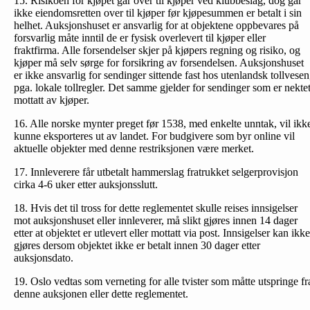
15. Risikoen for kjøpet går over til kjøper ved klubbeslag, dog går
ikke eiendomsretten over til kjøper før kjøpesummen er betalt i sin
helhet. Auksjonshuset er ansvarlig for at objektene oppbevares på
forsvarlig måte inntil de er fysisk overlevert til kjøper eller
fraktfirma. Alle forsendelser skjer på kjøpers regning og risiko, og
kjøper må selv sørge for forsikring av forsendelsen. Auksjonshuset
er ikke ansvarlig for sendinger sittende fast hos utenlandsk tollvesen
pga. lokale tollregler. Det samme gjelder for sendinger som er nekte
mottatt av kjøper.
16. Alle norske mynter preget før 1538, med enkelte unntak, vil ikk
kunne eksporteres ut av landet. For budgivere som byr online vil
aktuelle objekter med denne restriksjonen være merket.
17. Innleverere får utbetalt hammerslag fratrukket selgerprovisjon
cirka 4-6 uker etter auksjonsslutt.
18. Hvis det til tross for dette reglementet skulle reises inn­sigelser
mot auksjonshuset eller innleverer, må slikt gjøres innen 14 dager
etter at objektet er utlevert eller mottatt via post. Innsigelser kan ikke
gjøres dersom objektet ikke er betalt innen 30 dager etter
auksjonsdato.
19. Oslo vedtas som verneting for alle tvister som måtte utspringe fr
denne auksjonen eller dette reglementet.