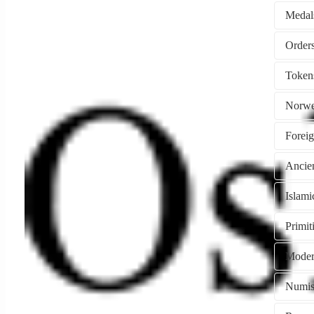
Medal
Token
Norwe
Forei
Ancie
Islami
Primi
Moder
Numism