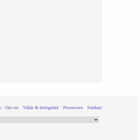
s
Om oss
Vilkår & betingelser
Personvern
Sidekart