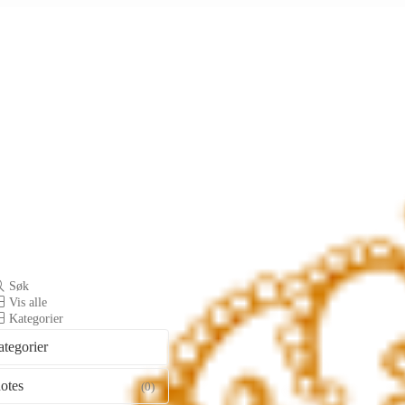
Søk
Vis alle
Kategorier
ategorier
otes
(0)