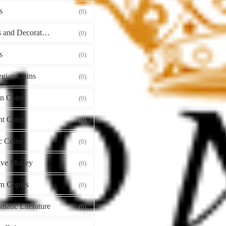
s
(0)
Orders and Decorations
(0)
s
(0)
gian Coins
(0)
gn Coins
(0)
nt Coins
(0)
c Coins
(0)
tive Money
(0)
n Copies
(0)
atic Literature
(0)