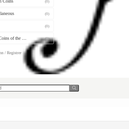
 Coins
(0)
llaneous
(0)
(0)
Gold Coins of the World
(0)
n / Registrer