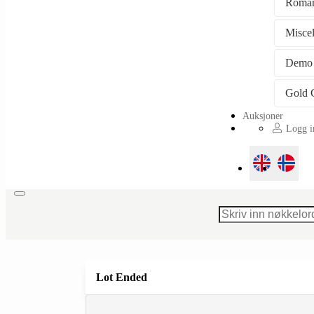
Roman
Misce
Demo
Auksjoner
Logg in
Toggle
navigation
Lot Ended