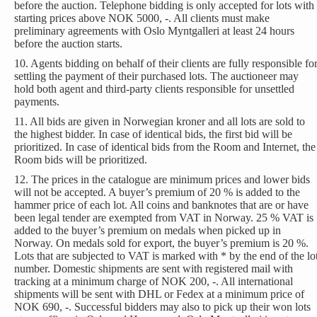
before the auction. Telephone bidding is only accepted for lots with
starting prices above NOK 5000, -. All clients must make
preliminary agreements with Oslo Myntgalleri at least 24 hours
before the auction starts.
10. Agents bidding on behalf of their clients are fully responsible fo
settling the payment of their purchased lots. The auctioneer may
hold both agent and third-party clients responsible for unsettled
payments.
11. All bids are given in Norwegian kroner and all lots are sold to
the highest bidder. In case of identical bids, the first bid will be
prioritized. In case of identical bids from the Room and Internet, the
Room bids will be prioritized.
12. The prices in the catalogue are minimum prices and lower bids
will not be accepted. A buyer’s premium of 20 % is added to the
hammer price of each lot. All coins and banknotes that are or have
been legal tender are exempted from VAT in Norway. 25 % VAT is
added to the buyer’s premium on medals when picked up in
Norway. On medals sold for export, the buyer’s premium is 20 %.
Lots that are subjected to VAT is marked with * by the end of the lo
number. Domestic shipments are sent with registered mail with
tracking at a minimum charge of NOK 200, -. All international
shipments will be sent with DHL or Fedex at a minimum price of
NOK 690, -. Successful bidders may also to pick up their won lots