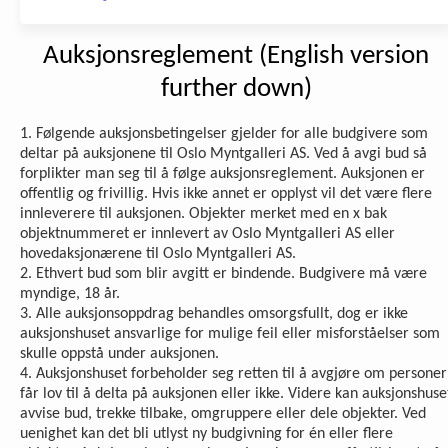
Auksjonsreglement (English version
further down)
1. Følgende auksjonsbetingelser gjelder for alle budgivere som
deltar på auksjonene til Oslo Myntgalleri AS. Ved å avgi bud så
forplikter man seg til å følge auksjonsreglement. Auksjonen er
offentlig og frivillig. Hvis ikke annet er opplyst vil det være flere
innleverere til auksjonen. Objekter merket med en x bak
objektnummeret er innlevert av Oslo Myntgalleri AS eller
hovedaksjonærene til Oslo Myntgalleri AS.
2. Ethvert bud som blir avgitt er bindende. Budgivere må være
myndige, 18 år.
3. Alle auksjonsoppdrag behandles omsorgsfullt, dog er ikke
auksjonshuset ansvarlige for mulige feil eller misforståelser som
skulle oppstå under auksjonen.
4. Auksjonshuset forbeholder seg retten til å avgjøre om personer
får lov til å delta på auksjonen eller ikke. Videre kan auksjonshuse
avvise bud, trekke tilbake, omgruppere eller dele objekter. Ved
uenighet kan det bli utlyst ny budgivning for én eller flere