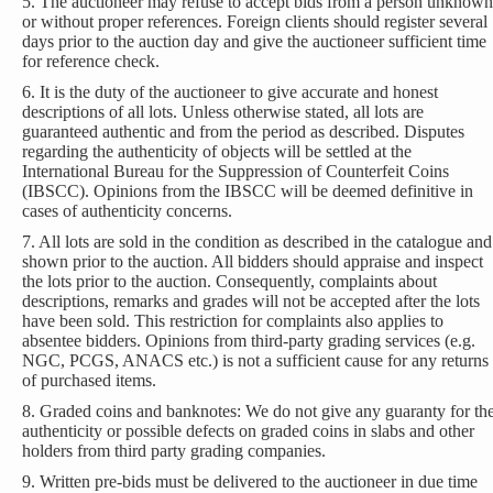
5. The auctioneer may refuse to accept bids from a person unknown
or without proper references. Foreign clients should register several
days prior to the auction day and give the auctioneer sufficient time
for reference check.
6. It is the duty of the auctioneer to give accurate and honest
descriptions of all lots. Unless otherwise stated, all lots are
guaranteed authentic and from the period as described. Disputes
regarding the authenticity of objects will be settled at the
International Bureau for the Suppression of Counterfeit Coins
(IBSCC). Opinions from the IBSCC will be deemed definitive in
cases of authenticity concerns.
7. All lots are sold in the condition as described in the catalogue and
shown prior to the auction. All bidders should appraise and inspect
the lots prior to the auction. Consequently, complaints about
descriptions, remarks and grades will not be accepted after the lots
have been sold. This restriction for complaints also applies to
absentee bidders. Opinions from third-party grading services (e.g.
NGC, PCGS, ANACS etc.) is not a sufficient cause for any returns
of purchased items.
8. Graded coins and banknotes: We do not give any guaranty for th
authenticity or possible defects on graded coins in slabs and other
holders from third party grading companies.
9. Written pre-bids must be delivered to the auctioneer in due time