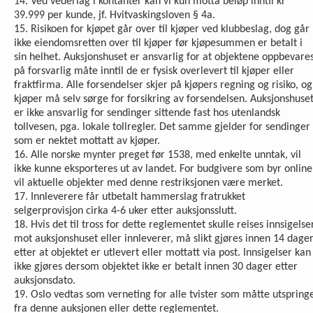
14. Ved vederlag i kontanter kan vi kun motta beløp inntil kr
39.999 per kunde, jf. Hvitvaskingsloven § 4a.
15. Risikoen for kjøpet går over til kjøper ved klubbeslag, dog går
ikke eiendomsretten over til kjøper før kjøpesummen er betalt i
sin helhet. Auksjonshuset er ansvarlig for at objektene oppbevare
på forsvarlig måte inntil de er fysisk overlevert til kjøper eller
fraktfirma. Alle forsendelser skjer på kjøpers regning og risiko, og
kjøper må selv sørge for forsikring av forsendelsen. Auksjonshuse
er ikke ansvarlig for sendinger sittende fast hos utenlandsk
tollvesen, pga. lokale tollregler. Det samme gjelder for sendinger
som er nektet mottatt av kjøper.
16. Alle norske mynter preget før 1538, med enkelte unntak, vil
ikke kunne eksporteres ut av landet. For budgivere som byr online
vil aktuelle objekter med denne restriksjonen være merket.
17. Innleverere får utbetalt hammerslag fratrukket
selgerprovisjon cirka 4-6 uker etter auksjonsslutt.
18. Hvis det til tross for dette reglementet skulle reises inn­sigelse
mot auksjonshuset eller innleverer, må slikt gjøres innen 14 dage
etter at objektet er utlevert eller mottatt via post. Innsigelser kan
ikke gjøres dersom objektet ikke er betalt innen 30 dager etter
auksjonsdato.
19. Oslo vedtas som verneting for alle tvister som måtte utspring
fra denne auksjonen eller dette reglementet.