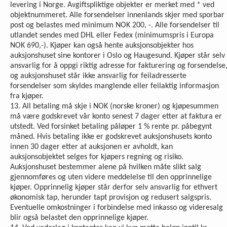
levering i Norge. Avgiftspliktige objekter er merket med * ved
objektnummeret. Alle forsendelser innenlands skjer med sporbar
post og belastes med minimum NOK 200, -. Alle forsendelser til
utlandet sendes med DHL eller Fedex (minimumspris i Europa
NOK 690,-). Kjøper kan også hente auksjonsobjekter hos
auksjonshuset sine kontorer i Oslo og Haugesund. Kjøper står selv
ansvarlig for å oppgi riktig adresse for fakturering og forsendelse
og auksjonshuset står ikke ansvarlig for feiladresserte
forsendelser som skyldes manglende eller feilaktig informasjon
fra kjøper.
13. All betaling må skje i NOK (norske kroner) og kjøpesummen
må være godskrevet vår konto senest 7 dager etter at faktura er
utstedt. Ved forsinket betaling påløper 1 % rente pr. påbegynt
måned. Hvis betaling ikke er godskrevet auksjonshusets konto
innen 30 dager etter at auksjonen er avholdt, kan
auksjonsobjektet selges for kjøpers regning og risiko.
Auksjonshuset bestemmer alene på hvilken måte slikt salg
gjennomføres og uten videre meddelelse til den opprinnelige
kjøper. Opprinnelig kjøper står derfor selv ansvarlig for ethvert
økonomisk tap, herunder tapt provisjon og redusert salgspris.
Eventuelle omkostninger i forbindelse med inkasso og videresalg
blir også belastet den opprinnelige kjøper.