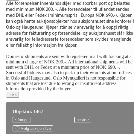
Alle forsendelser innenlands skjer med sporbar post og belastes
med minimum NOK 200, -. Alle forsendelser til utlandet sendes
med DHL eller Fedex (minimumspris i Europa NOK 690,-). Kjøper
kan også hente auksjonsobjekter hos auksjonshuset sine kontorer i
Oslo og Haugesund. Kjøper står selv ansvarlig for å oppgi riktig
adresse for fakturering og forsendelse, og auksjonshuset står ikke
ansvarlig for feiladresserte forsendelser som skyldes manglende
eller feilaktig informasjon fra kjøper.
Domestic shipments are sent with registered mail with tracking at a
minimum charge of NOK 200,-. All international shipments will be
sent with DHL or Fedex at a minimum price of NOK 690, -.
Successful bidders may also to pick up their won lots at our offices
in Oslo and Haugesund. Oslo Myntgalleri is not responsible for
shipments that are lost due to wrong or insufficient address
information provided by the buyer.
Lukk
Objektnr. 1467
forrige
neste
Følg auksjon live