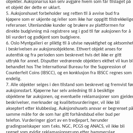
objekter. Auksjonarius kan selv avgjøre hvem som får tilslaget på
et objekt der dette er uklart.
5. Auksjonshuset forbeholder seg retten til å avvise bud fra
kjøpere som er ukjente og/eller som ikke har oppgitt tilstrekkelig
referanser. Utenlandske kunder og brukere av plattformen for
direkte budgivning må registrere seg i god til før auksjonen for å
bli vurdert og godkjent som budgivere.
6. Oslo Myntgalleri er pliktig til å utvise nøyaktighet og aktsomhe
i beskrivelsen av auksjonsobjektene. Ethvert objekt anses for
autentisk og fra perioden som beskrevet hvis det ikke er gitt
uttrykk for annet. Disputter vedrørende objekters ekthet vil kun bl
behandlet hos The International Bureau for the Suppression of
Counterfeit Coins (IBSCC), og en konklusjon fra IBSCC regnes som
endelig.
7. Alle objekter selges i den tilstand som beskrevet og fremvist fø
auksjonsstart. Kjøperne har selv anledning til å besiktige
objektene før auksjonen, og eventuelle reklamasjoner som gjelde
beskrivelser, merknader og kvalitetsvurderinger, vil ikke bli
akseptert etter klubbeslag. Auksjonshusets ansvar er begrenset p
samme måte for de som har gitt forhåndsbud eller bud per
telefon. Vurderinger gjort av en tredjepart, herunder
gradingsselskaper som f.eks. NGC, PCGS og ANACS, vil ikke bli
regnet som gyldig reklamasjonsgrunn etter hammerslag.