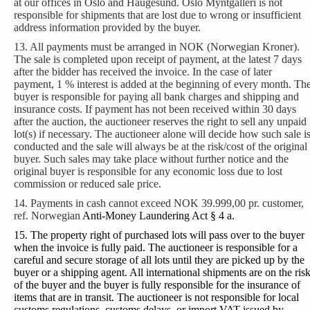
at our offices in Oslo and Haugesund. Oslo Myntgalleri is not
responsible for shipments that are lost due to wrong or insufficient
address information provided by the buyer.
13. All payments must be arranged in NOK (Norwegian Kroner).
The sale is completed upon receipt of payment, at the latest 7 days
after the bidder has received the invoice. In the case of later
payment, 1 % interest is added at the beginning of every month. Th
buyer is responsible for paying all bank charges and shipping and
insurance costs. If payment has not been received within 30 days
after the auction, the auctioneer reserves the right to sell any unpaid
lot(s) if necessary. The auctioneer alone will decide how such sale i
conducted and the sale will always be at the risk/cost of the original
buyer. Such sales may take place without further notice and the
original buyer is responsible for any economic loss due to lost
commission or reduced sale price.
14. Payments in cash cannot exceed NOK 39.999,00 pr. customer,
ref. Norwegian
Anti-Money Laundering Act § 4 a.
15. The property right of purchased lots will pass over to the buyer
when the invoice is fully paid. The auctioneer is responsible for a
careful and secure storage of all lots until they are picked up by the
buyer or a shipping agent. All international shipments are on the ris
of the buyer and the buyer is fully responsible for the insurance of
items that are in transit. The auctioneer is not responsible for local
customs regulations, customs delays, or import VAT issued by