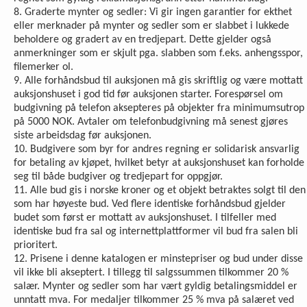
8. Graderte mynter og sedler: Vi gir ingen garantier for ekthet
eller merknader på mynter og sedler som er slabbet i lukkede
beholdere og gradert av en tredjepart. Dette gjelder også
anmerkninger som er skjult pga. slabben som f.eks. anhengsspor,
filemerker ol.
9. Alle forhåndsbud til auksjonen må gis skriftlig og være mottatt
auksjonshuset i god tid før auksjonen starter. Forespørsel om
budgivning på telefon aksepteres på objekter fra minimumsutrop
på 5000 NOK. Avtaler om telefonbud­givning må senest gjøres
siste arbeidsdag før auksjonen.
10. Budgivere som byr for andres regning er solidarisk ansvarlig
for betaling av kjøpet, hvilket betyr at auksjonshuset kan forholde
seg til både budgiver og tredjepart for oppgjør.
11. Alle bud gis i norske kroner og et objekt betraktes solgt til den
som har høyeste bud. Ved flere identiske forhåndsbud gjelder
budet som først er mottatt av auksjonshuset. I tilfeller med
identiske bud fra sal og internettplattformer vil bud fra salen bli
prioritert.
12. Prisene i denne katalogen er minstepriser og bud under disse
vil ikke bli akseptert. I tillegg til salgssummen tilkommer 20 %
salær. Mynter og sedler som har vært gyldig betalingsmiddel er
unntatt mva. For medaljer tilkommer 25 % mva på salæret ved