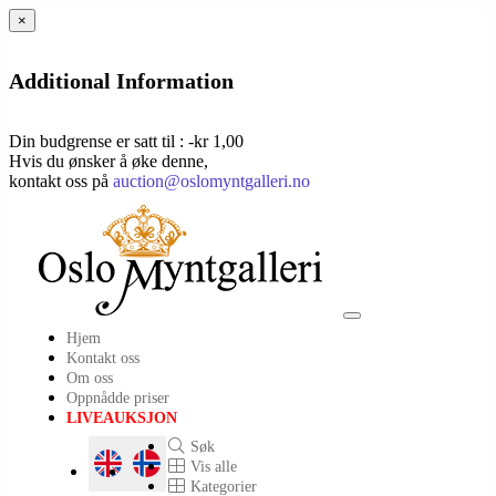
×
Additional Information
Din budgrense er satt til : -kr 1,00
Hvis du ønsker å øke denne,
kontakt oss på
auction@oslomyntgalleri.no
Toggle
Hjem
navigation
Kontakt oss
Om oss
Oppnådde priser
LIVEAUKSJON
Søk
Vis alle
Kategorier