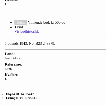
1-
Solgt
Vinnende bud: kr
500,00
1 bud
Vis budhistorikk
5 pounds 1943. No. B23 248879.
Land:
South Africa
Referanse:
P.86b
Kvalitet:
1-
Objekt ID:
14805442
Listing ID #:
14805443