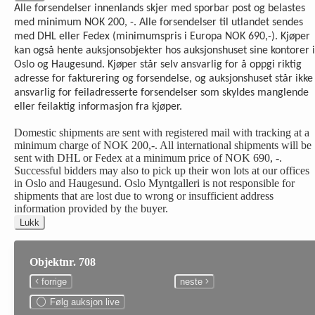
Alle forsendelser innenlands skjer med sporbar post og belastes
med minimum NOK 200, -. Alle forsendelser til utlandet sendes
med DHL eller Fedex (minimumspris i Europa NOK 690,-). Kjøper
kan også hente auksjonsobjekter hos auksjonshuset sine kontorer i
Oslo og Haugesund. Kjøper står selv ansvarlig for å oppgi riktig
adresse for fakturering og forsendelse, og auksjonshuset står ikke
ansvarlig for feiladresserte forsendelser som skyldes manglende
eller feilaktig informasjon fra kjøper.
Domestic shipments are sent with registered mail with tracking at a
minimum charge of NOK 200,-. All international shipments will be
sent with DHL or Fedex at a minimum price of NOK 690, -.
Successful bidders may also to pick up their won lots at our offices
in Oslo and Haugesund. Oslo Myntgalleri is not responsible for
shipments that are lost due to wrong or insufficient address
information provided by the buyer.
Lukk
Objektnr. 708
forrige
neste
Følg auksjon live