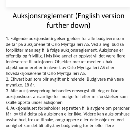
Auksjonsreglement (English version
further down)
1. Følgende auksjonsbetingelser gjelder for alle budgivere som
deltar på auksjonene til Oslo Myntgalleri AS. Ved å avgi bud så
forplikter man seg til å følge auksjonsreglement. Auksjonen er
offentlig og frivillig. Hvis ikke annet er opplyst vil det være flere
innleverere til auksjonen. Objekter merket med en x bak
objektnummeret er innlevert av Oslo Myntgalleri AS eller
hovedaksjonærene til Oslo Myntgalleri AS.
2. Ethvert bud som blir avgitt er bindende. Budgivere må være
myndige, 18 år.
3. Alle auksjonsoppdrag behandles omsorgsfullt, dog er ikke
auksjonshuset ansvarlige for mulige feil eller misforståelser som
skulle oppstå under auksjonen.
4. Auksjonshuset forbeholder seg retten til å avgjøre om personer
får lov til å delta på auksjonen eller ikke. Videre kan auksjonshuse
avvise bud, trekke tilbake, omgruppere eller dele objekter. Ved
uenighet kan det bli utlyst ny budgivning for én eller flere