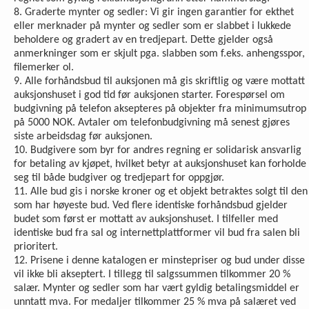
8. Graderte mynter og sedler: Vi gir ingen garantier for ekthet
eller merknader på mynter og sedler som er slabbet i lukkede
beholdere og gradert av en tredjepart. Dette gjelder også
anmerkninger som er skjult pga. slabben som f.eks. anhengsspor,
filemerker ol.
9. Alle forhåndsbud til auksjonen må gis skriftlig og være mottatt
auksjonshuset i god tid før auksjonen starter. Forespørsel om
budgivning på telefon aksepteres på objekter fra minimumsutrop
på 5000 NOK. Avtaler om telefonbud­givning må senest gjøres
siste arbeidsdag før auksjonen.
10. Budgivere som byr for andres regning er solidarisk ansvarlig
for betaling av kjøpet, hvilket betyr at auksjonshuset kan forholde
seg til både budgiver og tredjepart for oppgjør.
11. Alle bud gis i norske kroner og et objekt betraktes solgt til den
som har høyeste bud. Ved flere identiske forhåndsbud gjelder
budet som først er mottatt av auksjonshuset. I tilfeller med
identiske bud fra sal og internettplattformer vil bud fra salen bli
prioritert.
12. Prisene i denne katalogen er minstepriser og bud under disse
vil ikke bli akseptert. I tillegg til salgssummen tilkommer 20 %
salær. Mynter og sedler som har vært gyldig betalingsmiddel er
unntatt mva. For medaljer tilkommer 25 % mva på salæret ved