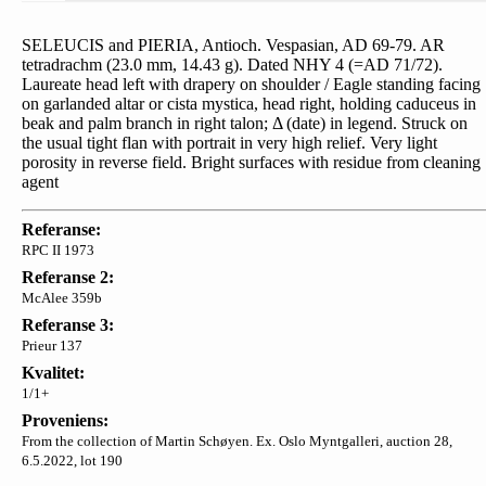
SELEUCIS and PIERIA, Antioch. Vespasian, AD 69-79. AR
tetradrachm (23.0 mm, 14.43 g). Dated NHY 4 (=AD 71/72).
Laureate head left with drapery on shoulder / Eagle standing facing
on garlanded altar or cista mystica, head right, holding caduceus in
beak and palm branch in right talon; Δ (date) in legend. Struck on
the usual tight flan with portrait in very high relief. Very light
porosity in reverse field. Bright surfaces with residue from cleaning
agent
Referanse:
RPC II 1973
Referanse 2:
McAlee 359b
Referanse 3:
Prieur 137
Kvalitet:
1/1+
Proveniens:
From the collection of Martin Schøyen. Ex. Oslo Myntgalleri, auction 28,
6.5.2022, lot 190