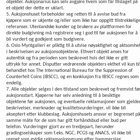
objekter. Auksjonarius kan selv avgjøre hvem som får tilslaget på
et objekt der dette er uklart.
5. Auksjonshuset forbeholder seg retten til å avvise bud fra
kjøpere som er ukjente og/eller som ikke har oppgitt tilstrekkelig
referanser. Utenlandske kunder og brukere av plattformen for
direkte budgivning må registrere seg i god til før auksjonen for å
bli vurdert og godkjent som budgivere.
6. Oslo Myntgalleri er pliktig til å utvise nøyaktighet og aktsomhe
i beskrivelsen av auksjonsobjektene. Ethvert objekt anses for
autentisk og fra perioden som beskrevet hvis det ikke er gitt
uttrykk for annet. Disputter vedrørende objekters ekthet vil kun bl
behandlet hos The International Bureau for the Suppression of
Counterfeit Coins (IBSCC), og en konklusjon fra IBSCC regnes som
endelig.
7. Alle objekter selges i den tilstand som beskrevet og fremvist fø
auksjonsstart. Kjøperne har selv anledning til å besiktige
objektene før auksjonen, og eventuelle reklamasjoner som gjelde
beskrivelser, merknader og kvalitetsvurderinger, vil ikke bli
akseptert etter klubbeslag. Auksjonshusets ansvar er begrenset p
samme måte for de som har gitt forhåndsbud eller bud per
telefon. Vurderinger gjort av en tredjepart, herunder
gradingsselskaper som f.eks. NGC, PCGS og ANACS, vil ikke bli
regnet som gyldig reklamasjonsgrunn etter hammerslag.