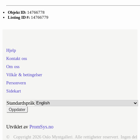
Objekt ID:
14766778
Listing ID #:
14766779
Hjelp
Kontakt oss
Om oss
Vilkår & betingelser
Personvern
Sidekart
Standardspråk
Utviklet av
PromSys.no
© Copyright 2026 Oslo Myntgalleri. Alle rettigheter reservert. Ingen del