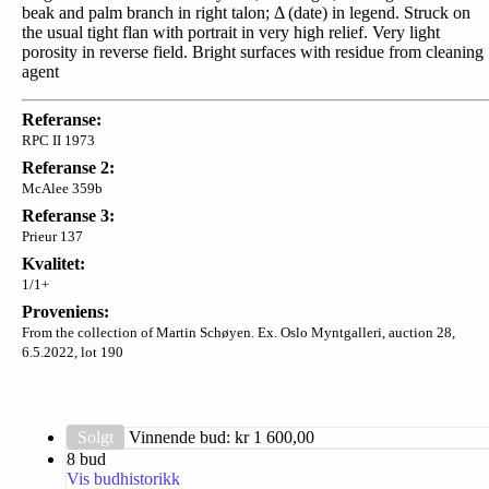
beak and palm branch in right talon; Δ (date) in legend. Struck on
the usual tight flan with portrait in very high relief. Very light
porosity in reverse field. Bright surfaces with residue from cleaning
agent
Referanse:
RPC II 1973
Referanse 2:
McAlee 359b
Referanse 3:
Prieur 137
Kvalitet:
1/1+
Proveniens:
From the collection of Martin Schøyen. Ex. Oslo Myntgalleri, auction 28,
6.5.2022, lot 190
Solgt
Vinnende bud: kr
1 600,00
8 bud
Vis budhistorikk