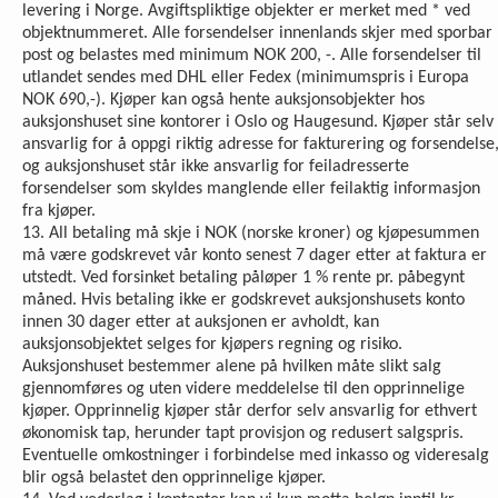
levering i Norge. Avgiftspliktige objekter er merket med * ved
objektnummeret. Alle forsendelser innenlands skjer med sporbar
post og belastes med minimum NOK 200, -. Alle forsendelser til
utlandet sendes med DHL eller Fedex (minimumspris i Europa
NOK 690,-). Kjøper kan også hente auksjonsobjekter hos
auksjonshuset sine kontorer i Oslo og Haugesund. Kjøper står selv
ansvarlig for å oppgi riktig adresse for fakturering og forsendelse
og auksjonshuset står ikke ansvarlig for feiladresserte
forsendelser som skyldes manglende eller feilaktig informasjon
fra kjøper.
13. All betaling må skje i NOK (norske kroner) og kjøpesummen
må være godskrevet vår konto senest 7 dager etter at faktura er
utstedt. Ved forsinket betaling påløper 1 % rente pr. påbegynt
måned. Hvis betaling ikke er godskrevet auksjonshusets konto
innen 30 dager etter at auksjonen er avholdt, kan
auksjonsobjektet selges for kjøpers regning og risiko.
Auksjonshuset bestemmer alene på hvilken måte slikt salg
gjennomføres og uten videre meddelelse til den opprinnelige
kjøper. Opprinnelig kjøper står derfor selv ansvarlig for ethvert
økonomisk tap, herunder tapt provisjon og redusert salgspris.
Eventuelle omkostninger i forbindelse med inkasso og videresalg
blir også belastet den opprinnelige kjøper.