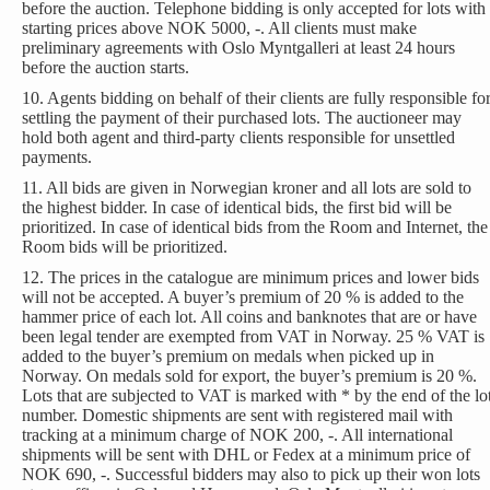
before the auction. Telephone bidding is only accepted for lots with
starting prices above NOK 5000, -. All clients must make
preliminary agreements with Oslo Myntgalleri at least 24 hours
before the auction starts.
10. Agents bidding on behalf of their clients are fully responsible fo
settling the payment of their purchased lots. The auctioneer may
hold both agent and third-party clients responsible for unsettled
payments.
11. All bids are given in Norwegian kroner and all lots are sold to
the highest bidder. In case of identical bids, the first bid will be
prioritized. In case of identical bids from the Room and Internet, the
Room bids will be prioritized.
12. The prices in the catalogue are minimum prices and lower bids
will not be accepted. A buyer’s premium of 20 % is added to the
hammer price of each lot. All coins and banknotes that are or have
been legal tender are exempted from VAT in Norway. 25 % VAT is
added to the buyer’s premium on medals when picked up in
Norway. On medals sold for export, the buyer’s premium is 20 %.
Lots that are subjected to VAT is marked with * by the end of the lo
number. Domestic shipments are sent with registered mail with
tracking at a minimum charge of NOK 200, -. All international
shipments will be sent with DHL or Fedex at a minimum price of
NOK 690, -. Successful bidders may also to pick up their won lots