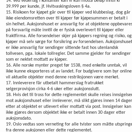
14. Ved vederlag i kontanter kan vi kun motta beløp inntil kr
39.999 per kunde, jf. Hvitvaskingsloven § 4a.
15. Risikoen for kjøpet går over til kjøper ved klubbeslag, dog går
ikke eiendomsretten over til kjøper før kjøpesummen er betalt i
sin helhet. Auksjonshuset er ansvarlig for at objektene oppbevare
på forsvarlig måte inntil de er fysisk overlevert til kjøper eller
fraktfirma. Alle forsendelser skjer på kjøpers regning og risiko, og
kjøper må selv sørge for forsikring av forsendelsen. Auksjonshuse
er ikke ansvarlig for sendinger sittende fast hos utenlandsk
tollvesen, pga. lokale tollregler. Det samme gjelder for sendinger
som er nektet mottatt av kjøper.
16. Alle norske mynter preget før 1538, med enkelte unntak, vil
ikke kunne eksporteres ut av landet. For budgivere som byr online
vil aktuelle objekter med denne restriksjonen være merket.
17. Innleverere får utbetalt hammerslag fratrukket
selgerprovisjon cirka 4-6 uker etter auksjonsslutt.
18. Hvis det til tross for dette reglementet skulle reises inn­sigelse
mot auksjonshuset eller innleverer, må slikt gjøres innen 14 dage
etter at objektet er utlevert eller mottatt via post. Innsigelser kan
ikke gjøres dersom objektet ikke er betalt innen 30 dager etter
auksjonsdato.
19. Oslo vedtas som verneting for alle tvister som måtte utspring
fra denne auksjonen eller dette reglementet.