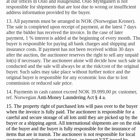
at our offices in Oslo and Haugesund. Oslo Myntgalleri is not
responsible for shipments that are lost due to wrong or insufficient
address information provided by the buyer.
13. All payments must be arranged in NOK (Norwegian Kroner).
The sale is completed upon receipt of payment, at the latest 7 days
after the bidder has received the invoice. In the case of later
payment, 1 % interest is added at the beginning of every month. Th
buyer is responsible for paying all bank charges and shipping and
insurance costs. If payment has not been received within 30 days
after the auction, the auctioneer reserves the right to sell any unpaid
lot(s) if necessary. The auctioneer alone will decide how such sale i
conducted and the sale will always be at the risk/cost of the original
buyer. Such sales may take place without further notice and the
original buyer is responsible for any economic loss due to lost
commission or reduced sale price.
14. Payments in cash cannot exceed NOK 39.999,00 pr. customer,
ref. Norwegian
Anti-Money Laundering Act § 4 a.
15. The property right of purchased lots will pass over to the buyer
when the invoice is fully paid. The auctioneer is responsible for a
careful and secure storage of all lots until they are picked up by the
buyer or a shipping agent. All international shipments are on the ris
of the buyer and the buyer is fully responsible for the insurance of
items that are in transit. The auctioneer is not responsible for local
customs regulations, customs delays, or import VAT issued by