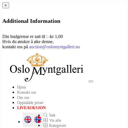
×
Additional Information
Din budgrense er satt til : -kr 1,00
Hvis du ønsker å øke denne,
kontakt oss på
auction@oslomyntgalleri.no
Toggle
Hjem
navigation
Kontakt oss
Om oss
Oppnådde priser
LIVEAUKSJON
Søk
Vis alle
Kategorier