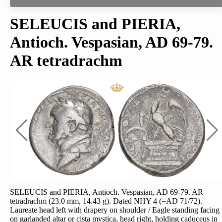
SELEUCIS and PIERIA,
Antioch. Vespasian, AD 69-79.
AR tetradrachm
SELEUCIS and PIERIA, Antioch. Vespasian, AD 69-79. AR
tetradrachm (23.0 mm, 14.43 g). Dated NHY 4 (=AD 71/72).
Laureate head left with drapery on shoulder / Eagle standing facing
on garlanded altar or cista mystica, head right, holding caduceus in