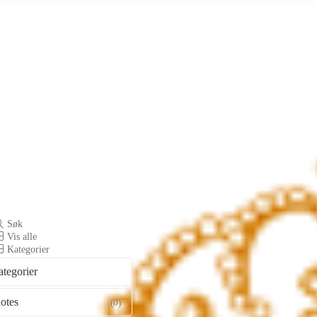
Søk
Vis alle
Kategorier
ategorier
otes
(0)