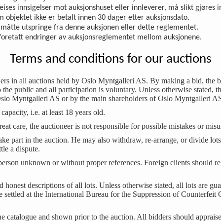
reises inn­sigelser mot auksjonshuset eller innleverer, må slikt gjøres 
om objektet ikke er betalt innen 30 dager etter auksjonsdato.
m måtte utspringe fra denne auksjonen eller dette reglementet.
i foretatt endringer av auksjonsreglementet mellom auksjonene.
Terms and conditions for our auctions
ers in all auctions held by Oslo Myntgalleri AS. By making a bid, the b
the public and all participation is voluntary. Unless otherwise stated,
slo Myntgalleri AS or by the main shareholders of Oslo Myntgalleri A
apacity, i.e. at least 18 years old.
eat care, the auctioneer is not responsible for possible mistakes or mis
take part in the auction. He may also withdraw, re-arrange, or divide lot
ttle a dispute.
person unknown or without proper references. Foreign clients should reg
nd honest descriptions of all lots. Unless otherwise stated, all lots are 
 be settled at the International Bureau for the Suppression of Counterf
the catalogue and shown prior to the auction. All bidders should appraise 