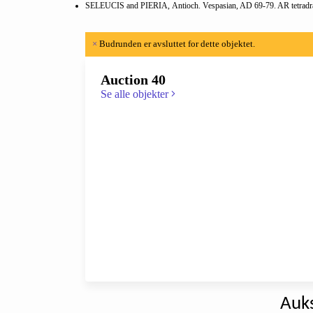
SELEUCIS and PIERIA, Antioch. Vespasian, AD 69-79. AR tetrad
×
Budrunden er avsluttet for dette objektet.
Auction 40
Se alle objekter
Auks