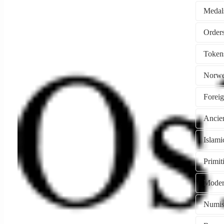
Medal
Token
Norwe
Forei
Ancie
Islami
Primi
Moder
Numism