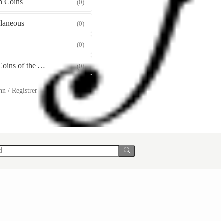
 Coins
(0)
llaneous
(0)
(0)
Gold Coins of the World
(0)
n / Registrer