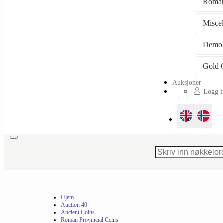
Roman
Misce
Demo
Auksjoner
Logg in
Toggle
navigation
Hjem
Auction 40
Ancient Coins
Roman Provincial Coins