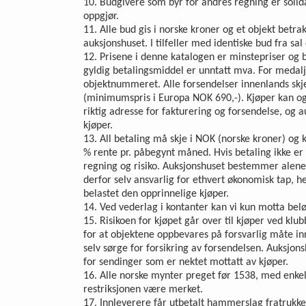
10. Budgivere som byr for andres regning er solidar
oppgjør.
11. Alle bud gis i norske kroner og et objekt betr
auksjonshuset. I tilfeller med identiske bud fra sal 
12. Prisene i denne katalogen er minstepriser og b
gyldig betalingsmiddel er unntatt mva. For medal
objektnummeret. Alle forsendelser innenlands skj
(minimumspris i Europa NOK 690,-). Kjøper kan ogs
riktig adresse for fakturering og forsendelse, og 
kjøper.
13. All betaling må skje i NOK (norske kroner) og
% rente pr. påbegynt måned. Hvis betaling ikke er
regning og risiko. Auksjonshuset bestemmer alene 
derfor selv ansvarlig for ethvert økonomisk tap, h
belastet den opprinnelige kjøper.
14. Ved vederlag i kontanter kan vi kun motta beløp
15. Risikoen for kjøpet går over til kjøper ved kl
for at objektene oppbevares på forsvarlig måte innt
selv sørge for forsikring av forsendelsen. Auksjons
for sendinger som er nektet mottatt av kjøper.
16. Alle norske mynter preget før 1538, med enkel
restriksjonen være merket.
17. Innleverere får utbetalt hammerslag fratrukket