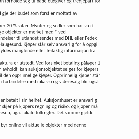
an forholde seg til både budgiver og tredjepart for
d gjelder budet som først er mottatt av
ommer 20 % salær. Mynter og sedler som har vært
ige objekter er merket med * ved
ndelser til utlandet sendes med DHL eller Fedex
augesund. Kjøper står selv ansvarlig for å oppgi
skyldes manglende eller feilaktig informasjon fra
ktura er utstedt. Ved forsinket betaling påløper 1
 avholdt, kan auksjonsobjektet selges for kjøpers
l den opprinnelige kjøper. Opprinnelig kjøper står
 i forbindelse med inkasso og videresalg blir også
r betalt i sin helhet. Auksjonshuset er ansvarlig
er skjer på kjøpers regning og risiko, og kjøper må
lvesen, pga. lokale tollregler. Det samme gjelder
 byr online vil aktuelle objekter med denne