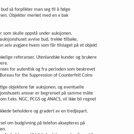
bud så forplikter man seg til å følge
sjonen. Objekter merket med en x bak
ser som skulle oppstå under auksjonen.
auksjonshuset avvise bud, trekke tilbake,
an selv avgjøre hvem som får tilslaget på et objekt
rekkelige referanser. Utenlandske kunder og brukere
vere.
 anses for autentisk og fra perioden som beskrevet
l Bureau for the Suppression of Counterfeit Coins
iktige objektene før auksjonen, og eventuelle
Auksjonshusets ansvar er begrenset på samme måte
som f.eks. NGC, PCGS og ANACS, vil ikke bli regnet
ukkede beholdere og gradert av en tredjepart.
pørsel om budgivning på telefon aksepteres på
en.