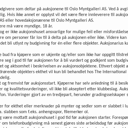
udgivere som deltar på auksjonene til Oslo Myntgalleri AS. Ved å avgi 
lig. Hvis ikke annet er opplyst vil det være flere innleverere til auk
AS eller hovedaksjonærene til Oslo Myntgalleri AS.
vere må være myndige, 18 år.
g er ikke auksjonshuset ansvarlige for mulige feil eller misforståel
re om personer får lov til å delta på auksjonen eller ikke. Videre kan 
t bli utlyst ny budgivning for én eller flere objekter. Auksjonarius k
se bud fra kjøpere som er ukjente og/eller som ikke har oppgitt tilst
e seg i god til før auksjonen for å bli vurdert og godkjent som budgi
ighet og aktsomhet i beskrivelsen av auksjonsobjektene. Ethvert objekt
vedrørende objekters ekthet vil kun bli behandlet hos The Internationa
delig.
t og fremvist før auksjonsstart. Kjøperne har selv anledning til å bes
 og kvalitetsvurderinger, vil ikke bli akseptert etter klubbeslag. 
fon. Vurderinger gjort av en tredjepart, herunder gradingsselskaper 
ier for ekthet eller merknader på mynter og sedler som er slabbet i l
. slabben som f.eks. anhengsspor, filemerker ol.
 og være mottatt auksjonshuset i god tid før auksjonen starter. Fores
om telefonbud­givning må senest gjøres siste arbeidsdag før auksjon