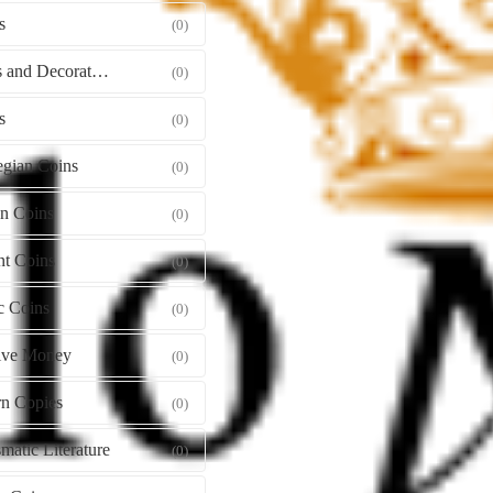
s
(0)
Orders and Decorations
(0)
s
(0)
gian Coins
(0)
gn Coins
(0)
nt Coins
(0)
c Coins
(0)
tive Money
(0)
n Copies
(0)
atic Literature
(0)