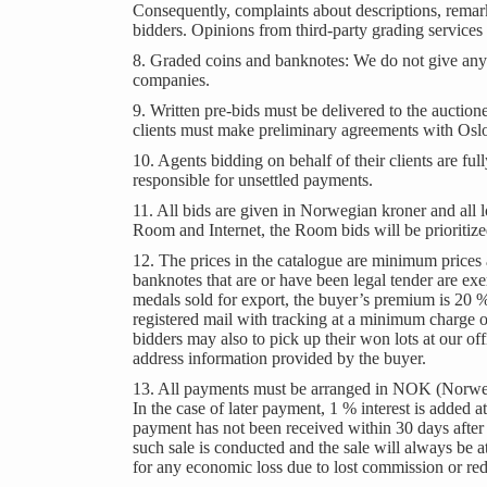
Consequently, complaints about descriptions, remarks
bidders. Opinions from third-party grading service
8. Graded coins and banknotes: We do not give any g
companies.
9. Written pre-bids must be delivered to the auction
clients must make preliminary agreements with Oslo M
10. Agents bidding on behalf of their clients are ful
responsible for unsettled payments.
11. All bids are given in Norwegian kroner and all lots
Room and Internet, the Room bids will be prioritiz
12. The prices in the catalogue are minimum prices 
banknotes that are or have been legal tender are
medals sold for export, the buyer’s premium is 20 %
registered mail with tracking at a minimum charge 
bidders may also to pick up their won lots at our of
address information provided by the buyer.
13. All payments must be arranged in NOK (Norwegian
In the case of later payment, 1 % interest is added 
payment has not been received within 30 days after t
such sale is conducted and the sale will always be at
for any economic loss due to lost commission or red