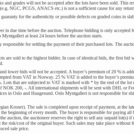
 and grades will not be accepted after the lots have been sold. This res
s (e.g. NGC, PCGS, ANACS etc.) is not a sufficient cause for any return
uaranty for the authenticity or possible defects on graded coins in slab
eer in due time before the auction. Telephone bidding is only accepted f
yntgalleri at least 24 hours before the auction starts.
ly responsible for settling the payment of their purchased lots. The auct
 are sold to the highest bidder. In case of identical bids, the first bid w
ed.
and lower bids will not be accepted. A buyer’s premium of 20 % is adde
 exempted from VAT in Norway. 25 % VAT is added to the buyer’s prem
. Lots that are subjected to VAT is marked with * by the end of the lo
of NOK 200, -. All international shipments will be sent with DHL or F
fices in Oslo and Haugesund. Oslo Myntgalleri is not responsible for shi
 Kroner). The sale is completed upon receipt of payment, at the latest
at the beginning of every month. The buyer is responsible for paying all
he auction, the auctioneer reserves the right to sell any unpaid lot(s) i
 the risk/cost of the original buyer. Such sales may take place without f
uced sale price.