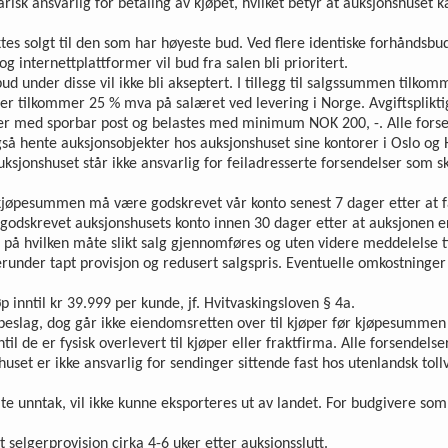
isk ansvarlig for betaling av kjøpet, hvilket betyr at auksjonshuset k
aktes solgt til den som har høyeste bud. Ved flere identiske forhåndsbu
og internettplattformer vil bud fra salen bli prioritert.
ud under disse vil ikke bli akseptert. I tillegg til salgssummen tilk
jer tilkommer 25 % mva på salæret ved levering i Norge. Avgiftsplikt
er med sporbar post og belastes med minimum NOK 200, -. Alle forse
å hente auksjonsobjekter hos auksjonshuset sine kontorer i Oslo og H
auksjonshuset står ikke ansvarlig for feiladresserte forsendelser som 
 kjøpesummen må være godskrevet vår konto senest 7 dager etter at fa
 godskrevet auksjonshusets konto innen 30 dager etter at auksjonen er
på hvilken måte slikt salg gjennomføres og uten videre meddelelse ti
erunder tapt provisjon og redusert salgspris. Eventuelle omkostninger
 inntil kr 39.999 per kunde, jf. Hvitvaskingsloven § 4a.
ubbeslag, dog går ikke eiendomsretten over til kjøper før kjøpesummen e
il de er fysisk overlevert til kjøper eller fraktfirma. Alle forsendels
huset er ikke ansvarlig for sendinger sittende fast hos utenlandsk tol
te unntak, vil ikke kunne eksporteres ut av landet. For budgivere som
 selgerprovisjon cirka 4-6 uker etter auksjonsslutt.