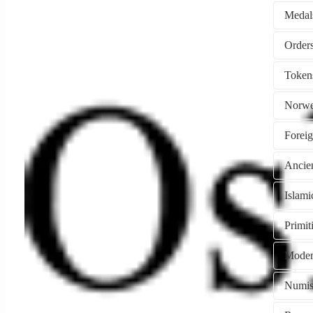
Medal
Token
Norwe
Forei
Ancie
Islami
Primi
Moder
Numism