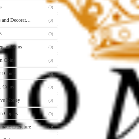
s
(0)
Orders and Decorations
(0)
s
(0)
gian Coins
(0)
gn Coins
(0)
nt Coins
(0)
c Coins
(0)
tive Money
(0)
n Copies
(0)
atic Literature
(0)