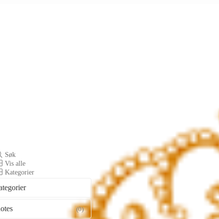
Søk
Vis alle
Kategorier
ategorier
otes
(0)