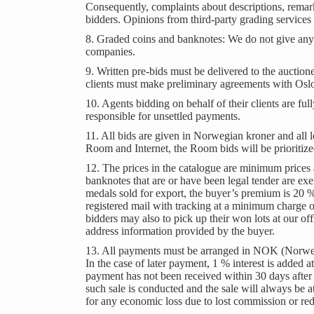
Consequently, complaints about descriptions, remarks
bidders. Opinions from third-party grading service
8. Graded coins and banknotes: We do not give any g
companies.
9. Written pre-bids must be delivered to the auction
clients must make preliminary agreements with Oslo M
10. Agents bidding on behalf of their clients are ful
responsible for unsettled payments.
11. All bids are given in Norwegian kroner and all lots
Room and Internet, the Room bids will be prioritiz
12. The prices in the catalogue are minimum prices 
banknotes that are or have been legal tender are
medals sold for export, the buyer’s premium is 20 %
registered mail with tracking at a minimum charge 
bidders may also to pick up their won lots at our of
address information provided by the buyer.
13. All payments must be arranged in NOK (Norwegian
In the case of later payment, 1 % interest is added 
payment has not been received within 30 days after t
such sale is conducted and the sale will always be at
for any economic loss due to lost commission or red