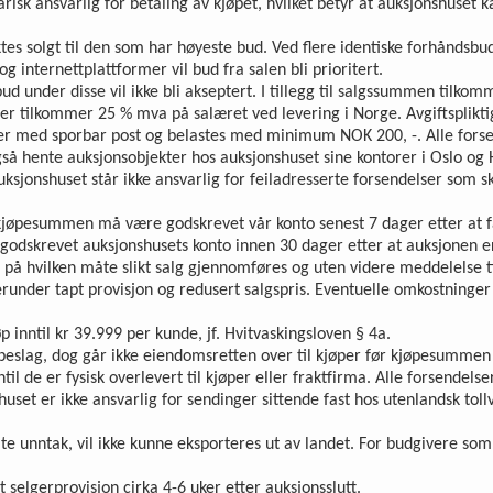
isk ansvarlig for betaling av kjøpet, hvilket betyr at auksjonshuset k
aktes solgt til den som har høyeste bud. Ved flere identiske forhåndsbu
og internettplattformer vil bud fra salen bli prioritert.
ud under disse vil ikke bli akseptert. I tillegg til salgssummen tilk
jer tilkommer 25 % mva på salæret ved levering i Norge. Avgiftsplikt
er med sporbar post og belastes med minimum NOK 200, -. Alle forse
å hente auksjonsobjekter hos auksjonshuset sine kontorer i Oslo og H
auksjonshuset står ikke ansvarlig for feiladresserte forsendelser som 
 kjøpesummen må være godskrevet vår konto senest 7 dager etter at fa
 godskrevet auksjonshusets konto innen 30 dager etter at auksjonen er
på hvilken måte slikt salg gjennomføres og uten videre meddelelse ti
erunder tapt provisjon og redusert salgspris. Eventuelle omkostninger
 inntil kr 39.999 per kunde, jf. Hvitvaskingsloven § 4a.
ubbeslag, dog går ikke eiendomsretten over til kjøper før kjøpesummen e
il de er fysisk overlevert til kjøper eller fraktfirma. Alle forsendels
huset er ikke ansvarlig for sendinger sittende fast hos utenlandsk tol
te unntak, vil ikke kunne eksporteres ut av landet. For budgivere som
 selgerprovisjon cirka 4-6 uker etter auksjonsslutt.