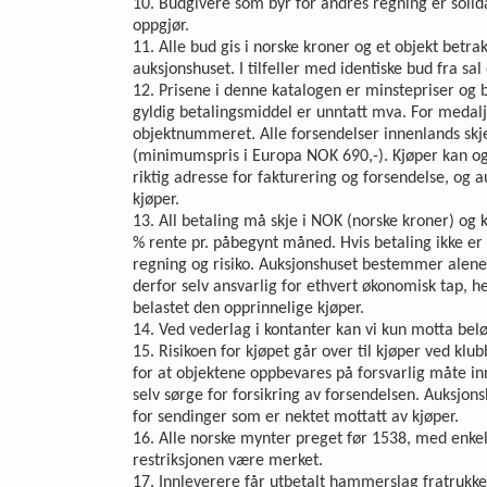
10. Budgivere som byr for andres regning er solidar
oppgjør.
11. Alle bud gis i norske kroner og et objekt betr
auksjonshuset. I tilfeller med identiske bud fra sal 
12. Prisene i denne katalogen er minstepriser og b
gyldig betalingsmiddel er unntatt mva. For medal
objektnummeret. Alle forsendelser innenlands skj
(minimumspris i Europa NOK 690,-). Kjøper kan ogs
riktig adresse for fakturering og forsendelse, og 
kjøper.
13. All betaling må skje i NOK (norske kroner) og
% rente pr. påbegynt måned. Hvis betaling ikke er
regning og risiko. Auksjonshuset bestemmer alene 
derfor selv ansvarlig for ethvert økonomisk tap, h
belastet den opprinnelige kjøper.
14. Ved vederlag i kontanter kan vi kun motta beløp
15. Risikoen for kjøpet går over til kjøper ved kl
for at objektene oppbevares på forsvarlig måte innt
selv sørge for forsikring av forsendelsen. Auksjons
for sendinger som er nektet mottatt av kjøper.
16. Alle norske mynter preget før 1538, med enkel
restriksjonen være merket.
17. Innleverere får utbetalt hammerslag fratrukket