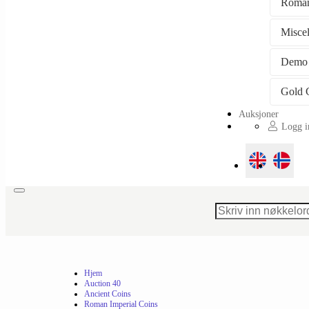
Roman
Misce
Demo
Auksjoner
Logg in
Toggle
navigation
Hjem
Auction 40
Ancient Coins
Roman Imperial Coins