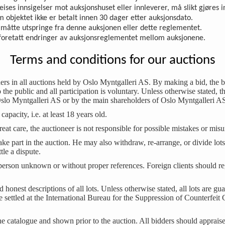
reises inn­sigelser mot auksjonshuset eller innleverer, må slikt gjøres 
om objektet ikke er betalt innen 30 dager etter auksjonsdato.
m måtte utspringe fra denne auksjonen eller dette reglementet.
i foretatt endringer av auksjonsreglementet mellom auksjonene.
Terms and conditions for our auctions
ers in all auctions held by Oslo Myntgalleri AS. By making a bid, the b
the public and all participation is voluntary. Unless otherwise stated,
slo Myntgalleri AS or by the main shareholders of Oslo Myntgalleri A
apacity, i.e. at least 18 years old.
eat care, the auctioneer is not responsible for possible mistakes or mis
take part in the auction. He may also withdraw, re-arrange, or divide lot
ttle a dispute.
person unknown or without proper references. Foreign clients should reg
nd honest descriptions of all lots. Unless otherwise stated, all lots are 
 be settled at the International Bureau for the Suppression of Counterf
the catalogue and shown prior to the auction. All bidders should appraise 