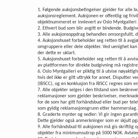
1. Følgende auksjonsbetingelser gjelder for alle b
auksjonsreglement. Auksjonen er offentlig og frivil
objektnummeret er innlevert av Oslo Myntgalleri 
2. Ethvert bud som blir avgitt er bindende. Budgi
3. Alle auksjonsoppdrag behandles omsorgsfullt, do
4. Auksjonshuset forbeholder seg retten til å avgjø
omgruppere eller dele objekter. Ved uenighet kan de
der dette er uklart.
5. Auksjonshuset forbeholder seg retten til å avvi
av plattformen for direkte budgivning må registrer
6. Oslo Myntgalleri er pliktig til å utvise nøyakt
hvis det ikke er gitt uttrykk for annet. Disputter 
(IBSCC), og en konklusjon fra IBSCC regnes som en
7. Alle objekter selges i den tilstand som beskreve
reklamasjoner som gjelder beskrivelser, merknader
for de som har gitt forhåndsbud eller bud per tele
som gyldig reklamasjonsgrunn etter hammerslag.
8. Graderte mynter og sedler: Vi gir ingen garant
Dette gjelder også anmerkninger som er skjult pga
9. Alle forhåndsbud til auksjonen må gis skriftlig
objekter fra minimumsutrop på 5000 NOK. Avtaler 