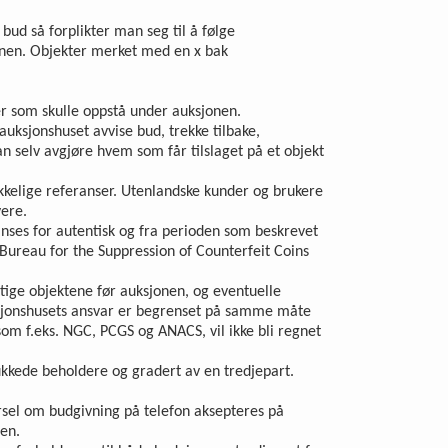
bud så forplikter man seg til å følge
sjonen. Objekter merket med en x bak
ser som skulle oppstå under auksjonen.
auksjonshuset avvise bud, trekke tilbake,
an selv avgjøre hvem som får tilslaget på et objekt
rekkelige referanser. Utenlandske kunder og brukere
vere.
 anses for autentisk og fra perioden som beskrevet
l Bureau for the Suppression of Counterfeit Coins
iktige objektene før auksjonen, og eventuelle
Auksjonshusets ansvar er begrenset på samme måte
som f.eks. NGC, PCGS og ANACS, vil ikke bli regnet
ukkede beholdere og gradert av en tredjepart.
pørsel om budgivning på telefon aksepteres på
en.