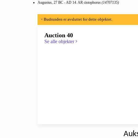
Augustus, 27 BC - AD 14. AR cistophorus
(14707135)
×
Budrunden er avsluttet for dette objektet.
Auction 40
Se alle objekter
Auks