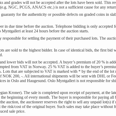
 and grades will not be accepted after the lots have been sold. This res
s (e.g. NGC, PCGS, ANACS etc.) is not a sufficient cause for any return
uaranty for the authenticity or possible defects on graded coins in slab
eer in due time before the auction. Telephone bidding is only accepted f
yntgalleri at least 24 hours before the auction starts.
ly responsible for settling the payment of their purchased lots. The auct
 are sold to the highest bidder. In case of identical bids, the first bid w
ed.
and lower bids will not be accepted. A buyer’s premium of 20 % is adde
 exempted from VAT in Norway. 25 % VAT is added to the buyer’s prem
. Lots that are subjected to VAT is marked with * by the end of the lo
of NOK 200, -. All international shipments will be sent with DHL or F
fices in Oslo and Haugesund. Oslo Myntgalleri is not responsible for shi
 Kroner). The sale is completed upon receipt of payment, at the latest
at the beginning of every month. The buyer is responsible for paying all
he auction, the auctioneer reserves the right to sell any unpaid lot(s) i
 the risk/cost of the original buyer. Such sales may take place without f
uced sale price.