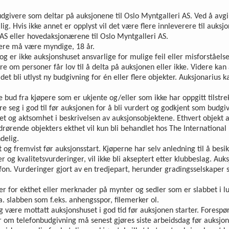
udgivere som deltar på auksjonene til Oslo Myntgalleri AS. Ved å avgi 
lig. Hvis ikke annet er opplyst vil det være flere innleverere til auk
AS eller hovedaksjonærene til Oslo Myntgalleri AS.
vere må være myndige, 18 år.
g er ikke auksjonshuset ansvarlige for mulige feil eller misforståel
re om personer får lov til å delta på auksjonen eller ikke. Videre kan 
t bli utlyst ny budgivning for én eller flere objekter. Auksjonarius k
se bud fra kjøpere som er ukjente og/eller som ikke har oppgitt tilst
e seg i god til før auksjonen for å bli vurdert og godkjent som budgi
ighet og aktsomhet i beskrivelsen av auksjonsobjektene. Ethvert objekt
vedrørende objekters ekthet vil kun bli behandlet hos The Internationa
delig.
t og fremvist før auksjonsstart. Kjøperne har selv anledning til å bes
 og kvalitetsvurderinger, vil ikke bli akseptert etter klubbeslag. 
fon. Vurderinger gjort av en tredjepart, herunder gradingsselskaper 
ier for ekthet eller merknader på mynter og sedler som er slabbet i l
. slabben som f.eks. anhengsspor, filemerker ol.
 og være mottatt auksjonshuset i god tid før auksjonen starter. Fores
om telefonbud­givning må senest gjøres siste arbeidsdag før auksjon