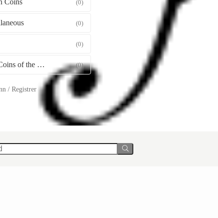
 Coins
(0)
llaneous
(0)
(0)
Gold Coins of the World
(0)
n / Registrer