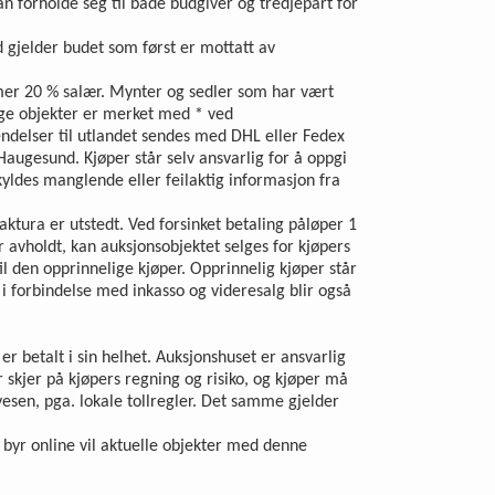
an forholde seg til både budgiver og tredjepart for
d gjelder budet som først er mottatt av
ommer 20 % salær. Mynter og sedler som har vært
ige objekter er merket med * ved
ndelser til utlandet sendes med DHL eller Fedex
augesund. Kjøper står selv ansvarlig for å oppgi
skyldes manglende eller feilaktig informasjon fra
ktura er utstedt. Ved forsinket betaling påløper 1
 avholdt, kan auksjonsobjektet selges for kjøpers
l den opprinnelige kjøper. Opprinnelig kjøper står
 i forbindelse med inkasso og videresalg blir også
r betalt i sin helhet. Auksjonshuset er ansvarlig
er skjer på kjøpers regning og risiko, og kjøper må
lvesen, pga. lokale tollregler. Det samme gjelder
 byr online vil aktuelle objekter med denne