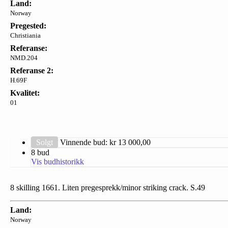
Land:
Norway
Pregested:
Christiania
Referanse:
NMD.204
Referanse 2:
H.69F
Kvalitet:
01
Solgt
Vinnende bud: kr
13 000,00
8 bud
Vis budhistorikk
8 skilling 1661. Liten pregesprekk/minor striking crack. S.49
Land:
Norway