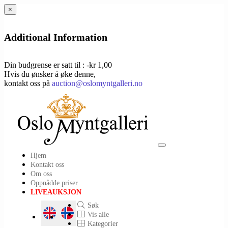
×
Additional Information
Din budgrense er satt til : -kr 1,00
Hvis du ønsker å øke denne,
kontakt oss på
auction@oslomyntgalleri.no
Toggle
Hjem
navigation
Kontakt oss
Om oss
Oppnådde priser
LIVEAUKSJON
Søk
Vis alle
Kategorier