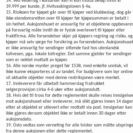
14. Ved vederlag i kontanter kan vi kun motta beløp inntil kr
39.999 per kunde, jf. Hvitvaskingsloven § 4a.
15. Risikoen for kjøpet går over til kjøper ved klubbeslag, dog går
ikke eiendomsretten over til kjøper før kjøpesummen er betalt i
sin helhet. Auksjonshuset er ansvarlig for at objektene oppbevare
på forsvarlig måte inntil de er fysisk overlevert til kjøper eller
fraktfirma. Alle forsendelser skjer på kjøpers regning og risiko, og
kjøper må selv sørge for forsikring av forsendelsen. Auksjonshuse
er ikke ansvarlig for sendinger sittende fast hos utenlandsk
tollvesen, pga. lokale tollregler. Det samme gjelder for sendinger
som er nektet mottatt av kjøper.
16. Alle norske mynter preget før 1538, med enkelte unntak, vil
ikke kunne eksporteres ut av landet. For budgivere som byr online
vil aktuelle objekter med denne restriksjonen være merket.
17. Innleverere får utbetalt hammerslag fratrukket
selgerprovisjon cirka 4-6 uker etter auksjonsslutt.
18. Hvis det til tross for dette reglementet skulle reises inn­sigelse
mot auksjonshuset eller innleverer, må slikt gjøres innen 14 dage
etter at objektet er utlevert eller mottatt via post. Innsigelser kan
ikke gjøres dersom objektet ikke er betalt innen 30 dager etter
auksjonsdato.
19. Oslo vedtas som verneting for alle tvister som måtte utspring
fra denne auksjonen eller dette reglementet.