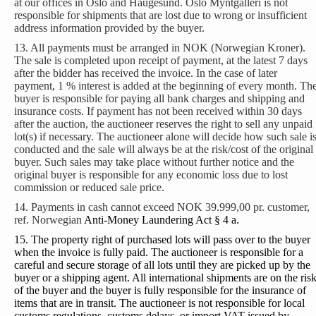
at our offices in Oslo and Haugesund. Oslo Myntgalleri is not
responsible for shipments that are lost due to wrong or insufficient
address information provided by the buyer.
13. All payments must be arranged in NOK (Norwegian Kroner).
The sale is completed upon receipt of payment, at the latest 7 days
after the bidder has received the invoice. In the case of later
payment, 1 % interest is added at the beginning of every month. Th
buyer is responsible for paying all bank charges and shipping and
insurance costs. If payment has not been received within 30 days
after the auction, the auctioneer reserves the right to sell any unpaid
lot(s) if necessary. The auctioneer alone will decide how such sale i
conducted and the sale will always be at the risk/cost of the original
buyer. Such sales may take place without further notice and the
original buyer is responsible for any economic loss due to lost
commission or reduced sale price.
14. Payments in cash cannot exceed NOK 39.999,00 pr. customer,
ref. Norwegian
Anti-Money Laundering Act § 4 a.
15. The property right of purchased lots will pass over to the buyer
when the invoice is fully paid. The auctioneer is responsible for a
careful and secure storage of all lots until they are picked up by the
buyer or a shipping agent. All international shipments are on the ris
of the buyer and the buyer is fully responsible for the insurance of
items that are in transit. The auctioneer is not responsible for local
customs regulations, customs delays, or import VAT issued by