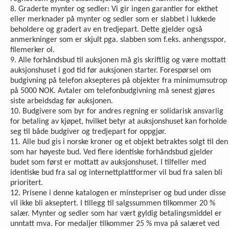
8. Graderte mynter og sedler: Vi gir ingen garantier for ekthet
eller merknader på mynter og sedler som er slabbet i lukkede
beholdere og gradert av en tredjepart. Dette gjelder også
anmerkninger som er skjult pga. slabben som f.eks. anhengsspor,
filemerker ol.
9. Alle forhåndsbud til auksjonen må gis skriftlig og være mottatt
auksjonshuset i god tid før auksjonen starter. Forespørsel om
budgivning på telefon aksepteres på objekter fra minimumsutrop
på 5000 NOK. Avtaler om telefonbud­givning må senest gjøres
siste arbeidsdag før auksjonen.
10. Budgivere som byr for andres regning er solidarisk ansvarlig
for betaling av kjøpet, hvilket betyr at auksjonshuset kan forholde
seg til både budgiver og tredjepart for oppgjør.
11. Alle bud gis i norske kroner og et objekt betraktes solgt til den
som har høyeste bud. Ved flere identiske forhåndsbud gjelder
budet som først er mottatt av auksjonshuset. I tilfeller med
identiske bud fra sal og internettplattformer vil bud fra salen bli
prioritert.
12. Prisene i denne katalogen er minstepriser og bud under disse
vil ikke bli akseptert. I tillegg til salgssummen tilkommer 20 %
salær. Mynter og sedler som har vært gyldig betalingsmiddel er
unntatt mva. For medaljer tilkommer 25 % mva på salæret ved