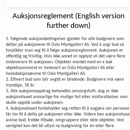
Auksjonsreglement (English version
further down)
1. Følgende auksjonsbetingelser gjelder for alle budgivere som
deltar på auksjonene til Oslo Myntgalleri AS. Ved å avgi bud så
forplikter man seg til å følge auksjonsreglement. Auksjonen er
offentlig og frivillig. Hvis ikke annet er opplyst vil det være flere
innleverere til auksjonen. Objekter merket med en x bak
objektnummeret er innlevert av Oslo Myntgalleri AS eller
hovedaksjonærene til Oslo Myntgalleri AS.
2. Ethvert bud som blir avgitt er bindende. Budgivere må være
myndige, 18 år.
3. Alle auksjonsoppdrag behandles omsorgsfullt, dog er ikke
auksjonshuset ansvarlige for mulige feil eller misforståelser som
skulle oppstå under auksjonen.
4. Auksjonshuset forbeholder seg retten til å avgjøre om personer
får lov til å delta på auksjonen eller ikke. Videre kan auksjonshuse
avvise bud, trekke tilbake, omgruppere eller dele objekter. Ved
uenighet kan det bli utlyst ny budgivning for én eller flere