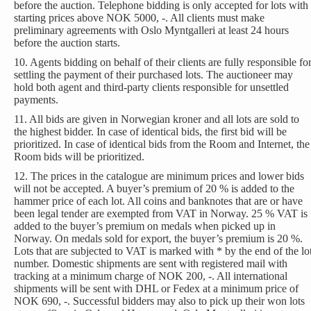
before the auction. Telephone bidding is only accepted for lots with
starting prices above NOK 5000, -. All clients must make
preliminary agreements with Oslo Myntgalleri at least 24 hours
before the auction starts.
10. Agents bidding on behalf of their clients are fully responsible fo
settling the payment of their purchased lots. The auctioneer may
hold both agent and third-party clients responsible for unsettled
payments.
11. All bids are given in Norwegian kroner and all lots are sold to
the highest bidder. In case of identical bids, the first bid will be
prioritized. In case of identical bids from the Room and Internet, the
Room bids will be prioritized.
12. The prices in the catalogue are minimum prices and lower bids
will not be accepted. A buyer’s premium of 20 % is added to the
hammer price of each lot. All coins and banknotes that are or have
been legal tender are exempted from VAT in Norway. 25 % VAT is
added to the buyer’s premium on medals when picked up in
Norway. On medals sold for export, the buyer’s premium is 20 %.
Lots that are subjected to VAT is marked with * by the end of the lo
number. Domestic shipments are sent with registered mail with
tracking at a minimum charge of NOK 200, -. All international
shipments will be sent with DHL or Fedex at a minimum price of
NOK 690, -. Successful bidders may also to pick up their won lots