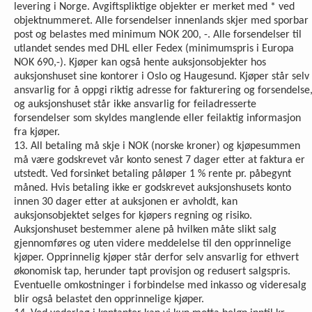
levering i Norge. Avgiftspliktige objekter er merket med * ved
objektnummeret. Alle forsendelser innenlands skjer med sporbar
post og belastes med minimum NOK 200, -. Alle forsendelser til
utlandet sendes med DHL eller Fedex (minimumspris i Europa
NOK 690,-). Kjøper kan også hente auksjonsobjekter hos
auksjonshuset sine kontorer i Oslo og Haugesund. Kjøper står selv
ansvarlig for å oppgi riktig adresse for fakturering og forsendelse
og auksjonshuset står ikke ansvarlig for feiladresserte
forsendelser som skyldes manglende eller feilaktig informasjon
fra kjøper.
13. All betaling må skje i NOK (norske kroner) og kjøpesummen
må være godskrevet vår konto senest 7 dager etter at faktura er
utstedt. Ved forsinket betaling påløper 1 % rente pr. påbegynt
måned. Hvis betaling ikke er godskrevet auksjonshusets konto
innen 30 dager etter at auksjonen er avholdt, kan
auksjonsobjektet selges for kjøpers regning og risiko.
Auksjonshuset bestemmer alene på hvilken måte slikt salg
gjennomføres og uten videre meddelelse til den opprinnelige
kjøper. Opprinnelig kjøper står derfor selv ansvarlig for ethvert
økonomisk tap, herunder tapt provisjon og redusert salgspris.
Eventuelle omkostninger i forbindelse med inkasso og videresalg
blir også belastet den opprinnelige kjøper.