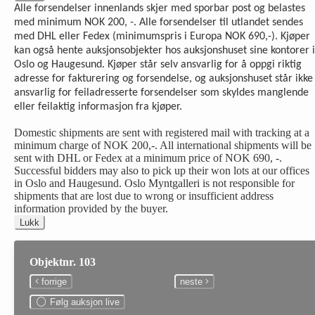
Alle forsendelser innenlands skjer med sporbar post og belastes
med minimum NOK 200, -. Alle forsendelser til utlandet sendes
med DHL eller Fedex (minimumspris i Europa NOK 690,-). Kjøper
kan også hente auksjonsobjekter hos auksjonshuset sine kontorer i
Oslo og Haugesund. Kjøper står selv ansvarlig for å oppgi riktig
adresse for fakturering og forsendelse, og auksjonshuset står ikke
ansvarlig for feiladresserte forsendelser som skyldes manglende
eller feilaktig informasjon fra kjøper.
Domestic shipments are sent with registered mail with tracking at a
minimum charge of NOK 200,-. All international shipments will be
sent with DHL or Fedex at a minimum price of NOK 690, -.
Successful bidders may also to pick up their won lots at our offices
in Oslo and Haugesund. Oslo Myntgalleri is not responsible for
shipments that are lost due to wrong or insufficient address
information provided by the buyer.
Lukk
Objektnr. 103
forrige
neste
Følg auksjon live