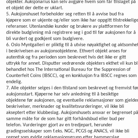
objekter. Auksjonarius kan selv avgjøre hvem som får tilslaget på
et objekt der dette er uklart.
5. Auksjonshuset forbeholder seg retten til å avvise bud fra
kjøpere som er ukjente og/eller som ikke har oppgitt tilstrekkelig
referanser. Utenlandske kunder og brukere av plattformen for
direkte budgivning må registrere seg i god til før auksjonen for å
bli vurdert og godkjent som budgivere.
6. Oslo Myntgalleri er pliktig til å utvise nøyaktighet og aktsomhe
i beskrivelsen av auksjonsobjektene. Ethvert objekt anses for
autentisk og fra perioden som beskrevet hvis det ikke er gitt
uttrykk for annet. Disputter vedrørende objekters ekthet vil kun bl
behandlet hos The International Bureau for the Suppression of
Counterfeit Coins (IBSCC), og en konklusjon fra IBSCC regnes som
endelig.
7. Alle objekter selges i den tilstand som beskrevet og fremvist fø
auksjonsstart. Kjøperne har selv anledning til å besiktige
objektene før auksjonen, og eventuelle reklamasjoner som gjelde
beskrivelser, merknader og kvalitetsvurderinger, vil ikke bli
akseptert etter klubbeslag. Auksjonshusets ansvar er begrenset p
samme måte for de som har gitt forhåndsbud eller bud per
telefon. Vurderinger gjort av en tredjepart, herunder
gradingsselskaper som f.eks. NGC, PCGS og ANACS, vil ikke bli
regnet som gyldig reklamasjonsgrunn etter hammerslag.