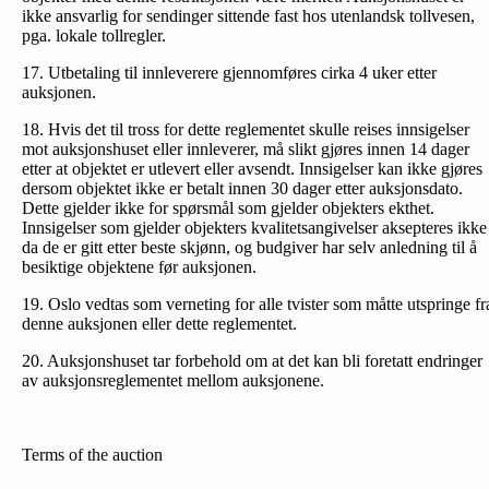
ikke ansvarlig for sendinger sittende fast hos utenlandsk tollvesen,
pga. lokale tollregler.
17. Utbetaling til innleverere gjennomføres cirka 4 uker etter
auksjonen.
18. Hvis det til tross for dette reglementet skulle reises inn­sigelser
mot auksjonshuset eller innleverer, må slikt gjøres innen 14 dager
etter at objektet er utlevert eller avsendt. Innsigelser kan ikke gjøres
dersom objektet ikke er betalt innen 30 dager etter auksjonsdato.
Dette gjelder ikke for spørsmål som gjelder objekters ekthet.
Innsigelser som gjelder objekters kvalitetsangivelser aksepteres ikke
da de er gitt etter beste skjønn, og budgiver har selv anledning til å
besiktige objektene før auksjonen.
19. Oslo vedtas som verneting for alle tvister som måtte utspringe fr
denne auksjonen eller dette reglementet.
20. Auksjonshuset tar forbehold om at det kan bli foretatt endringer
av auksjonsreglementet mellom auksjonene.
Terms of the auction