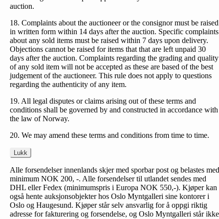
auction.
18. Complaints about the auctioneer or the consignor must be raised
in written form within 14 days after the auction. Specific complaints
about any sold items must be raised within 7 days upon delivery.
Objections cannot be raised for items that that are left unpaid 30
days after the auction. Complaints regarding the grading and quality
of any sold item will not be accepted as these are based of the best
judgement of the auctioneer. This rule does not apply to questions
regarding the authenticity of any item.
19. All legal disputes or claims arising out of these terms and
conditions shall be governed by and constructed in accordance with
the law of Norway.
20. We may amend these terms and conditions from time to time.
Lukk
Alle forsendelser innenlands skjer med sporbar post og belastes me
minimum NOK 200, -. Alle forsendelser til utlandet sendes med
DHL eller Fedex (minimumspris i Europa NOK 550,-). Kjøper kan
også hente auksjonsobjekter hos Oslo Myntgalleri sine kontorer i
Oslo og Haugesund. Kjøper står selv ansvarlig for å oppgi riktig
adresse for fakturering og forsendelse, og Oslo Myntgalleri står ikke