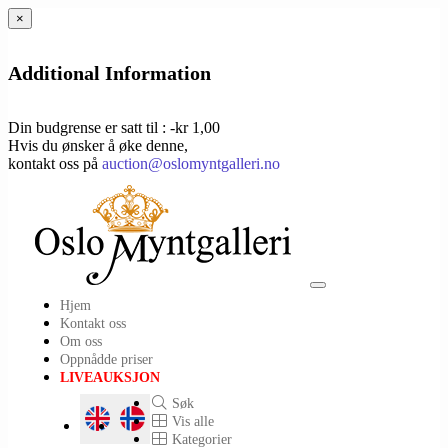
×
Additional Information
Din budgrense er satt til : -kr 1,00
Hvis du ønsker å øke denne,
kontakt oss på
auction@oslomyntgalleri.no
Toggle
Hjem
navigation
Kontakt oss
Om oss
Oppnådde priser
LIVEAUKSJON
Søk
Vis alle
Kategorier