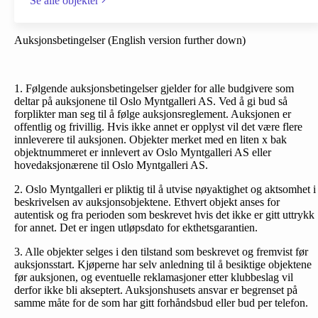
Se alle objekter
Auksjonsbetingelser (English version further down)
1. Følgende auksjonsbetingelser gjelder for alle budgivere som
deltar på auksjonene til Oslo Myntgalleri AS. Ved å gi bud så
forplikter man seg til å følge auksjonsreglement. Auksjonen er
offentlig og frivillig. Hvis ikke annet er opplyst vil det være flere
innleverere til auksjonen. Objekter merket med en liten x bak
objektnummeret er innlevert av Oslo Myntgalleri AS eller
hovedaksjonærene til Oslo Myntgalleri AS.
2. Oslo Myntgalleri er pliktig til å utvise nøyaktighet og aktsomhet i
beskrivelsen av auksjonsobjektene. Ethvert objekt anses for
autentisk og fra perioden som beskrevet hvis det ikke er gitt uttrykk
for annet. Det er ingen utløpsdato for ekthetsgarantien.
3. Alle objekter selges i den tilstand som beskrevet og fremvist før
auksjonsstart. Kjøperne har selv anledning til å besiktige objektene
før auksjonen, og eventuelle reklamasjoner etter klubbeslag vil
derfor ikke bli akseptert. Auksjonshusets ansvar er begrenset på
samme måte for de som har gitt forhåndsbud eller bud per telefon.