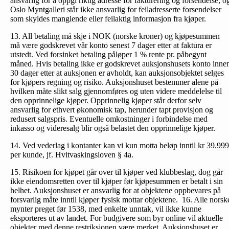
ansvarlig for å oppgi riktig adresse for fakturering og forsendelse, o
Oslo Myntgalleri står ikke ansvarlig for feiladresserte forsendelser
som skyldes manglende eller feilaktig informasjon fra kjøper.
13. All betaling må skje i NOK (norske kroner) og kjøpesummen
må være godskrevet vår konto senest 7 dager etter at faktura er
utstedt. Ved forsinket betaling påløper 1 % rente pr. påbegynt
måned. Hvis betaling ikke er godskrevet auksjonshusets konto inne
30 dager etter at auksjonen er avholdt, kan auksjonsobjektet selges
for kjøpers regning og risiko. Auksjonshuset bestemmer alene på
hvilken måte slikt salg gjennomføres og uten videre meddelelse til
den opprinnelige kjøper. Opprinnelig kjøper står derfor selv
ansvarlig for ethvert økonomisk tap, herunder tapt provisjon og
redusert salgspris. Eventuelle omkostninger i forbindelse med
inkasso og videresalg blir også belastet den opprinnelige kjøper.
14. Ved vederlag i kontanter kan vi kun motta beløp inntil kr 39.999
per kunde, jf. Hvitvaskingsloven § 4a.
15. Risikoen for kjøpet går over til kjøper ved klubbeslag, dog går
ikke eiendomsretten over til kjøper før kjøpesummen er betalt i sin
helhet. Auksjonshuset er ansvarlig for at objektene oppbevares på
forsvarlig måte inntil kjøper fysisk mottar objektene. 16. Alle norsk
mynter preget før 1538, med enkelte unntak, vil ikke kunne
eksporteres ut av landet. For budgivere som byr online vil aktuelle
objekter med denne restriksjonen være merket. Auksjonshuset er