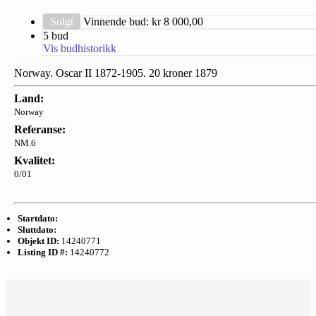
Solgt
Vinnende bud: kr
8 000,00
5 bud
Vis budhistorikk
Norway. Oscar II 1872-1905. 20 kroner 1879
Land:
Norway
Referanse:
NM.6
Kvalitet:
0/01
Startdato:
Sluttdato:
Objekt ID:
14240771
Listing ID #:
14240772