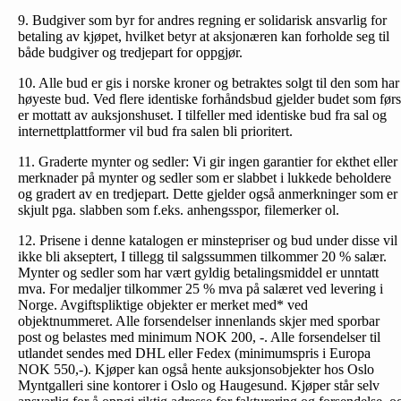
9. Budgiver som byr for andres regning er solidarisk ansvarlig for
betaling av kjøpet, hvilket betyr at aksjonæren kan forholde seg til
både budgiver og tredjepart for oppgjør.
10. Alle bud er gis i norske kroner og betraktes solgt til den som har
høyeste bud. Ved flere identiske forhåndsbud gjelder budet som førs
er mottatt av auksjonshuset. I tilfeller med identiske bud fra sal og
internettplattformer vil bud fra salen bli prioritert.
11. Graderte mynter og sedler: Vi gir ingen garantier for ekthet eller
merknader på mynter og sedler som er slabbet i lukkede beholdere
og gradert av en tredjepart. Dette gjelder også anmerkninger som er
skjult pga. slabben som f.eks. anhengsspor, filemerker ol.
12. Prisene i denne katalogen er minstepriser og bud under disse vil
ikke bli akseptert, I tillegg til salgssummen tilkommer 20 % salær.
Mynter og sedler som har vært gyldig betalingsmiddel er unntatt
mva. For medaljer tilkommer 25 % mva på salæret ved levering i
Norge. Avgiftspliktige objekter er merket med* ved
objektnummeret. Alle forsendelser innenlands skjer med sporbar
post og belastes med minimum NOK 200, -. Alle forsendelser til
utlandet sendes med DHL eller Fedex (minimumspris i Europa
NOK 550,-). Kjøper kan også hente auksjonsobjekter hos Oslo
Myntgalleri sine kontorer i Oslo og Haugesund. Kjøper står selv