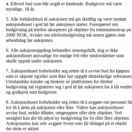
4. Ethvert bud som blir avgitt er bindende. Budgivere må være
myndige, 18 år.
5. Alle forhåndsbud til auksjonen må gis skriftlig og være mottatt
auksjonshuset i god tid før auksjonen starter. Forespørsel om
budgivning på telefon aksepteres på objekter fra minimumsutrop på
2000 NOK. Avtaler om telefonbud­givning må senest gjøres siste
arbeidsdag før auksjonen.
6. Alle auksjonsoppdrag behandles omsorgsfullt, dog er ikke
auksjonshuset ansvarlige for mulige feil eller misforståelser som
skulle oppstå under auksjonen.
7. Auksjonshuset forbeholder seg retten til å avvise bud fra kjøpere
som er ukjente og/eller som ikke har oppgitt tilstrekkelige referanser
Utenlandske kunder og brukere av plattformen for direkte
budgivning må registreres seg i god til før auksjonen for å bli vurder
og godkjent som budgivere.
8. Auksjonshuset forbeholder seg retten til å avgjøre om personer få
lov til å delta på auksjonen eller ikke. Videre kan auksjonshuset
avvise bud, trekke tilbake, omgruppere eller dele objekter. Ved
uenighet kan det bli utlyst ny budgivning for én eller flere objekter.
Auksjonarius kan selv avgjøre hvem som får tilslaget på et objekt
der dette er uklart.