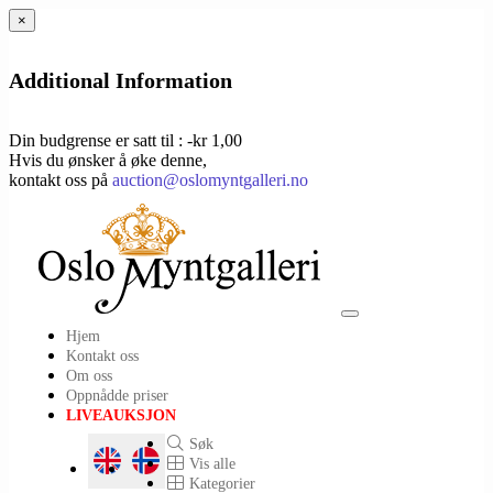
×
Additional Information
Din budgrense er satt til : -kr 1,00
Hvis du ønsker å øke denne,
kontakt oss på
auction@oslomyntgalleri.no
Toggle
Hjem
navigation
Kontakt oss
Om oss
Oppnådde priser
LIVEAUKSJON
Søk
Vis alle
Kategorier