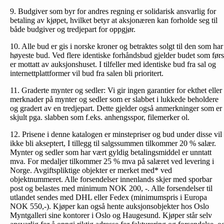
9. Budgiver som byr for andres regning er solidarisk ansvarlig for
betaling av kjøpet, hvilket betyr at aksjonæren kan forholde seg til
både budgiver og tredjepart for oppgjør.
10. Alle bud er gis i norske kroner og betraktes solgt til den som har
høyeste bud. Ved flere identiske forhåndsbud gjelder budet som førs
er mottatt av auksjonshuset. I tilfeller med identiske bud fra sal og
internettplattformer vil bud fra salen bli prioritert.
11. Graderte mynter og sedler: Vi gir ingen garantier for ekthet eller
merknader på mynter og sedler som er slabbet i lukkede beholdere
og gradert av en tredjepart. Dette gjelder også anmerkninger som er
skjult pga. slabben som f.eks. anhengsspor, filemerker ol.
12. Prisene i denne katalogen er minstepriser og bud under disse vil
ikke bli akseptert, I tillegg til salgssummen tilkommer 20 % salær.
Mynter og sedler som har vært gyldig betalingsmiddel er unntatt
mva. For medaljer tilkommer 25 % mva på salæret ved levering i
Norge. Avgiftspliktige objekter er merket med* ved
objektnummeret. Alle forsendelser innenlands skjer med sporbar
post og belastes med minimum NOK 200, -. Alle forsendelser til
utlandet sendes med DHL eller Fedex (minimumspris i Europa
NOK 550,-). Kjøper kan også hente auksjonsobjekter hos Oslo
Myntgalleri sine kontorer i Oslo og Haugesund. Kjøper står selv