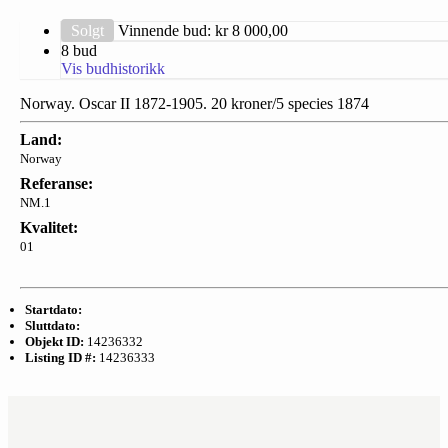
Solgt
Vinnende bud: kr
8 000,00
8 bud
Vis budhistorikk
Norway. Oscar II 1872-1905. 20 kroner/5 species 1874
Land:
Norway
Referanse:
NM.1
Kvalitet:
01
Startdato:
Sluttdato:
Objekt ID:
14236332
Listing ID #:
14236333