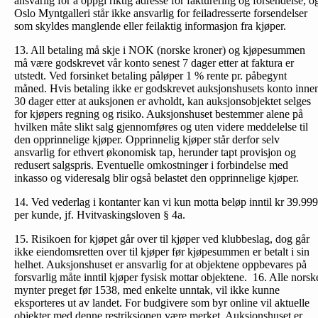
ansvarlig for å oppgi riktig adresse for fakturering og forsendelse, o
Oslo Myntgalleri står ikke ansvarlig for feiladresserte forsendelser
som skyldes manglende eller feilaktig informasjon fra kjøper.
13. All betaling må skje i NOK (norske kroner) og kjøpesummen
må være godskrevet vår konto senest 7 dager etter at faktura er
utstedt. Ved forsinket betaling påløper 1 % rente pr. påbegynt
måned. Hvis betaling ikke er godskrevet auksjonshusets konto inne
30 dager etter at auksjonen er avholdt, kan auksjonsobjektet selges
for kjøpers regning og risiko. Auksjonshuset bestemmer alene på
hvilken måte slikt salg gjennomføres og uten videre meddelelse til
den opprinnelige kjøper. Opprinnelig kjøper står derfor selv
ansvarlig for ethvert økonomisk tap, herunder tapt provisjon og
redusert salgspris. Eventuelle omkostninger i forbindelse med
inkasso og videresalg blir også belastet den opprinnelige kjøper.
14. Ved vederlag i kontanter kan vi kun motta beløp inntil kr 39.999
per kunde, jf. Hvitvaskingsloven § 4a.
15. Risikoen for kjøpet går over til kjøper ved klubbeslag, dog går
ikke eiendomsretten over til kjøper før kjøpesummen er betalt i sin
helhet. Auksjonshuset er ansvarlig for at objektene oppbevares på
forsvarlig måte inntil kjøper fysisk mottar objektene. 16. Alle norsk
mynter preget før 1538, med enkelte unntak, vil ikke kunne
eksporteres ut av landet. For budgivere som byr online vil aktuelle
objekter med denne restriksjonen være merket. Auksjonshuset er