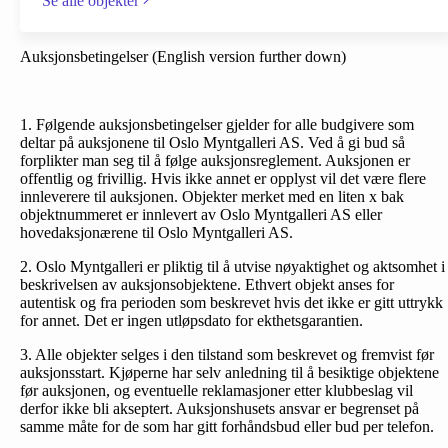
Se alle objekter
Auksjonsbetingelser (English version further down)
1. Følgende auksjonsbetingelser gjelder for alle budgivere som
deltar på auksjonene til Oslo Myntgalleri AS. Ved å gi bud så
forplikter man seg til å følge auksjonsreglement. Auksjonen er
offentlig og frivillig. Hvis ikke annet er opplyst vil det være flere
innleverere til auksjonen. Objekter merket med en liten x bak
objektnummeret er innlevert av Oslo Myntgalleri AS eller
hovedaksjonærene til Oslo Myntgalleri AS.
2. Oslo Myntgalleri er pliktig til å utvise nøyaktighet og aktsomhet i
beskrivelsen av auksjonsobjektene. Ethvert objekt anses for
autentisk og fra perioden som beskrevet hvis det ikke er gitt uttrykk
for annet. Det er ingen utløpsdato for ekthetsgarantien.
3. Alle objekter selges i den tilstand som beskrevet og fremvist før
auksjonsstart. Kjøperne har selv anledning til å besiktige objektene
før auksjonen, og eventuelle reklamasjoner etter klubbeslag vil
derfor ikke bli akseptert. Auksjonshusets ansvar er begrenset på
samme måte for de som har gitt forhåndsbud eller bud per telefon.