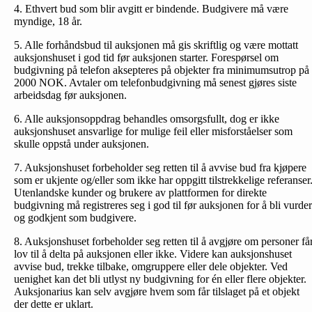
4. Ethvert bud som blir avgitt er bindende. Budgivere må være
myndige, 18 år.
5. Alle forhåndsbud til auksjonen må gis skriftlig og være mottatt
auksjonshuset i god tid før auksjonen starter. Forespørsel om
budgivning på telefon aksepteres på objekter fra minimumsutrop på
2000 NOK. Avtaler om telefonbud­givning må senest gjøres siste
arbeidsdag før auksjonen.
6. Alle auksjonsoppdrag behandles omsorgsfullt, dog er ikke
auksjonshuset ansvarlige for mulige feil eller misforståelser som
skulle oppstå under auksjonen.
7. Auksjonshuset forbeholder seg retten til å avvise bud fra kjøpere
som er ukjente og/eller som ikke har oppgitt tilstrekkelige referanser
Utenlandske kunder og brukere av plattformen for direkte
budgivning må registreres seg i god til før auksjonen for å bli vurder
og godkjent som budgivere.
8. Auksjonshuset forbeholder seg retten til å avgjøre om personer få
lov til å delta på auksjonen eller ikke. Videre kan auksjonshuset
avvise bud, trekke tilbake, omgruppere eller dele objekter. Ved
uenighet kan det bli utlyst ny budgivning for én eller flere objekter.
Auksjonarius kan selv avgjøre hvem som får tilslaget på et objekt
der dette er uklart.