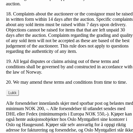
auction.
18. Complaints about the auctioneer or the consignor must be raised
in written form within 14 days after the auction. Specific complaints
about any sold items must be raised within 7 days upon delivery.
Objections cannot be raised for items that that are left unpaid 30
days after the auction. Complaints regarding the grading and quality
of any sold item will not be accepted as these are based of the best
judgement of the auctioneer. This rule does not apply to questions
regarding the authenticity of any item.
19. All legal disputes or claims arising out of these terms and
conditions shall be governed by and constructed in accordance with
the law of Norway.
20. We may amend these terms and conditions from time to time.
Lukk
Alle forsendelser innenlands skjer med sporbar post og belastes me
minimum NOK 200, -. Alle forsendelser til utlandet sendes med
DHL eller Fedex (minimumspris i Europa NOK 550,-). Kjøper kan
også hente auksjonsobjekter hos Oslo Myntgalleri sine kontorer i
Oslo og Haugesund. Kjøper står selv ansvarlig for å oppgi riktig
adresse for fakturering og forsendelse, og Oslo Myntgalleri står ikke