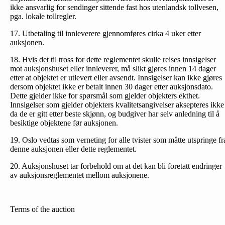
ikke ansvarlig for sendinger sittende fast hos utenlandsk tollvesen,
pga. lokale tollregler.
17. Utbetaling til innleverere gjennomføres cirka 4 uker etter
auksjonen.
18. Hvis det til tross for dette reglementet skulle reises inn­sigelser
mot auksjonshuset eller innleverer, må slikt gjøres innen 14 dager
etter at objektet er utlevert eller avsendt. Innsigelser kan ikke gjøres
dersom objektet ikke er betalt innen 30 dager etter auksjonsdato.
Dette gjelder ikke for spørsmål som gjelder objekters ekthet.
Innsigelser som gjelder objekters kvalitetsangivelser aksepteres ikke
da de er gitt etter beste skjønn, og budgiver har selv anledning til å
besiktige objektene før auksjonen.
19. Oslo vedtas som verneting for alle tvister som måtte utspringe fr
denne auksjonen eller dette reglementet.
20. Auksjonshuset tar forbehold om at det kan bli foretatt endringer
av auksjonsreglementet mellom auksjonene.
Terms of the auction