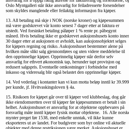
ansvarlig for å oppgi riktig adresse for fakturering og forsendelse, o
Oslo Myntgalleri står ikke ansvarlig for feiladresserte forsendelser
som skyldes manglende eller feilaktig informasjon fra kjøper.
13. All betaling må skje i NOK (norske kroner) og kjøpesummen
må være godskrevet vår konto senest 7 dager etter at faktura er
utstedt. Ved forsinket betaling påløper 1 % rente pr. påbegynt
måned. Hvis betaling ikke er godskrevet auksjonshusets konto inne
30 dager etter at auksjonen er avholdt, kan auksjonsobjektet selges
for kjøpers regning og risiko. Auksjonshuset bestemmer alene på
hvilken måte slikt salg gjennomføres og uten videre meddelelse til
den opprinnelige kjøper. Opprinnelig kjøper står derfor selv
ansvarlig for ethvert økonomisk tap, herunder tapt provisjon og
redusert salgspris. Eventuelle omkostninger i forbindelse med
inkasso og videresalg blir også belastet den opprinnelige kjøper.
14. Ved vederlag i kontanter kan vi kun motta beløp inntil kr 39.999
per kunde, jf. Hvitvaskingsloven § 4a.
15. Risikoen for kjøpet går over til kjøper ved klubbeslag, dog går
ikke eiendomsretten over til kjøper før kjøpesummen er betalt i sin
helhet. Auksjonshuset er ansvarlig for at objektene oppbevares på
forsvarlig måte inntil kjøper fysisk mottar objektene. 16. Alle norsk
mynter preget før 1538, med enkelte unntak, vil ikke kunne
eksporteres ut av landet. For budgivere som byr online vil aktuelle
objekter med denne restriksjonen være merket. Auksjonshuset er