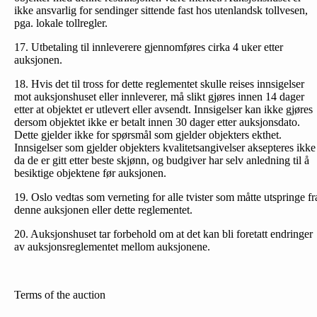
ikke ansvarlig for sendinger sittende fast hos utenlandsk tollvesen,
pga. lokale tollregler.
17. Utbetaling til innleverere gjennomføres cirka 4 uker etter
auksjonen.
18. Hvis det til tross for dette reglementet skulle reises inn­sigelser
mot auksjonshuset eller innleverer, må slikt gjøres innen 14 dager
etter at objektet er utlevert eller avsendt. Innsigelser kan ikke gjøres
dersom objektet ikke er betalt innen 30 dager etter auksjonsdato.
Dette gjelder ikke for spørsmål som gjelder objekters ekthet.
Innsigelser som gjelder objekters kvalitetsangivelser aksepteres ikke
da de er gitt etter beste skjønn, og budgiver har selv anledning til å
besiktige objektene før auksjonen.
19. Oslo vedtas som verneting for alle tvister som måtte utspringe fr
denne auksjonen eller dette reglementet.
20. Auksjonshuset tar forbehold om at det kan bli foretatt endringer
av auksjonsreglementet mellom auksjonene.
Terms of the auction