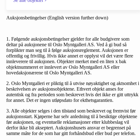
Se alle objekter
Auksjonsbetingelser (English version further down)
1. Følgende auksjonsbetingelser gjelder for alle budgivere som
deltar på auksjonene til Oslo Myntgalleri AS. Ved å gi bud så
forplikter man seg til å følge auksjonsreglement. Auksjonen er
offentlig og frivillig. Hvis ikke annet er opplyst vil det være flere
innleverere til auksjonen. Objekter merket med en liten x bak
objektnummeret er innlevert av Oslo Myntgalleri AS eller
hovedaksjonærene til Oslo Myntgalleri AS.
2. Oslo Myntgalleri er pliktig til å utvise nøyaktighet og aktsomhet i
beskrivelsen av auksjonsobjektene. Ethvert objekt anses for
autentisk og fra perioden som beskrevet hvis det ikke er gitt uttrykk
for annet. Det er ingen utløpsdato for ekthetsgarantien.
3. Alle objekter selges i den tilstand som beskrevet og fremvist før
auksjonsstart. Kjøperne har selv anledning til å besiktige objektene
før auksjonen, og eventuelle reklamasjoner etter klubbeslag vil
derfor ikke bli akseptert. Auksjonshusets ansvar er begrenset på
samme måte for de som har gitt forhåndsbud eller bud per telefon.