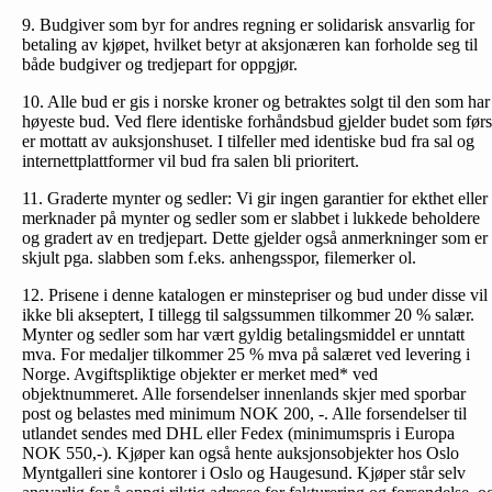
9. Budgiver som byr for andres regning er solidarisk ansvarlig for
betaling av kjøpet, hvilket betyr at aksjonæren kan forholde seg til
både budgiver og tredjepart for oppgjør.
10. Alle bud er gis i norske kroner og betraktes solgt til den som har
høyeste bud. Ved flere identiske forhåndsbud gjelder budet som førs
er mottatt av auksjonshuset. I tilfeller med identiske bud fra sal og
internettplattformer vil bud fra salen bli prioritert.
11. Graderte mynter og sedler: Vi gir ingen garantier for ekthet eller
merknader på mynter og sedler som er slabbet i lukkede beholdere
og gradert av en tredjepart. Dette gjelder også anmerkninger som er
skjult pga. slabben som f.eks. anhengsspor, filemerker ol.
12. Prisene i denne katalogen er minstepriser og bud under disse vil
ikke bli akseptert, I tillegg til salgssummen tilkommer 20 % salær.
Mynter og sedler som har vært gyldig betalingsmiddel er unntatt
mva. For medaljer tilkommer 25 % mva på salæret ved levering i
Norge. Avgiftspliktige objekter er merket med* ved
objektnummeret. Alle forsendelser innenlands skjer med sporbar
post og belastes med minimum NOK 200, -. Alle forsendelser til
utlandet sendes med DHL eller Fedex (minimumspris i Europa
NOK 550,-). Kjøper kan også hente auksjonsobjekter hos Oslo
Myntgalleri sine kontorer i Oslo og Haugesund. Kjøper står selv