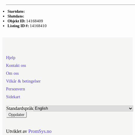
Startdato:
Sluttdato:
Objekt ID:
14168409
Listing ID #:
14168410
Hjelp
Kontakt oss
Om oss
Vilkår & betingelser
Personvern
Sidekart
Standardspråk
Utviklet av
PromSys.no