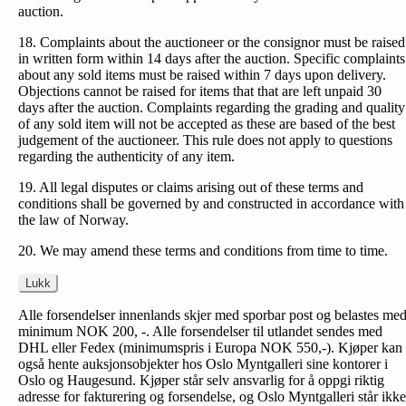
auction.
18. Complaints about the auctioneer or the consignor must be raised
in written form within 14 days after the auction. Specific complaints
about any sold items must be raised within 7 days upon delivery.
Objections cannot be raised for items that that are left unpaid 30
days after the auction. Complaints regarding the grading and quality
of any sold item will not be accepted as these are based of the best
judgement of the auctioneer. This rule does not apply to questions
regarding the authenticity of any item.
19. All legal disputes or claims arising out of these terms and
conditions shall be governed by and constructed in accordance with
the law of Norway.
20. We may amend these terms and conditions from time to time.
Lukk
Alle forsendelser innenlands skjer med sporbar post og belastes me
minimum NOK 200, -. Alle forsendelser til utlandet sendes med
DHL eller Fedex (minimumspris i Europa NOK 550,-). Kjøper kan
også hente auksjonsobjekter hos Oslo Myntgalleri sine kontorer i
Oslo og Haugesund. Kjøper står selv ansvarlig for å oppgi riktig
adresse for fakturering og forsendelse, og Oslo Myntgalleri står ikke