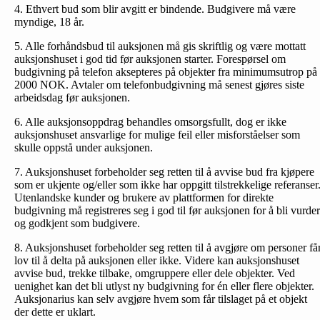
4. Ethvert bud som blir avgitt er bindende. Budgivere må være
myndige, 18 år.
5. Alle forhåndsbud til auksjonen må gis skriftlig og være mottatt
auksjonshuset i god tid før auksjonen starter. Forespørsel om
budgivning på telefon aksepteres på objekter fra minimumsutrop på
2000 NOK. Avtaler om telefonbud­givning må senest gjøres siste
arbeidsdag før auksjonen.
6. Alle auksjonsoppdrag behandles omsorgsfullt, dog er ikke
auksjonshuset ansvarlige for mulige feil eller misforståelser som
skulle oppstå under auksjonen.
7. Auksjonshuset forbeholder seg retten til å avvise bud fra kjøpere
som er ukjente og/eller som ikke har oppgitt tilstrekkelige referanser
Utenlandske kunder og brukere av plattformen for direkte
budgivning må registreres seg i god til før auksjonen for å bli vurder
og godkjent som budgivere.
8. Auksjonshuset forbeholder seg retten til å avgjøre om personer få
lov til å delta på auksjonen eller ikke. Videre kan auksjonshuset
avvise bud, trekke tilbake, omgruppere eller dele objekter. Ved
uenighet kan det bli utlyst ny budgivning for én eller flere objekter.
Auksjonarius kan selv avgjøre hvem som får tilslaget på et objekt
der dette er uklart.