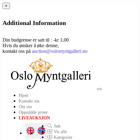
×
Additional Information
Din budgrense er satt til : -kr 1,00
Hvis du ønsker å øke denne,
kontakt oss på
auction@oslomyntgalleri.no
Toggle
Hjem
navigation
Kontakt oss
Om oss
Oppnådde priser
LIVEAUKSJON
Søk
Vis alle
Kategorier