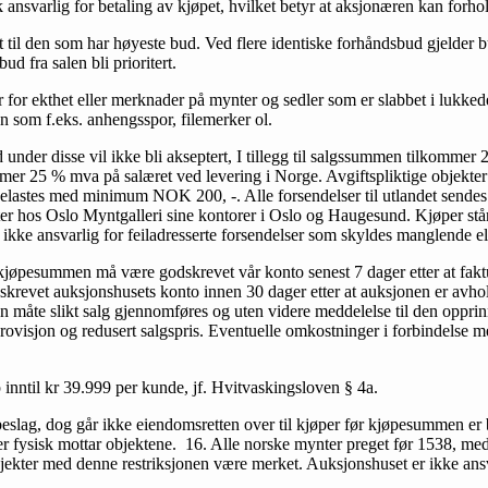
 ansvarlig for betaling av kjøpet, hvilket betyr at aksjonæren kan forhol
t til den som har høyeste bud. Ved flere identiske forhåndsbud gjelder bud
ud fra salen bli prioritert.
r for ekthet eller merknader på mynter og sedler som er slabbet i lukked
n som f.eks. anhengsspor, filemerker ol.
 under disse vil ikke bli akseptert, I tillegg til salgssummen tilkomme
mmer 25 % mva på salæret ved levering i Norge. Avgiftspliktige objekt
 belastes med minimum NOK 200, -. Alle forsendelser til utlandet sen
 hos Oslo Myntgalleri sine kontorer i Oslo og Haugesund. Kjøper står se
 ikke ansvarlig for feiladresserte forsendelser som skyldes manglende ell
jøpesummen må være godskrevet vår konto senest 7 dager etter at faktur
skrevet auksjonshusets konto innen 30 dager etter at auksjonen er avhol
 måte slikt salg gjennomføres og uten videre meddelelse til den opprinn
rovisjon og redusert salgspris. Eventuelle omkostninger i forbindelse m
 inntil kr 39.999 per kunde, jf. Hvitvaskingsloven § 4a.
beslag, dog går ikke eiendomsretten over til kjøper før kjøpesummen er be
er fysisk mottar objektene. 16. Alle norske mynter preget før 1538, med
bjekter med denne restriksjonen være merket. Auksjonshuset er ikke ansv