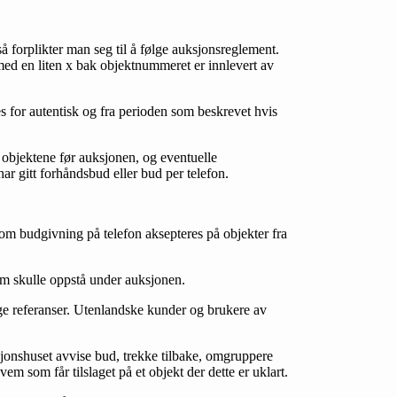
å forplikter man seg til å følge auksjonsreglement.
 med en liten x bak objektnummeret er innlevert av
es for autentisk og fra perioden som beskrevet hvis
e objektene før auksjonen, og eventuelle
har gitt forhåndsbud eller bud per telefon.
l om budgivning på telefon aksepteres på objekter fra
som skulle oppstå under auksjonen.
lige referanser. Utenlandske kunder og brukere av
ksjonshuset avvise bud, trekke tilbake, omgruppere
em som får tilslaget på et objekt der dette er uklart.