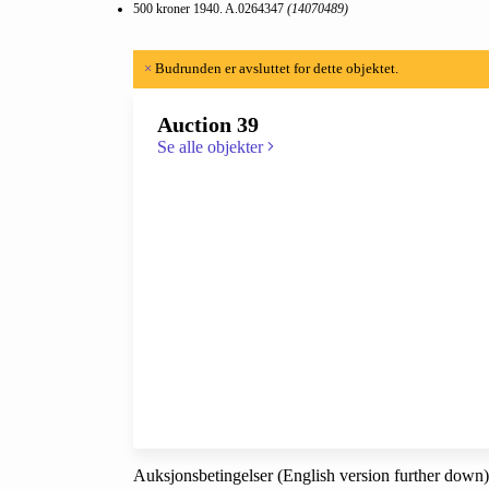
500 kroner 1940. A.0264347
(14070489)
×
Budrunden er avsluttet for dette objektet.
Auction 39
Se alle objekter
Auksjonsbetingelser (English version further down)