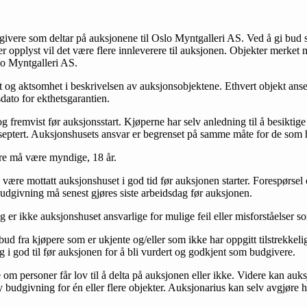
givere som deltar på auksjonene til Oslo Myntgalleri AS. Ved å gi bud s
 er opplyst vil det være flere innleverere til auksjonen. Objekter merket
lo Myntgalleri AS.
het og aktsomhet i beskrivelsen av auksjonsobjektene. Ethvert objekt ans
sdato for ekthetsgarantien.
og fremvist før auksjonsstart. Kjøperne har selv anledning til å besiktig
akseptert. Auksjonshusets ansvar er begrenset på samme måte for de som 
ere må være myndige, 18 år.
g være mottatt auksjonshuset i god tid før auksjonen starter. Forespørse
givning må senest gjøres siste arbeidsdag før auksjonen.
 er ikke auksjonshuset ansvarlige for mulige feil eller misforståelser 
 bud fra kjøpere som er ukjente og/eller som ikke har oppgitt tilstrekke
g i god til før auksjonen for å bli vurdert og godkjent som budgivere.
e om personer får lov til å delta på auksjonen eller ikke. Videre kan au
ny budgivning for én eller flere objekter. Auksjonarius kan selv avgjøre hv