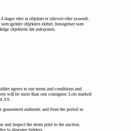
4 dager etter at objektet er utlevert eller avsendt.
l som gjelder objekters ekthet. Innsigelser som
siktige objektene før auksjonen.
idder agrees to our terms and conditions and
 there will be more than one consignor. Lots marked
ri AS.
 are guaranteed authentic and from the period as
e and inspect the items prior to the auction.
lies to absentee bidders.