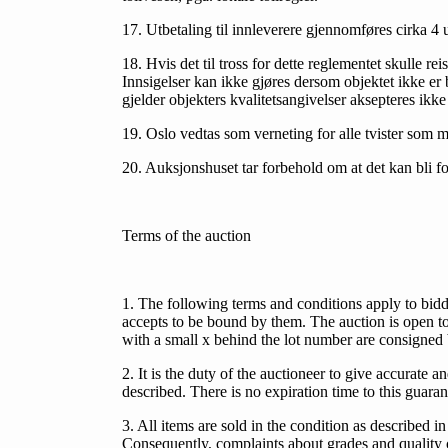
17. Utbetaling til innleverere gjennomføres cirka 4 
18. Hvis det til tross for dette reglementet skulle rei
Innsigelser kan ikke gjøres dersom objektet ikke er 
gjelder objekters kvalitetsangivelser aksepteres ikke
19. Oslo vedtas som verneting for alle tvister som m
20. Auksjonshuset tar forbehold om at det kan bli f
Terms of the auction
1. The following terms and conditions apply to bidd
accepts to be bound by them. The auction is open to 
with a small x behind the lot number are consigned
2. It is the duty of the auctioneer to give accurate 
described. There is no expiration time to this guaran
3. All items are sold in the condition as described i
Consequently, complaints about grades and quality of