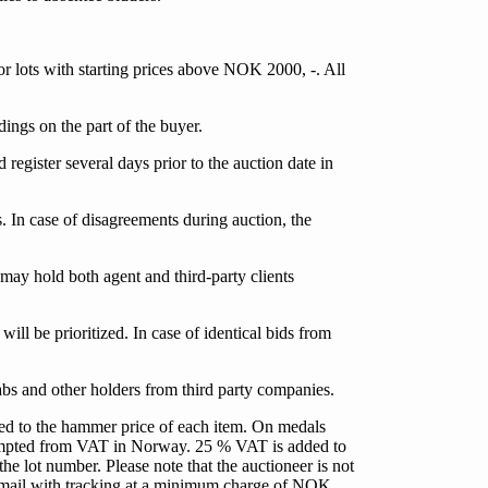
or lots with starting prices above NOK 2000, -. All
ndings on the part of the buyer.
egister several days prior to the auction date in
s. In case of disagreements during auction, the
 may hold both agent and third-party clients
 will be prioritized. In case of identical bids from
abs and other holders from third party companies.
ded to the hammer price of each item. On medals
exempted from VAT in Norway. 25 % VAT is added to
 lot number. Please note that the auctioneer is not
ed mail with tracking at a minimum charge of NOK