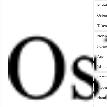
Medal
Token
Norwe
Forei
Ancie
Islami
Primi
Moder
Numism