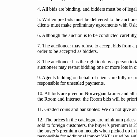
4. All bids are binding, and bidders must be of legal c
5. Written pre-bids must be delivered to the auction
clients must make preliminary agreements with Oslo M
6. Although the auction is to be conducted carefully
7. The auctioneer may refuse to accept bids from a 
order to be accepted as bidders.
8. The auctioneer has the right to deny a person to 
auctioneer may restart bidding one or more lots in or
9. Agents bidding on behalf of clients are fully res
responsible for unsettled payments.
10. All bids are given in Norwegian kroner and all ite
the Room and Internet, the Room bids will be prior
11. Graded coins and banknotes: We do not give any 
12. The prices in the catalogue are minimum prices
sold to foreign customers, the buyer’s premium is 
the buyer’s premium on medals when picked up in Nor
responsible for additional import VAT issued by aut