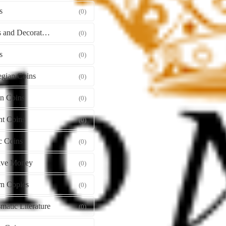
s
(0)
Orders and Decorations
(0)
s
(0)
gian Coins
(0)
gn Coins
(0)
nt Coins
(0)
c Coins
(0)
tive Money
(0)
n Copies
(0)
atic Literature
(0)