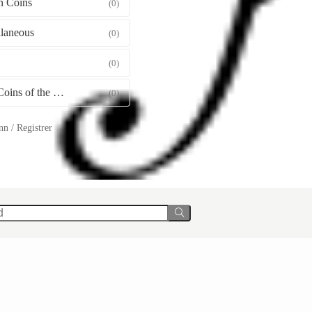
 Coins
(0)
llaneous
(0)
(0)
Gold Coins of the World
(0)
n / Registrer