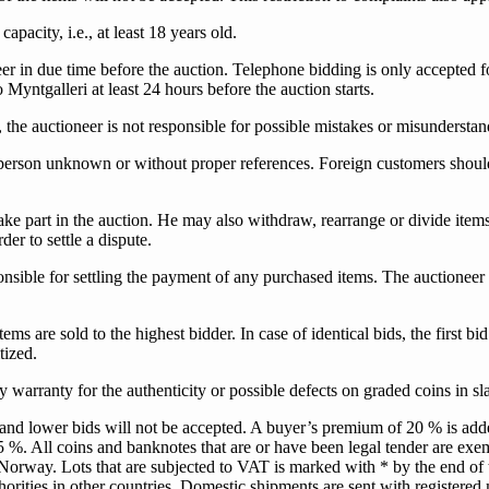
apacity, i.e., at least 18 years old.
eer in due time before the auction. Telephone bidding is only accepted f
yntgalleri at least 24 hours before the auction starts.
, the auctioneer is not responsible for possible mistakes or misundersta
person unknown or without proper references. Foreign customers should r
take part in the auction. He may also withdraw, rearrange or divide item
der to settle a dispute.
ponsible for settling the payment of any purchased items. The auctioneer
ms are sold to the highest bidder. In case of identical bids, the first bid
itized.
warranty for the authenticity or possible defects on graded coins in sl
 and lower bids will not be accepted. A buyer’s premium of 20 % is ad
25 %. All coins and banknotes that are or have been legal tender are 
way. Lots that are subjected to VAT is marked with * by the end of the
horities in other countries. Domestic shipments are sent with register