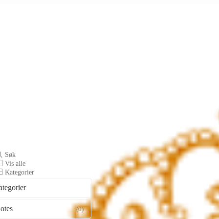
Søk
Vis alle
Kategorier
ategorier
otes
(0)