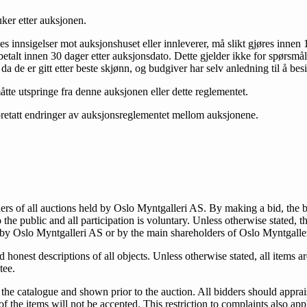
uker etter auksjonen.
ses inn­sigelser mot auksjonshuset eller innleverer, må slikt gjøres innen 1
betalt innen 30 dager etter auksjonsdato. Dette gjelder ikke for spørsmå
 da de er gitt etter beste skjønn, og budgiver har selv anledning til å be
åtte utspringe fra denne auksjonen eller dette reglementet.
oretatt endringer av auksjonsreglementet mellom auksjonene.
ers of all auctions held by Oslo Myntgalleri AS. By making a bid, the b
the public and all participation is voluntary. Unless otherwise stated,
 by Oslo Myntgalleri AS or by the main shareholders of Oslo Myntgalle
and honest descriptions of all objects. Unless otherwise stated, all items
tee.
n the catalogue and shown prior to the auction. All bidders should apprais
 the items will not be accepted. This restriction to complaints also app