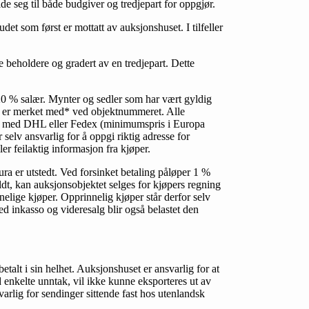
de seg til både budgiver og tredjepart for oppgjør.
et som først er mottatt av auksjonshuset. I tilfeller
e beholdere og gradert av en tredjepart. Dette
r 20 % salær. Mynter og sedler som har vært gyldig
er er merket med* ved objektnummeret. Alle
des med DHL eller Fedex (minimumspris i Europa
lv ansvarlig for å oppgi riktig adresse for
er feilaktig informasjon fra kjøper.
a er utstedt. Ved forsinket betaling påløper 1 %
dt, kan auksjonsobjektet selges for kjøpers regning
elige kjøper. Opprinnelig kjøper står derfor selv
ed inkasso og videresalg blir også belastet den
talt i sin helhet. Auksjonshuset er ansvarlig for at
 enkelte unntak, vil ikke kunne eksporteres ut av
arlig for sendinger sittende fast hos utenlandsk