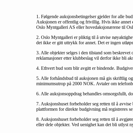
1. Følgende auksjonsbetingelser gjelder for alle bud
Auksjonen er offentlig og frivillig. Hvis ikke annet
Oslo Myntgalleri AS eller hovedaksjonærene til Os
2. Oslo Myntgalleri er pliktig til å utvise nøyaktig
det ikke er gitt uttrykk for annet. Det er ingen utløp
3. Alle objekter selges i den tilstand som beskrevet 
reklamasjoner etter klubbeslag vil derfor ikke bli 
4. Ethvert bud som blir avgitt er bindende. Budgiv
5. Alle forhåndsbud til auksjonen må gis skriftlig o
minimumsutrop på 2000 NOK. Avtaler om telefonbud­
6. Alle auksjonsoppdrag behandles omsorgsfullt, dog
7. Auksjonshuset forbeholder seg retten til å avvise
plattformen for direkte budgivning må registreres se
8. Auksjonshuset forbeholder seg retten til å avgjør
eller dele objekter. Ved uenighet kan det bli utlyst 