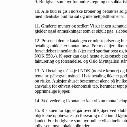
9. Budgiver som byr for andres regning er solidarisk
10. Alle bud er gis i norske kroner og betraktes solg
med identiske bud fra sal og internettplattformer vil b
11. Graderte mynter og sedler: Vi gir ingen garantie
gjelder også anmerkninger som er skjult pga. slabbe
12. Prisene i denne katalogen er minstepriser og bud
betalingsmiddel er unntatt mva. For medaljer tilko
forsendelser innenlands skjer med sporbar post og
NOK 550,-). Kjøper kan også hente auksjonsobjekter
fakturering og forsendelse, og Oslo Myntgalleri står
13. All betaling må skje i NOK (norske kroner) og k
rente pr. påbegynt måned. Hvis betaling ikke er god
og risiko. Auksjonshuset bestemmer alene på hvilken
ansvarlig for ethvert økonomisk tap, herunder tapt p
opprinnelige kjøper.
14. Ved vederlag i kontanter kan vi kun motta beløp
15. Risikoen for kjøpet går over til kjøper ved klub
objektene oppbevares på forsvarlig måte inntil kjøp
landet. For budgivere som byr online vil aktuelle o
tollvesen, pga. lokale tollregler.