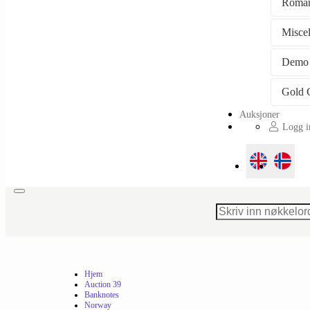
Roman
Misce
Demo
Auksjoner
Logg in
Toggle
navigation
Hjem
Auction 39
Banknotes
Norway