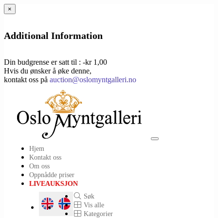
×
Additional Information
Din budgrense er satt til : -kr 1,00
Hvis du ønsker å øke denne,
kontakt oss på
auction@oslomyntgalleri.no
Toggle
Hjem
navigation
Kontakt oss
Om oss
Oppnådde priser
LIVEAUKSJON
Søk
Vis alle
Kategorier