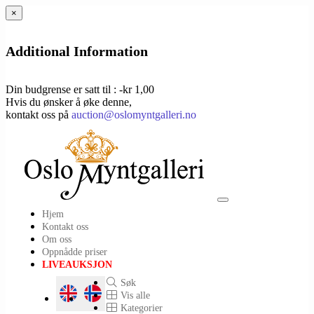
×
Additional Information
Din budgrense er satt til : -kr 1,00
Hvis du ønsker å øke denne,
kontakt oss på
auction@oslomyntgalleri.no
Toggle
Hjem
navigation
Kontakt oss
Om oss
Oppnådde priser
LIVEAUKSJON
Søk
Vis alle
Kategorier