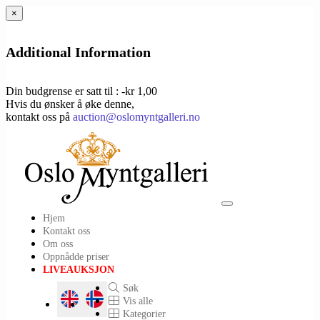
×
Additional Information
Din budgrense er satt til : -kr 1,00
Hvis du ønsker å øke denne,
kontakt oss på
auction@oslomyntgalleri.no
Toggle
Hjem
navigation
Kontakt oss
Om oss
Oppnådde priser
LIVEAUKSJON
Søk
Vis alle
Kategorier