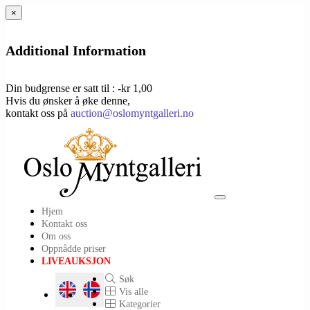
×
Additional Information
Din budgrense er satt til : -kr 1,00
Hvis du ønsker å øke denne,
kontakt oss på
auction@oslomyntgalleri.no
Toggle
Hjem
navigation
Kontakt oss
Om oss
Oppnådde priser
LIVEAUKSJON
Søk
Vis alle
Kategorier