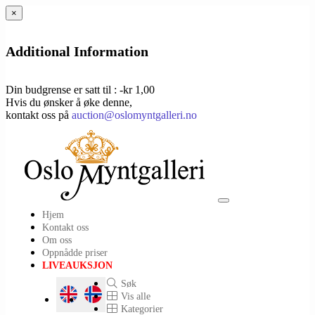
×
Additional Information
Din budgrense er satt til : -kr 1,00
Hvis du ønsker å øke denne,
kontakt oss på
auction@oslomyntgalleri.no
Toggle
Hjem
navigation
Kontakt oss
Om oss
Oppnådde priser
LIVEAUKSJON
Søk
Vis alle
Kategorier