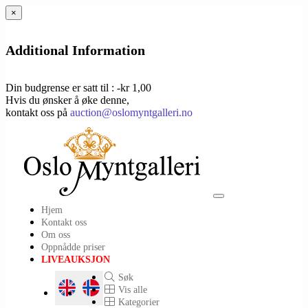
×
Additional Information
Din budgrense er satt til : -kr 1,00
Hvis du ønsker å øke denne,
kontakt oss på
auction@oslomyntgalleri.no
Toggle
Hjem
navigation
Kontakt oss
Om oss
Oppnådde priser
LIVEAUKSJON
Søk
Vis alle
Kategorier