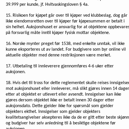
39.999 per kunde, jf. Hvitvaskingsloven § 4a.
15. Risikoen for kjøpet går over til kjøper ved klubbeslag, dog går
ikke eiendomsretten over til kjøper før kjøpesummen er betalt i
sin helhet. Auksjonshuset er ansvarlig for at objektene oppbevare
på forsvarlig måte inntil kjøper fysisk mottar objektene.
16.
Norske mynter preget før 1538, med enkelte unntak, vil ikke
kunne eksporteres ut av landet. For budgivere som byr online vil
aktuelle objekter med denne restriksjonen være merket.
17. Utbetaling til innleverere gjennomføres 4-6 uker etter
auksjonen.
18. Hvis det til tross for dette reglementet skulle reises innsigelse
mot auksjonshuset eller innleverer, må slikt gjøres innen 14 dage
etter at objektet er utlevert eller avsendt. Innsigelser kan ikke
gjøres dersom objektet ikke er betalt innen 30 dager etter
auksjonsdato. Dette gjelder ikke for spørsmål som gjelder
objekters ekthet. Innsigelser som gjelder objekters
kvalitetsangivelser aksepteres ikke da de er gitt etter beste skjønn
og budgiver har selv anledning til å besiktige objektene før