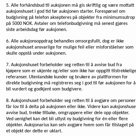
5. Alle forhåndsbud til auksjonen må gis skriftlig og være mottatt
auksjonshuset i god tid før auksjonen starter. Forespørsel om
budgivning på telefon aksepteres på objekter fra minimumsutrop
på 5000 NOK. Avtaler om telefonbudgivning må senest gjøres
siste arbeidsdag før auksjonen.
6. Alle auksjonsoppdrag behandles omsorgsfullt, dog er ikke
auksjonshuset ansvarlige for mulige feil eller misforståelser som
skulle oppstå under auksjonen.
7. Auksjonshuset forbeholder seg retten til å avvise bud fra
kjøpere som er ukjente og/eller som ikke har oppgitt tilstrekkelig
referanser. Utenlandske kunder og brukere av plattformen for
direkte budgivning må registreres seg i god til før auksjonen for å
bli vurdert og godkjent som budgivere.
8. Auksjonshuset forbeholder seg retten til å avgjøre om personer
får lov til å delta på auksjonen eller ikke. Videre kan auksjonshuse
avvise bud, trekke tilbake, omgruppere eller dele opp objekter.
Ved uenighet kan det bli utlyst ny budgivning for én eller flere
objekter. Auksjonarius kan selv avgjøre hvem som får tilslaget på
et objekt der dette er uklart.