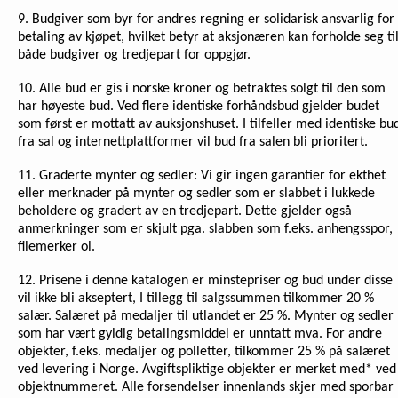
9. Budgiver som byr for andres regning er solidarisk ansvarlig for
betaling av kjøpet, hvilket betyr at aksjonæren kan forholde seg ti
både budgiver og tredjepart for oppgjør.
10. Alle bud er gis i norske kroner og betraktes solgt til den som
har høyeste bud. Ved flere identiske forhåndsbud gjelder budet
som først er mottatt av auksjonshuset. I tilfeller med identiske bu
fra sal og internettplattformer vil bud fra salen bli prioritert.
11. Graderte mynter og sedler: Vi gir ingen garantier for ekthet
eller merknader på mynter og sedler som er slabbet i lukkede
beholdere og gradert av en tredjepart. Dette gjelder også
anmerkninger som er skjult pga. slabben som f.eks. anhengsspor,
filemerker ol.
12. Prisene i denne katalogen er minstepriser og bud under disse
vil ikke bli akseptert, I tillegg til salgssummen tilkommer 20 %
salær. Salæret på medaljer til utlandet er 25 %. Mynter og sedler
som har vært gyldig betalingsmiddel er unntatt mva. For andre
objekter, f.eks. medaljer og polletter, tilkommer 25 % på salæret
ved levering i Norge. Avgiftspliktige objekter er merket med* ved
objektnummeret. Alle forsendelser innenlands skjer med sporbar