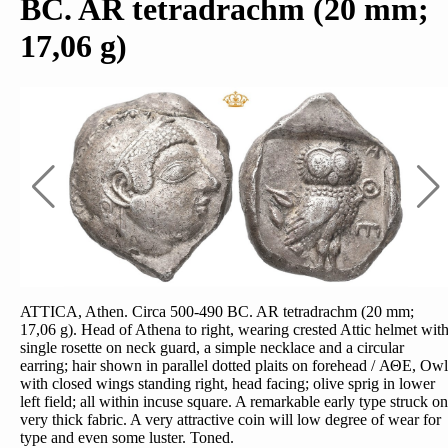
BC. AR tetradrachm (20 mm;
17,06 g)
ATTICA, Athen. Circa 500-490 BC. AR tetradrachm (20 mm;
17,06 g). Head of Athena to right, wearing crested Attic helmet wit
single rosette on neck guard, a simple necklace and a circular
earring; hair shown in parallel dotted plaits on forehead / ΑΘΕ, Owl
with closed wings standing right, head facing; olive sprig in lower
left field; all within incuse square. A remarkable early type struck on
very thick fabric. A very attractive coin will low degree of wear for
type and even some luster. Toned.