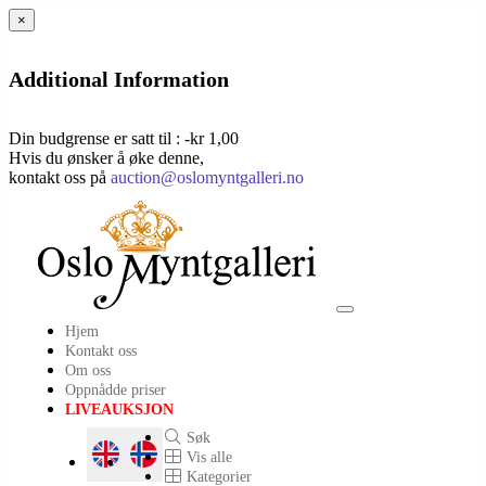
×
Additional Information
Din budgrense er satt til : -kr 1,00
Hvis du ønsker å øke denne,
kontakt oss på
auction@oslomyntgalleri.no
Toggle
Hjem
navigation
Kontakt oss
Om oss
Oppnådde priser
LIVEAUKSJON
Søk
Vis alle
Kategorier