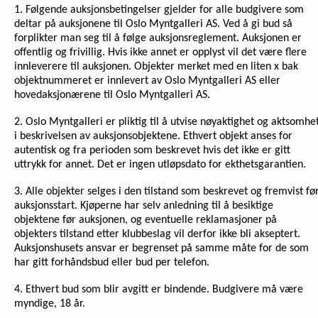
1. Følgende auksjonsbetingelser gjelder for alle budgivere som
deltar på auksjonene til Oslo Myntgalleri AS. Ved å gi bud så
forplikter man seg til å følge auksjonsreglement. Auksjonen er
offentlig og frivillig. Hvis ikke annet er opplyst vil det være flere
innleverere til auksjonen. Objekter merket med en liten x bak
objektnummeret er innlevert av Oslo Myntgalleri AS eller
hovedaksjonærene til Oslo Myntgalleri AS.
2. Oslo Myntgalleri er pliktig til å utvise nøyaktighet og aktsomhe
i beskrivelsen av auksjonsobjektene. Ethvert objekt anses for
autentisk og fra perioden som beskrevet hvis det ikke er gitt
uttrykk for annet. Det er ingen utløpsdato for ekthetsgarantien.
3. Alle objekter selges i den tilstand som beskrevet og fremvist fø
auksjonsstart. Kjøperne har selv anledning til å besiktige
objektene før auksjonen, og eventuelle reklamasjoner på
objekters tilstand etter klubbeslag vil derfor ikke bli akseptert.
Auksjonshusets ansvar er begrenset på samme måte for de som
har gitt forhåndsbud eller bud per telefon.
4. Ethvert bud som blir avgitt er bindende. Budgivere må være
myndige, 18 år.