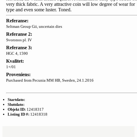
very thick fabric. A very attractive coin will low degree of wear for
type and even some luster. Toned.
Referanse:
Seltman Group Gii, uncertain dies
Referanse 2:
Svoronos pl. IV
Referanse 3:
HGC 4, 1590
Kvalitet:
1+/01
Proveniens:
Purchased from Pecunia MM HB, Sweden, 24.1.2016
Startdato:
Sluttdato:
Objekt ID:
12418317
Listing ID #:
12418318