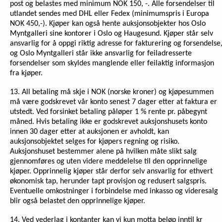
post og belastes med minimum NOK 150, -. Alle forsendelser til
utlandet sendes med DHL eller Fedex (minimumspris i Europa
NOK 450,-). Kjøper kan også hente auksjonsobjekter hos Oslo
Myntgalleri sine kontorer i Oslo og Haugesund. Kjøper står selv
ansvarlig for å oppgi riktig adresse for fakturering og forsendelse
og Oslo Myntgalleri står ikke ansvarlig for feiladresserte
forsendelser som skyldes manglende eller feilaktig informasjon
fra kjøper.
13. All betaling må skje i NOK (norske kroner) og kjøpesummen
må være godskrevet vår konto senest 7 dager etter at faktura er
utstedt. Ved forsinket betaling påløper 1 % rente pr. påbegynt
måned. Hvis betaling ikke er godskrevet auksjonshusets konto
innen 30 dager etter at auksjonen er avholdt, kan
auksjonsobjektet selges for kjøpers regning og risiko.
Auksjonshuset bestemmer alene på hvilken måte slikt salg
gjennomføres og uten videre meddelelse til den opprinnelige
kjøper. Opprinnelig kjøper står derfor selv ansvarlig for ethvert
økonomisk tap, herunder tapt provisjon og redusert salgspris.
Eventuelle omkostninger i forbindelse med inkasso og videresalg
blir også belastet den opprinnelige kjøper.
14. Ved vederlag i kontanter kan vi kun motta beløp inntil kr