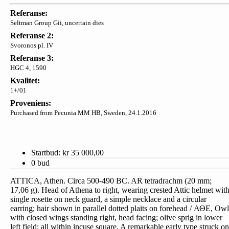
Referanse:
Seltman Group Gii, uncertain dies
Referanse 2:
Svoronos pl. IV
Referanse 3:
HGC 4, 1590
Kvalitet:
1+/01
Proveniens:
Purchased from Pecunia MM HB, Sweden, 24.1.2016
Startbud: kr
35 000,00
0 bud
ATTICA, Athen. Circa 500-490 BC. AR tetradrachm (20 mm;
17,06 g). Head of Athena to right, wearing crested Attic helmet wit
single rosette on neck guard, a simple necklace and a circular
earring; hair shown in parallel dotted plaits on forehead / ΑΘΕ, Owl
with closed wings standing right, head facing; olive sprig in lower
left field; all within incuse square. A remarkable early type struck on