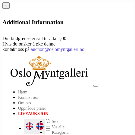
×
Additional Information
Din budgrense er satt til : -kr 1,00
Hvis du ønsker å øke denne,
kontakt oss på
auction@oslomyntgalleri.no
Toggle
Hjem
navigation
Kontakt oss
Om oss
Oppnådde priser
LIVEAUKSJON
Søk
Vis alle
Kategorier